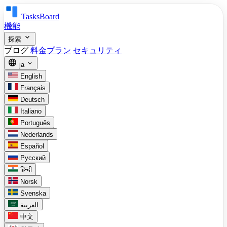
TasksBoard
機能
expand_more
探索
ブログ
料金プラン
セキュリティ
language
expand_more
ja
English
Français
Deutsch
Italiano
Português
Nederlands
Español
Русский
हिन्दी
Norsk
Svenska
العربية
中文