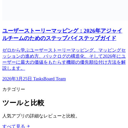
ユーザーストーリーマッピング：2026年アジャイ
ルチームのためのステップバイステップガイド
ゼロから学ぶユーザーストーリーマッピング。マッピングセ
ッションの進め方、バックログの構造化、そして2026年にユ
ーザーに最大の価値をもたらす機能の優先順位付け方法を解
説します。
2026年3月25日
TasksBoard Team
カテゴリー
ツールと比較
人気アプリの詳細なレビューと比較。
arrow_forward
すべて見る