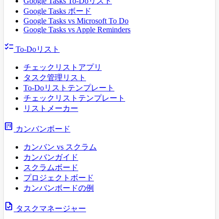
Google Tasks To-Doリスト
Google Tasks ボード
Google Tasks vs Microsoft To Do
Google Tasks vs Apple Reminders
checklist
To-Doリスト
チェックリストアプリ
タスク管理リスト
To-Doリストテンプレート
チェックリストテンプレート
リストメーカー
view_kanban
カンバンボード
カンバン vs スクラム
カンバンガイド
スクラムボード
プロジェクトボード
カンバンボードの例
task
タスクマネージャー