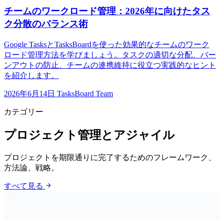
チームのワークロード管理：2026年に向けたタス
ク分散のバランス術
Google TasksとTasksBoardを使った効果的なチームのワーク
ロード管理方法を学びましょう。タスクの適切な分配、バー
ンアウトの防止、チームの連携維持に役立つ実践的なヒント
を紹介します。
2026年6月14日
TasksBoard Team
カテゴリー
プロジェクト管理とアジャイル
プロジェクトを期限通りに完了するためのフレームワーク、
方法論、戦略。
arrow_forward
すべて見る