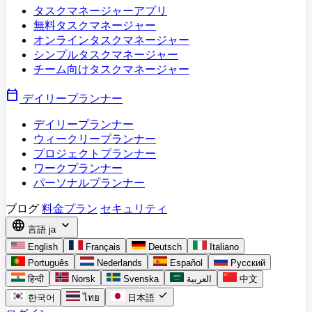
タスクマネージャーアプリ
無料タスクマネージャー
オンラインタスクマネージャー
シンプルタスクマネージャー
チーム向けタスクマネージャー
calendar_today
デイリープランナー
デイリープランナー
ウィークリープランナー
プロジェクトプランナー
ワークプランナー
パーソナルプランナー
ブログ
料金プラン
セキュリティ
language
expand_more
言語
ja
English
Français
Deutsch
Italiano
Português
Nederlands
Español
Русский
हिन्दी
Norsk
Svenska
العربية
中文
check
한국어
ไทย
日本語