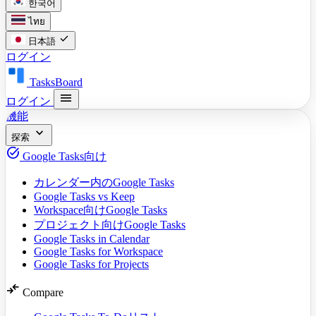
한국어
ไทย
check
日本語
ログイン
TasksBoard
menu
ログイン
機能
expand_more
探索
task_alt
Google Tasks向け
カレンダー内のGoogle Tasks
Google Tasks vs Keep
Workspace向けGoogle Tasks
プロジェクト向けGoogle Tasks
Google Tasks in Calendar
Google Tasks for Workspace
Google Tasks for Projects
compare_arrows
Compare