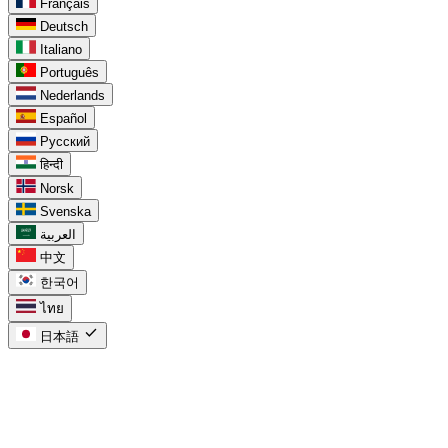
Français
Deutsch
Italiano
Português
Nederlands
Español
Русский
हिन्दी
Norsk
Svenska
العربية
中文
한국어
ไทย
check
日本語
task_alt
Google Tasks向け
chevron_right
カレンダー内のGoogle Tasks
chevron_right
Google Tasks vs Keep
chevron_right
Workspace向けGoogle Tasks