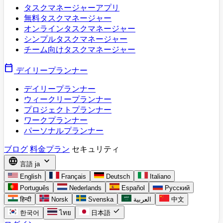
タスクマネージャーアプリ
無料タスクマネージャー
オンラインタスクマネージャー
シンプルタスクマネージャー
チーム向けタスクマネージャー
calendar_today
デイリープランナー
デイリープランナー
ウィークリープランナー
プロジェクトプランナー
ワークプランナー
パーソナルプランナー
ブログ
料金プラン
セキュリティ
language
expand_more
言語
ja
English
Français
Deutsch
Italiano
Português
Nederlands
Español
Русский
हिन्दी
Norsk
Svenska
العربية
中文
check
한국어
ไทย
日本語