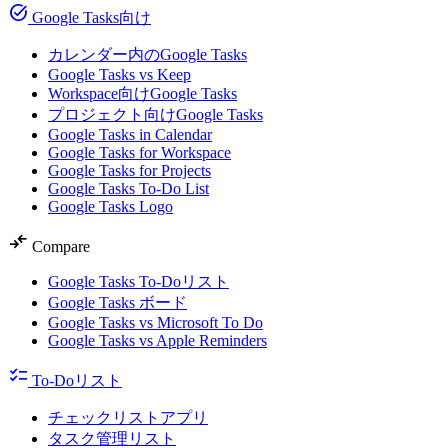
task_alt
Google Tasks向け
カレンダー内のGoogle Tasks
Google Tasks vs Keep
Workspace向けGoogle Tasks
プロジェクト向けGoogle Tasks
Google Tasks in Calendar
Google Tasks for Workspace
Google Tasks for Projects
Google Tasks To-Do List
Google Tasks Logo
compare_arrows
Compare
Google Tasks To-Doリスト
Google Tasks ボード
Google Tasks vs Microsoft To Do
Google Tasks vs Apple Reminders
checklist
To-Doリスト
チェックリストアプリ
タスク管理リスト