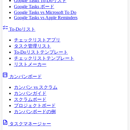
Google Tasks To-Doリスト
Google Tasks ボード
Google Tasks vs Microsoft To Do
Google Tasks vs Apple Reminders
checklist
To-Doリスト
チェックリストアプリ
タスク管理リスト
To-Doリストテンプレート
チェックリストテンプレート
リストメーカー
view_kanban
カンバンボード
カンバン vs スクラム
カンバンガイド
スクラムボード
プロジェクトボード
カンバンボードの例
task
タスクマネージャー