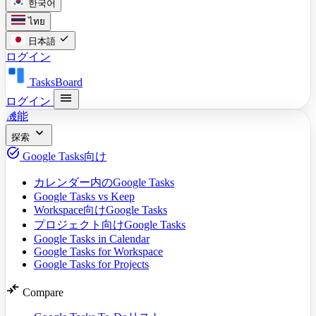
한국어
ไทย
check
日本語
ログイン
TasksBoard
menu
ログイン
機能
expand_more
探索
task_alt
Google Tasks向け
カレンダー内のGoogle Tasks
Google Tasks vs Keep
Workspace向けGoogle Tasks
プロジェクト向けGoogle Tasks
Google Tasks in Calendar
Google Tasks for Workspace
Google Tasks for Projects
compare_arrows
Compare