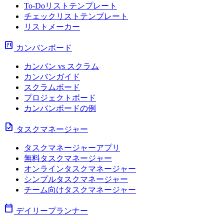
To-Doリストテンプレート
チェックリストテンプレート
リストメーカー
view_kanban
カンバンボード
カンバン vs スクラム
カンバンガイド
スクラムボード
プロジェクトボード
カンバンボードの例
task
タスクマネージャー
タスクマネージャーアプリ
無料タスクマネージャー
オンラインタスクマネージャー
シンプルタスクマネージャー
チーム向けタスクマネージャー
calendar_today
デイリープランナー