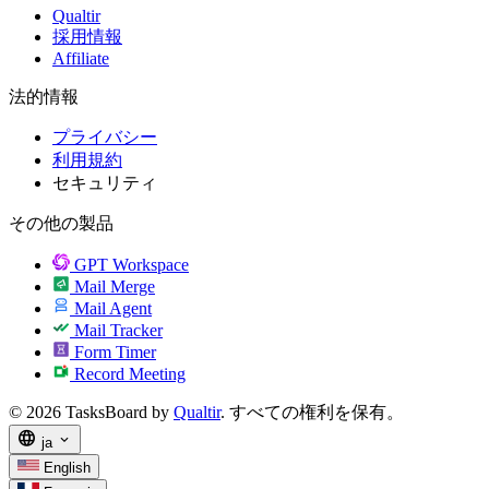
Qualtir
採用情報
Affiliate
法的情報
プライバシー
利用規約
セキュリティ
その他の製品
GPT Workspace
Mail Merge
Mail Agent
Mail Tracker
Form Timer
Record Meeting
© 2026 TasksBoard by
Qualtir
. すべての権利を保有。
language
expand_more
ja
English