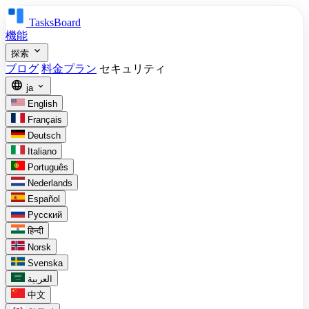
TasksBoard
機能
expand_more
探索
ブログ
料金プラン
セキュリティ
language
expand_more
ja
English
Français
Deutsch
Italiano
Português
Nederlands
Español
Русский
हिन्दी
Norsk
Svenska
العربية
中文