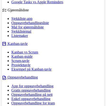
Google Tasks vs Apple Reminders
checklist
Gjøremålsliste
Sjekkliste-app
Oppgavebehandlingsliste
Mal for gjøremålsliste
Sjekklistemal
Listemaker
view_kanban
Kanban-tavle
Kanban vs Scrum
Kanban-guide
Scrum-tavle
Prosjekttavle
Eksempel på Kanban-tavle
task
Oppgavebehandling
App for oppgavebehandling
Gratis oppgavebehandling
Oppgavebehandling på nett
Enkel oppgavebehandling
Oppgavebehandling for team