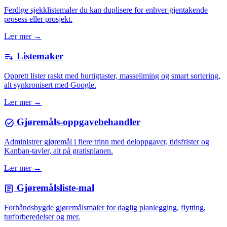
Ferdige sjekklistemaler du kan duplisere for enhver gjentakende
prosess eller prosjekt.
Lær mer →
Listemaker
playlist_add
Opprett lister raskt med hurtigtaster, masseliming og smart sortering,
alt synkronisert med Google.
Lær mer →
Gjøremåls-oppgavebehandler
task_alt
Administrer gjøremål i flere trinn med deloppgaver, tidsfrister og
Kanban-tavler, alt på gratisplanen.
Lær mer →
Gjøremålsliste-mal
article
Forhåndsbygde gjøremålsmaler for daglig planlegging, flytting,
turforberedelser og mer.