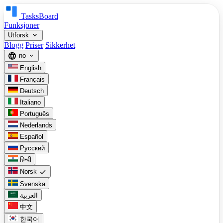
TasksBoard
Funksjoner
expand_more
Utforsk
Blogg
Priser
Sikkerhet
language
no
expand_more
English
Français
Deutsch
Italiano
Português
Nederlands
Español
Русский
हिन्दी
check
Norsk
Svenska
العربية
中文
한국어