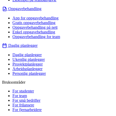
task
Oppgavebehandling
App for oppgavebehandling
Gratis oppgavebehandling
Oppgavebehandling på nett
Enkel oppgavebehandling
Oppgavebehandling for team
calendar_today
Daglig planlegger
Daglig planlegger
Ukentlig planlegger
Prosjektplanlegger
Arbeidsplanlegger
Personlig planlegger
Bruksområder
For studenter
For team
For små bedrifter
For frilansere
For fjernarbeidere