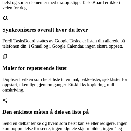
helst og sorter elementer med dra-og-slipp. TasksBoard er ikke i
veien for deg.
cloud_sync
Synkroniseres overalt hvor du lever
Fordi TasksBoard støttes av Google Tasks, er listen din allerede på
telefonen din, i Gmail og i Google Calendar, ingen ekstra oppsett.
content_copy
Maler for repeterende lister
Dupliser hvilken som helst liste til en mal, pakkelister, sjekklister for
oppstart, ukentlige gjennomganger. Ett-klikks kopiering, null
omskriving.
share
Den enkleste måten å dele en liste på
Send en delbar lenke og hvem som helst kan se eller redigere. Ingen
kontoopprettelse for seere, ingen klønete skjermbilder, ingen "jeg