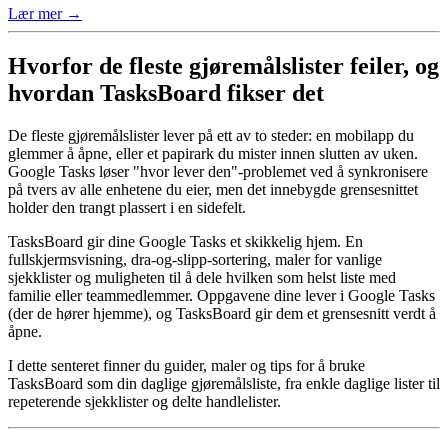
Lær mer →
Hvorfor de fleste gjøremålslister feiler, og
hvordan TasksBoard fikser det
De fleste gjøremålslister lever på ett av to steder: en mobilapp du
glemmer å åpne, eller et papirark du mister innen slutten av uken.
Google Tasks løser "hvor lever den"-problemet ved å synkronisere
på tvers av alle enhetene du eier, men det innebygde grensesnittet
holder den trangt plassert i en sidefelt.
TasksBoard gir dine Google Tasks et skikkelig hjem. En
fullskjermsvisning, dra-og-slipp-sortering, maler for vanlige
sjekklister og muligheten til å dele hvilken som helst liste med
familie eller teammedlemmer. Oppgavene dine lever i Google Tasks
(der de hører hjemme), og TasksBoard gir dem et grensesnitt verdt å
åpne.
I dette senteret finner du guider, maler og tips for å bruke
TasksBoard som din daglige gjøremålsliste, fra enkle daglige lister til
repeterende sjekklister og delte handlelister.