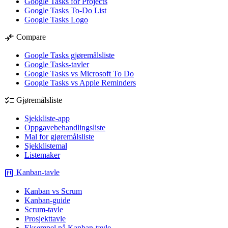
Google Tasks for Projects
Google Tasks To-Do List
Google Tasks Logo
compare_arrows
Compare
Google Tasks gjøremålsliste
Google Tasks-tavler
Google Tasks vs Microsoft To Do
Google Tasks vs Apple Reminders
checklist
Gjøremålsliste
Sjekkliste-app
Oppgavebehandlingsliste
Mal for gjøremålsliste
Sjekklistemal
Listemaker
view_kanban
Kanban-tavle
Kanban vs Scrum
Kanban-guide
Scrum-tavle
Prosjekttavle
Eksempel på Kanban-tavle