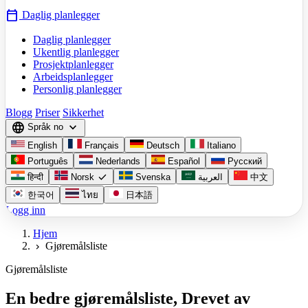
calendar_today
Daglig planlegger
Daglig planlegger
Ukentlig planlegger
Prosjektplanlegger
Arbeidsplanlegger
Personlig planlegger
Blogg
Priser
Sikkerhet
language
expand_more
Språk
no
English
Français
Deutsch
Italiano
Português
Nederlands
Español
Русский
check
हिन्दी
Norsk
Svenska
العربية
中文
한국어
ไทย
日本語
Logg inn
Hjem
Gjøremålsliste
chevron_right
Gjøremålsliste
En bedre gjøremålsliste, Drevet av