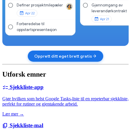
Definer prosjektmilepæler
Gjennomgang av
leverandørkontrakt
Apr 22
Apr 21
Forberedelse til
oppstartspresentasjon
arrow_forward
Opprett ditt eget brett gratis
Utforsk emner
Sjekkliste-app
checklist
Gjør hvilken som helst Google Tasks-liste til en repeterbar sjekkliste,
perfekt for rutiner og gjentakende arbeid.
Lær mer →
Sjekkliste-mal
content_copy