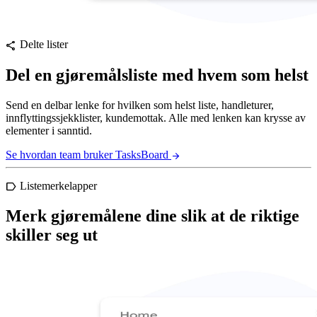
Delte lister
share
Del en gjøremålsliste med hvem som helst
Send en delbar lenke for hvilken som helst liste, handleturer,
innflyttingssjekklister, kundemottak. Alle med lenken kan krysse av
elementer i sanntid.
Se hvordan team bruker TasksBoard
arrow_forward
Listemerkelapper
label
Merk gjøremålene dine slik at de riktige
skiller seg ut