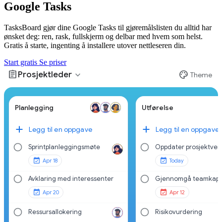
Google Tasks
TasksBoard gjør dine Google Tasks til gjøremålslisten du alltid har
ønsket deg: ren, rask, fullskjerm og delbar med hvem som helst.
Gratis å starte, ingenting å installere utover nettleseren din.
Start gratis
Se priser
assignment
palette
expand_more
Prosjektleder
Theme
Planlegging
Utførelse
Legg til en oppgave
Legg til en oppgave
Sprintplanleggingsmøte
Oppdater prosjektveik
Apr 18
Today
Avklaring med interessenter
Gjennomgå teamkapa
Apr 20
Apr 12
Ressursallokering
Risikovurdering