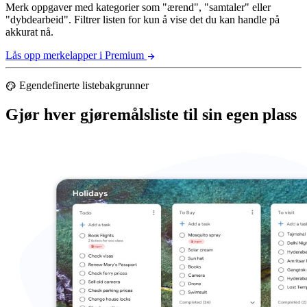
Merk oppgaver med kategorier som "ærend", "samtaler" eller
"dybdearbeid". Filtrer listen for kun å vise det du kan handle på
akkurat nå.
Lås opp merkelapper i Premium
arrow_forward
Egendefinerte listebakgrunner
palette
Gjør hver gjøremålsliste til sin egen plass