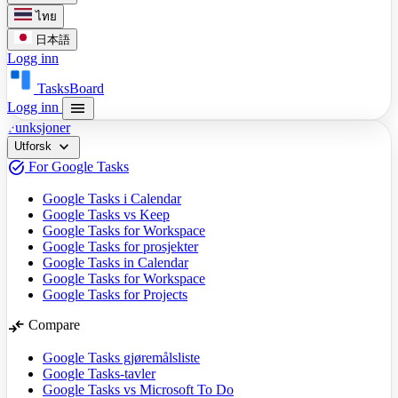
ไทย
日本語
Logg inn
TasksBoard
menu
Logg inn
Funksjoner
expand_more
Utforsk
task_alt
For Google Tasks
Google Tasks i Calendar
Google Tasks vs Keep
Google Tasks for Workspace
Google Tasks for prosjekter
Google Tasks in Calendar
Google Tasks for Workspace
Google Tasks for Projects
compare_arrows
Compare
Google Tasks gjøremålsliste
Google Tasks-tavler
Google Tasks vs Microsoft To Do