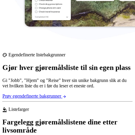
Egendefinerte listebakgrunner
palette
Gjør hver gjøremålsliste til sin egen plass
Gi "Jobb", "Hjem" og "Reise" hver sin unike bakgrunn slik at du
vet hvilken liste du er i før du leser et eneste ord.
Prøv egendefinerte bakgrunner
arrow_forward
Listefarger
format_color_fill
Fargelegg gjøremålslistene dine etter
livsområde