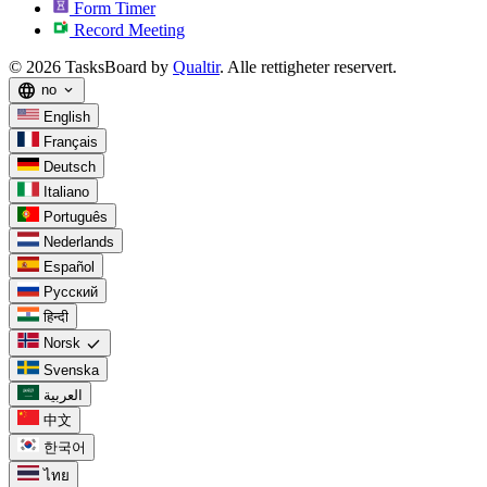
Form Timer
Record Meeting
© 2026 TasksBoard by
Qualtir
. Alle rettigheter reservert.
language
no
expand_more
English
Français
Deutsch
Italiano
Português
Nederlands
Español
Русский
हिन्दी
check
Norsk
Svenska
العربية
中文
한국어
ไทย