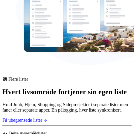
Flere lister
dashboard
Hvert livsområde fortjener sin egen liste
Hold Jobb, Hjem, Shopping og Sideprosjekter i separate lister uten
faner eller separate apper. Én pålogging, hver liste synkronisert.
Få ubegrensede lister
arrow_forward
Delte gjøremålslister
groups