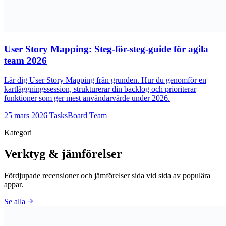
User Story Mapping: Steg-för-steg-guide för agila
team 2026
Lär dig User Story Mapping från grunden. Hur du genomför en
kartläggningssession, strukturerar din backlog och prioriterar
funktioner som ger mest användarvärde under 2026.
25 mars 2026
TasksBoard Team
Kategori
Verktyg & jämförelser
Fördjupade recensioner och jämförelser sida vid sida av populära
appar.
arrow_forward
Se alla