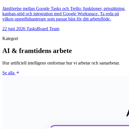
Jämförelse mellan Google Tasks och Trello: funktioner, prissättning,
kanban-stöd och integration med Google Workspace. Ta reda på
vilken uppgiftshanterare som passar bäst för ditt arbetsflöde.
22 juni 2026
TasksBoard Team
Kategori
AI & framtidens arbete
Hur artificiell intelligens omformar hur vi arbetar och samarbetar.
arrow_forward
Se alla