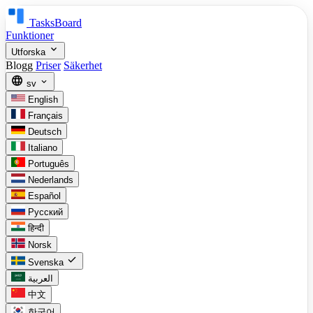
TasksBoard
Funktioner
expand_more
Utforska
Blogg
Priser
Säkerhet
language
expand_more
sv
English
Français
Deutsch
Italiano
Português
Nederlands
Español
Русский
हिन्दी
Norsk
check
Svenska
العربية
中文
한국어