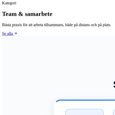
Kategori
Team & samarbete
Bästa praxis för att arbeta tillsammans, både på distans och på plats.
arrow_forward
Se alla