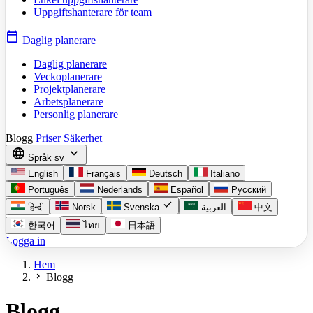
Uppgiftshanterare för team
calendar_today
Daglig planerare
Daglig planerare
Veckoplanerare
Projektplanerare
Arbetsplanerare
Personlig planerare
Blogg
Priser
Säkerhet
language
expand_more
Språk
sv
English
Français
Deutsch
Italiano
Português
Nederlands
Español
Русский
check
हिन्दी
Norsk
Svenska
العربية
中文
한국어
ไทย
日本語
Logga in
Hem
chevron_right
Blogg
Blogg