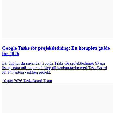
Google Tasks för projektledning: En komplett guide
för 2026
Lär dig hur du använder Google Tasks för projektledning. Skapa
listor, spåra milstolpar och lägg till kanban-tavlor med TasksBoard
för att hantera verkliga projekt.
10 juni 2026
TasksBoard Team