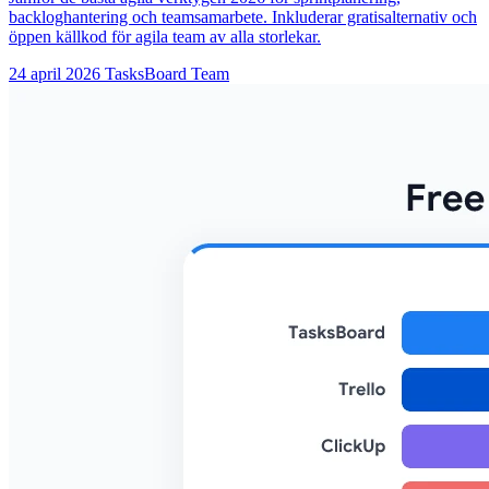
backloghantering och teamsamarbete. Inkluderar gratisalternativ och
öppen källkod för agila team av alla storlekar.
24 april 2026
TasksBoard Team