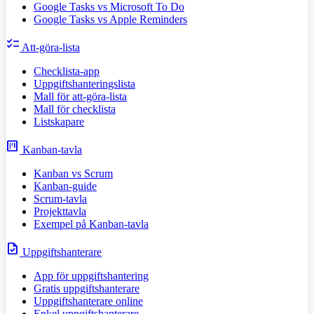
Google Tasks vs Microsoft To Do
Google Tasks vs Apple Reminders
checklist
Att-göra-lista
Checklista-app
Uppgiftshanteringslista
Mall för att-göra-lista
Mall för checklista
Listskapare
view_kanban
Kanban-tavla
Kanban vs Scrum
Kanban-guide
Scrum-tavla
Projekttavla
Exempel på Kanban-tavla
task
Uppgiftshanterare
App för uppgiftshantering
Gratis uppgiftshanterare
Uppgiftshanterare online
Enkel uppgiftshanterare