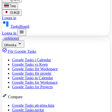
ไทย
日本語
Logga in
TasksBoard
menu
Logga in
Funktioner
expand_more
Utforska
task_alt
För Google Tasks
Google Tasks i Calendar
Google Tasks vs Keep
Google Tasks för Workspace
Google Tasks för projekt
Google Tasks in Calendar
Google Tasks for Workspace
Google Tasks for Projects
compare_arrows
Compare
Google Tasks att-göra-lista
Google Tasks-tavlor