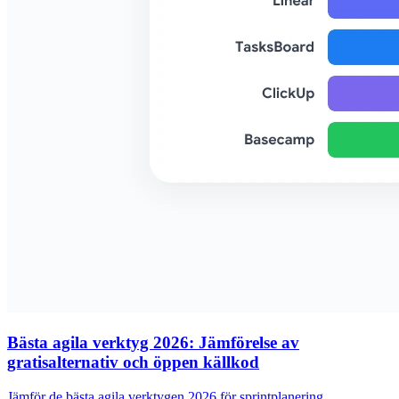
Bästa agila verktyg 2026: Jämförelse av
gratisalternativ och öppen källkod
Jämför de bästa agila verktygen 2026 för sprintplanering,