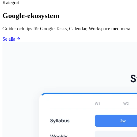
Kategori
Google-ekosystem
Guider och tips för Google Tasks, Calendar, Workspace med mera.
arrow_forward
Se alla