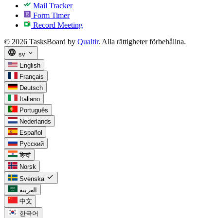
Mail Tracker
Form Timer
Record Meeting
© 2026 TasksBoard by
Qualtir
. Alla rättigheter förbehållna.
language
expand_more
sv
English
Français
Deutsch
Italiano
Português
Nederlands
Español
Русский
हिन्दी
Norsk
check
Svenska
العربية
中文
한국어