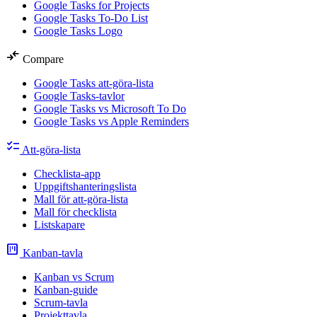
Google Tasks for Projects
Google Tasks To-Do List
Google Tasks Logo
compare_arrows
Compare
Google Tasks att-göra-lista
Google Tasks-tavlor
Google Tasks vs Microsoft To Do
Google Tasks vs Apple Reminders
checklist
Att-göra-lista
Checklista-app
Uppgiftshanteringslista
Mall för att-göra-lista
Mall för checklista
Listskapare
view_kanban
Kanban-tavla
Kanban vs Scrum
Kanban-guide
Scrum-tavla
Projekttavla