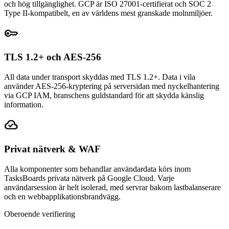
och hög tillgänglighet. GCP är ISO 27001-certifierat och SOC 2
Type II-kompatibelt, en av världens mest granskade molnmiljöer.
key
TLS 1.2+ och AES-256
All data under transport skyddas med TLS 1.2+. Data i vila
använder AES-256-kryptering på serversidan med nyckelhantering
via GCP IAM, branschens guldstandard för att skydda känslig
information.
cloud_done
Privat nätverk & WAF
Alla komponenter som behandlar användardata körs inom
TasksBoards privata nätverk på Google Cloud. Varje
användarsession är helt isolerad, med servrar bakom lastbalanserare
och en webbapplikationsbrandvägg.
Oberoende verifiering