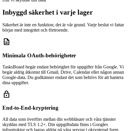
Inbyggd säkerhet i varje lager
Säkerhet är inte en funktion; det är vår grund. Varje beslut vi fattar
börjar med integritet och förtroende.
description
Minimala OAuth-behörigheter
TasksBoard begär endast behörighet för uppgifter från Google. Vi
begär aldrig åtkomst till Gmail, Drive, Calendar eller någon annan
Google-data. Du godkänner endast det som behövs för att hantera
dina uppgifter.
lock
End-to-End-kryptering
All data som överförs mellan din webbläsare och våra tjänster
skyddas med TLS 1.2+. Din uppgiftsdata finns i Googles
infrastruktur och lagras aldrig på våra servrar i okrypterad form.