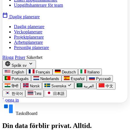
Uppgiftshanterare för team
calendar_today
Daglig planerare
Daglig planerare
Veckoplanerare
Projektplanerare
Arbetsplanerare
Personlig planerare
Blogg
Priser
Säkerhet
language
expand_more
Språk
sv
English
Français
Deutsch
Italiano
Português
Nederlands
Español
Русский
check
हिन्दी
Norsk
Svenska
العربية
中文
한국어
ไทย
日本語
Logga in
TasksBoard
Din data förblir privat. Alltid.