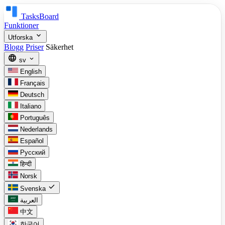
TasksBoard
Funktioner
expand_more
Utforska
Blogg
Priser
Säkerhet
language
expand_more
sv
English
Français
Deutsch
Italiano
Português
Nederlands
Español
Русский
हिन्दी
Norsk
check
Svenska
العربية
中文
한국어