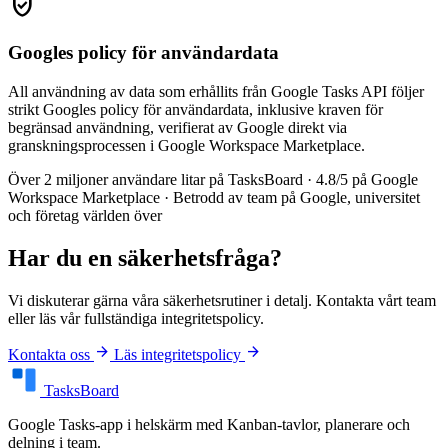
verified_user
Googles policy för användardata
All användning av data som erhållits från Google Tasks API följer
strikt Googles policy för användardata, inklusive kraven för
begränsad användning, verifierat av Google direkt via
granskningsprocessen i Google Workspace Marketplace.
Över 2 miljoner användare litar på TasksBoard · 4.8/5 på Google
Workspace Marketplace · Betrodd av team på Google, universitet
och företag världen över
Har du en säkerhetsfråga?
Vi diskuterar gärna våra säkerhetsrutiner i detalj. Kontakta vårt team
eller läs vår fullständiga integritetspolicy.
arrow_forward
arrow_forward
Kontakta oss
Läs integritetspolicy
TasksBoard
Google Tasks-app i helskärm med Kanban-tavlor, planerare och
delning i team.