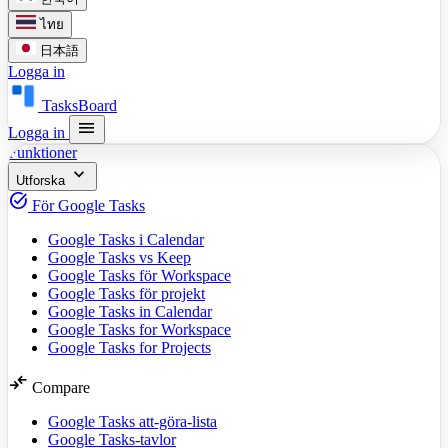
ไทย
日本語
Logga in
TasksBoard
menu
Logga in
Funktioner
expand_more
Utforska
task_alt
För Google Tasks
Google Tasks i Calendar
Google Tasks vs Keep
Google Tasks för Workspace
Google Tasks för projekt
Google Tasks in Calendar
Google Tasks for Workspace
Google Tasks for Projects
compare_arrows
Compare
Google Tasks att-göra-lista
Google Tasks-tavlor