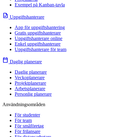
Exempel på Kanban-tavla
task
Uppgiftshanterare
App för uppgiftshantering
Gratis uppgiftshanterare
Uppgiftshanterare online
Enkel uppgiftshanterare
Uppgiftshanterare för team
calendar_today
Daglig planerare
Daglig planerare
Veckoplanerare
Projektplanerare
Arbetsplanerare
Personlig planerare
Användningsområden
För studenter
För team
För småföretag
För frilansare
För distansarbetare