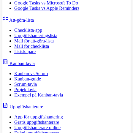
Google Tasks vs Microsoft To Do
Google Tasks vs Apple Reminders
checklist
Att-göra-lista
Checklista-app
Uppgiftshanteringslista
Mall för att-göra-lista
Mall för checklista
Listskapare
view_kanban
Kanban-tavla
Kanban vs Scrum
Kanban-guide
Scrum-tavla
Projekttavla
Exempel på Kanban-tavla
task
Uppgiftshanterare
App för uppgiftshantering
Gratis uppgiftshanterare
Uppgiftshanterare online
Enkel uppgiftshanterare