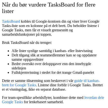
Når du bør vurdere TasksBoard for flere
lister
TasksBoard
kobles til Google-kontoen din og viser hver Google
Tasks-liste som en kolonne på et delt brett. Du beholder listene i
Google Tasks, men får et visuelt grensesnitt og
samarbeidsfunksjoner på toppen.
Bruk TasksBoard når du trenger:
Alle lister synlige samtidig
i kanban- eller listevisning
Delt tilgang
slik at teammedlemmer kan se og oppdatere
samme oppgavelister
Bedre oversikt over deloppgaver
enn den innebygde
sidelinjen
Fullskjermvisning
i stedet for det trange Gmail-panelet
Dette er samme tilnærming som beskrevet i vår
guide til kanban-
brett for Google Tasks
. Listene dine forblir i Google Tasks. Brettet
er et visningslag, ikke en separat database.
For team-spesifikke arbeidsflyter, kombiner dette med
hvordan dele
Google Tasks
for lenkebasert samarbeid.