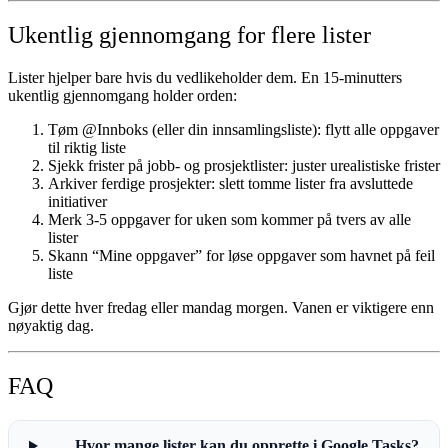
Ukentlig gjennomgang for flere lister
Lister hjelper bare hvis du vedlikeholder dem. En 15-minutters
ukentlig gjennomgang holder orden:
Tøm @Innboks
(eller din innsamlingsliste): flytt alle oppgaver
til riktig liste
Sjekk frister
på jobb- og prosjektlister: juster urealistiske frister
Arkiver ferdige prosjekter
: slett tomme lister fra avsluttede
initiativer
Merk 3-5 oppgaver
for uken som kommer på tvers av alle
lister
Skann “Mine oppgaver”
for løse oppgaver som havnet på feil
liste
Gjør dette hver fredag eller mandag morgen. Vanen er viktigere enn
nøyaktig dag.
FAQ
Hvor mange lister kan du opprette i Google Tasks?