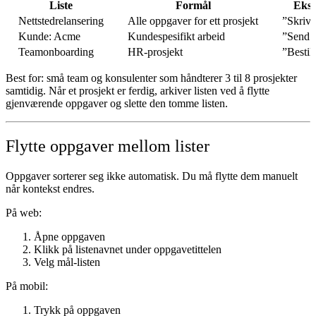
Liste
Formål
Ekse
Nettstedrelansering
Alle oppgaver for ett prosjekt
”Skriv 
Kunde: Acme
Kundespesifikt arbeid
”Send f
Teamonboarding
HR-prosjekt
”Bestil
Best for: små team og konsulenter som håndterer 3 til 8 prosjekter
samtidig. Når et prosjekt er ferdig, arkiver listen ved å flytte
gjenværende oppgaver og slette den tomme listen.
Flytte oppgaver mellom lister
Oppgaver sorterer seg ikke automatisk. Du må flytte dem manuelt
når kontekst endres.
På web:
Åpne oppgaven
Klikk på listenavnet under oppgavetittelen
Velg mål-listen
På mobil:
Trykk på oppgaven