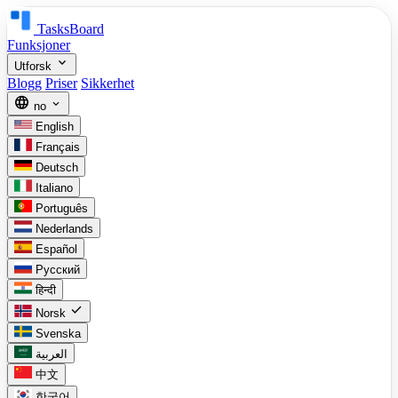
TasksBoard
Funksjoner
expand_more
Utforsk
Blogg
Priser
Sikkerhet
language
expand_more
no
English
Français
Deutsch
Italiano
Português
Nederlands
Español
Русский
हिन्दी
check
Norsk
Svenska
العربية
中文
한국어