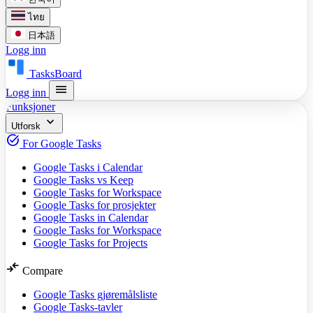
ไทย
日本語
Logg inn
TasksBoard
menu
Logg inn
Funksjoner
expand_more
Utforsk
task_alt
For Google Tasks
Google Tasks i Calendar
Google Tasks vs Keep
Google Tasks for Workspace
Google Tasks for prosjekter
Google Tasks in Calendar
Google Tasks for Workspace
Google Tasks for Projects
compare_arrows
Compare
Google Tasks gjøremålsliste
Google Tasks-tavler