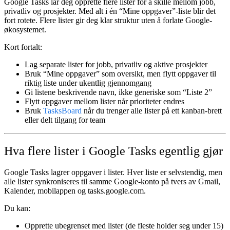
Google Tasks lar deg opprette flere lister for å skille mellom jobb,
privatliv og prosjekter. Med alt i én “Mine oppgaver”-liste blir det
fort rotete. Flere lister gir deg klar struktur uten å forlate Google-
økosystemet.
Kort fortalt:
Lag separate lister for jobb, privatliv og aktive prosjekter
Bruk “Mine oppgaver” som oversikt, men flytt oppgaver til
riktig liste under ukentlig gjennomgang
Gi listene beskrivende navn, ikke generiske som “Liste 2”
Flytt oppgaver mellom lister når prioriteter endres
Bruk
TasksBoard
når du trenger alle lister på ett kanban-brett
eller delt tilgang for team
Hva flere lister i Google Tasks egentlig gjør
Google Tasks lagrer oppgaver i lister. Hver liste er selvstendig, men
alle lister synkroniseres til samme Google-konto på tvers av Gmail,
Kalender, mobilappen og tasks.google.com.
Du kan:
Opprette ubegrenset med lister
(de fleste holder seg under 15)