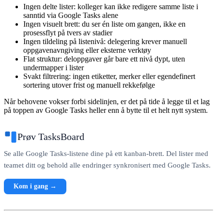
Ingen delte lister:
kolleger kan ikke redigere samme liste i
sanntid via Google Tasks alene
Ingen visuelt brett:
du ser én liste om gangen, ikke en
prosessflyt på tvers av stadier
Ingen tildeling på listenivå:
delegering krever manuell
oppgavenavngiving eller eksterne verktøy
Flat struktur:
deloppgaver går bare ett nivå dypt, uten
undermapper i lister
Svakt filtrering:
ingen etiketter, merker eller egendefinert
sortering utover frist og manuell rekkefølge
Når behovene vokser forbi sidelinjen, er det på tide å legge til et lag
på toppen av Google Tasks heller enn å bytte til et helt nytt system.
Prøv TasksBoard
Se alle Google Tasks-listene dine på ett kanban-brett. Del lister med
teamet ditt og behold alle endringer synkronisert med Google Tasks.
Kom i gang →