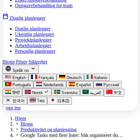
Oppgavebehandling for team
calendar_today
Daglig planlegger
Daglig planlegger
Ukentlig planlegger
Prosjektplanlegger
Arbeidsplanlegger
Personlig planlegger
Blogg
Priser
Sikkerhet
language
expand_more
Språk
no
English
Français
Deutsch
Italiano
Português
Nederlands
Español
Русский
check
हिन्दी
Norsk
Svenska
العربية
中文
한국어
ไทย
日本語
Logg inn
Hjem
chevron_right
Blogg
chevron_right
Produktivitet og planlegging
chevron_right
Google Tasks med flere lister: Slik organiserer du…