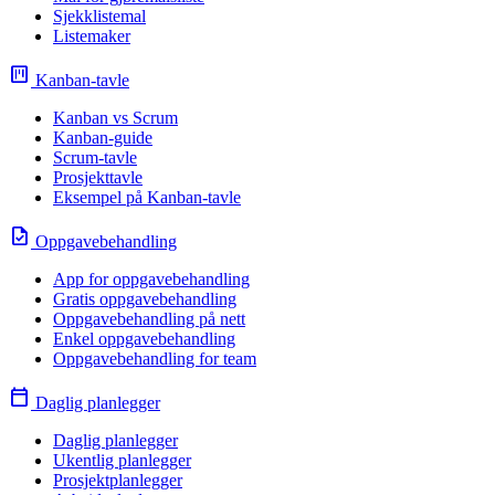
Sjekklistemal
Listemaker
view_kanban
Kanban-tavle
Kanban vs Scrum
Kanban-guide
Scrum-tavle
Prosjekttavle
Eksempel på Kanban-tavle
task
Oppgavebehandling
App for oppgavebehandling
Gratis oppgavebehandling
Oppgavebehandling på nett
Enkel oppgavebehandling
Oppgavebehandling for team
calendar_today
Daglig planlegger
Daglig planlegger
Ukentlig planlegger
Prosjektplanlegger