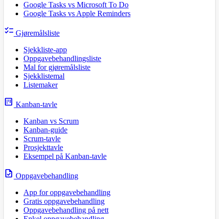
Google Tasks vs Microsoft To Do
Google Tasks vs Apple Reminders
checklist
Gjøremålsliste
Sjekkliste-app
Oppgavebehandlingsliste
Mal for gjøremålsliste
Sjekklistemal
Listemaker
view_kanban
Kanban-tavle
Kanban vs Scrum
Kanban-guide
Scrum-tavle
Prosjekttavle
Eksempel på Kanban-tavle
task
Oppgavebehandling
App for oppgavebehandling
Gratis oppgavebehandling
Oppgavebehandling på nett
Enkel oppgavebehandling