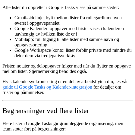
Alle lister du oppretter i Google Tasks vises på samme steder:
Gmail-sidelinje:
bytt mellom lister fra rullegardinmenyen
øverst i oppgavepanelet
Google Kalender:
oppgaver med frister vises i kalenderen
uavhengig av hvilken liste de er i
Mobilapp:
full tilgang til alle lister med samme navn og
oppgavesortering
Google Workspace-konto:
lister forblir private med mindre du
deler dem via tredjepartsverktøy
Frister, notater og deloppgaver følger med når du flytter en oppgave
mellom lister. Stjernemerking beholdes også.
Hvis kalendersynkronisering er en del av arbeidsflyten din, les vår
guide til Google Tasks og Kalender-integrasjon
for detaljer om
frister og påminnelser.
Begrensninger ved flere lister
Flere lister i Google Tasks gir grunnleggende organisering, men
team støter fort på begrensninger: