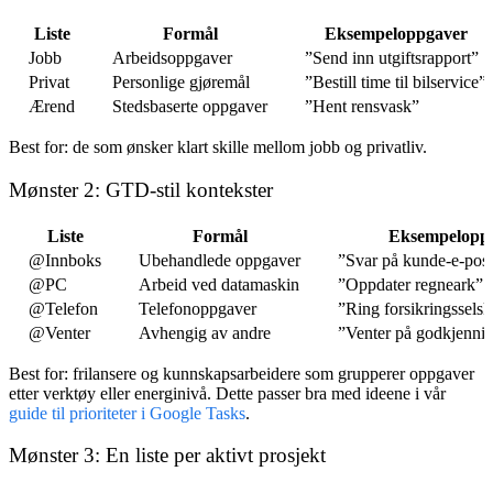
Liste
Formål
Eksempeloppgaver
Jobb
Arbeidsoppgaver
”Send inn utgiftsrapport”
Privat
Personlige gjøremål
”Bestill time til bilservice”
Ærend
Stedsbaserte oppgaver
”Hent rensvask”
Best for: de som ønsker klart skille mellom jobb og privatliv.
Mønster 2: GTD-stil kontekster
Liste
Formål
Eksempelopp
@Innboks
Ubehandlede oppgaver
”Svar på kunde-e-pos
@PC
Arbeid ved datamaskin
”Oppdater regneark”
@Telefon
Telefonoppgaver
”Ring forsikringssels
@Venter
Avhengig av andre
”Venter på godkjennin
Best for: frilansere og kunnskapsarbeidere som grupperer oppgaver
etter verktøy eller energinivå. Dette passer bra med ideene i vår
guide til prioriteter i Google Tasks
.
Mønster 3: En liste per aktivt prosjekt