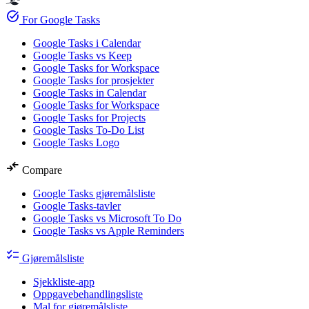
task_alt
For Google Tasks
Google Tasks i Calendar
Google Tasks vs Keep
Google Tasks for Workspace
Google Tasks for prosjekter
Google Tasks in Calendar
Google Tasks for Workspace
Google Tasks for Projects
Google Tasks To-Do List
Google Tasks Logo
compare_arrows
Compare
Google Tasks gjøremålsliste
Google Tasks-tavler
Google Tasks vs Microsoft To Do
Google Tasks vs Apple Reminders
checklist
Gjøremålsliste
Sjekkliste-app
Oppgavebehandlingsliste
Mal for gjøremålsliste