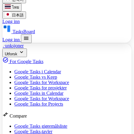
ไทย
日本語
Logg inn
TasksBoard
menu
Logg inn
Funksjoner
expand_more
Utforsk
task_alt
For Google Tasks
Google Tasks i Calendar
Google Tasks vs Keep
Google Tasks for Workspace
Google Tasks for prosjekter
Google Tasks in Calendar
Google Tasks for Workspace
Google Tasks for Projects
compare_arrows
Compare
Google Tasks gjøremålsliste
Google Tasks-tavler