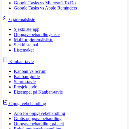
Google Tasks vs Microsoft To Do
Google Tasks vs Apple Reminders
checklist
Gjøremålsliste
Sjekkliste-app
Oppgavebehandlingsliste
Mal for gjøremålsliste
Sjekklistemal
Listemaker
view_kanban
Kanban-tavle
Kanban vs Scrum
Kanban-guide
Scrum-tavle
Prosjekttavle
Eksempel på Kanban-tavle
task
Oppgavebehandling
App for oppgavebehandling
Gratis oppgavebehandling
Oppgavebehandling på nett
Enkel oppgavebehandling