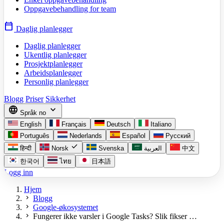
Oppgavebehandling for team
calendar_today
Daglig planlegger
Daglig planlegger
Ukentlig planlegger
Prosjektplanlegger
Arbeidsplanlegger
Personlig planlegger
Blogg
Priser
Sikkerhet
language
expand_more
Språk
no
English
Français
Deutsch
Italiano
Português
Nederlands
Español
Русский
check
हिन्दी
Norsk
Svenska
العربية
中文
한국어
ไทย
日本語
Logg inn
Hjem
chevron_right
Blogg
chevron_right
Google-økosystemet
chevron_right
Fungerer ikke varsler i Google Tasks? Slik fikser …