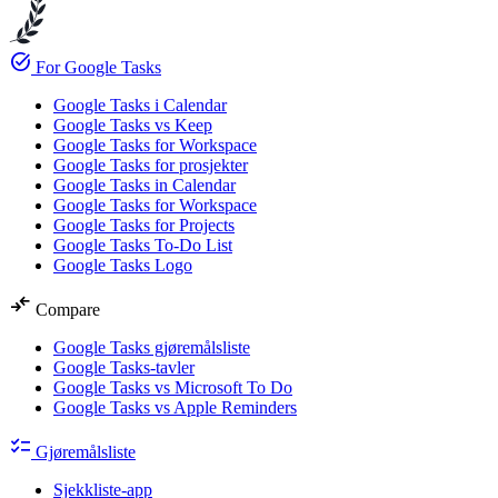
task_alt
For Google Tasks
Google Tasks i Calendar
Google Tasks vs Keep
Google Tasks for Workspace
Google Tasks for prosjekter
Google Tasks in Calendar
Google Tasks for Workspace
Google Tasks for Projects
Google Tasks To-Do List
Google Tasks Logo
compare_arrows
Compare
Google Tasks gjøremålsliste
Google Tasks-tavler
Google Tasks vs Microsoft To Do
Google Tasks vs Apple Reminders
checklist
Gjøremålsliste
Sjekkliste-app