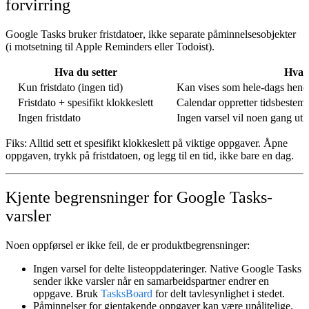
forvirring
Google Tasks bruker
fristdatoer
, ikke separate påminnelsesobjekter
(i motsetning til Apple Reminders eller Todoist).
Hva du setter
Hva 
Kun fristdato (ingen tid)
Kan vises som hele-dags hendel
Fristdato + spesifikt klokkeslett
Calendar oppretter tidsbestem
Ingen fristdato
Ingen varsel vil noen gang utl
Fiks:
Alltid sett et spesifikt klokkeslett på viktige oppgaver. Åpne
oppgaven, trykk på fristdatoen, og legg til en tid, ikke bare en dag.
Kjente begrensninger for Google Tasks-
varsler
Noen oppførsel er ikke feil, de er produktbegrensninger:
Ingen varsel for delte listeoppdateringer.
Native Google Tasks
sender ikke varsler når en samarbeidspartner endrer en
oppgave. Bruk
TasksBoard
for delt tavlesynlighet i stedet.
Påminnelser for gjentakende oppgaver kan være upålitelige.