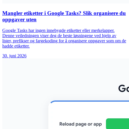
Mangler etiketter i Google Tasks? Slik organisere du
oppgaver uten
Google Tasks har ingen innebygde etiketter eller merkelapper.
Denne veiledningen viser deg de beste løsningene ved hjelp av
lister, prefikser og fargekoding for å organisere oppgaver som om de
hadde etiketter.
30. juni 2026