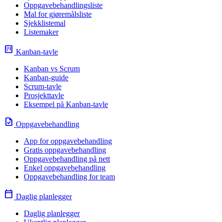
Oppgavebehandlingsliste
Mal for gjøremålsliste
Sjekklistemal
Listemaker
view_kanban
Kanban-tavle
Kanban vs Scrum
Kanban-guide
Scrum-tavle
Prosjekttavle
Eksempel på Kanban-tavle
task
Oppgavebehandling
App for oppgavebehandling
Gratis oppgavebehandling
Oppgavebehandling på nett
Enkel oppgavebehandling
Oppgavebehandling for team
calendar_today
Daglig planlegger
Daglig planlegger