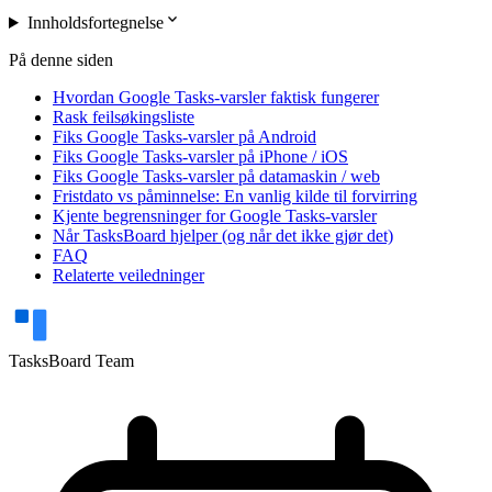
expand_more
Innholdsfortegnelse
På denne siden
Hvordan Google Tasks-varsler faktisk fungerer
Rask feilsøkingsliste
Fiks Google Tasks-varsler på Android
Fiks Google Tasks-varsler på iPhone / iOS
Fiks Google Tasks-varsler på datamaskin / web
Fristdato vs påminnelse: En vanlig kilde til forvirring
Kjente begrensninger for Google Tasks-varsler
Når TasksBoard hjelper (og når det ikke gjør det)
FAQ
Relaterte veiledninger
TasksBoard Team