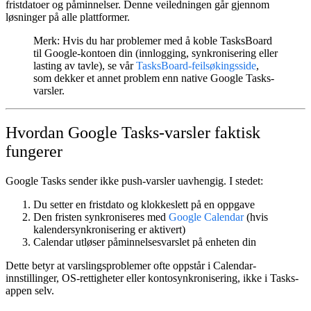
fristdatoer og påminnelser. Denne veiledningen går gjennom
løsninger på alle plattformer.
Merk:
Hvis du har problemer med å koble
TasksBoard
til Google-kontoen din (innlogging, synkronisering eller
lasting av tavle), se vår
TasksBoard-feilsøkingsside
,
som dekker et annet problem enn native Google Tasks-
varsler.
Hvordan Google Tasks-varsler faktisk
fungerer
Google Tasks sender ikke push-varsler uavhengig. I stedet:
Du setter en
fristdato og klokkeslett
på en oppgave
Den fristen synkroniseres med
Google Calendar
(hvis
kalendersynkronisering er aktivert)
Calendar utløser
påminnelsesvarslet
på enheten din
Dette betyr at varslingsproblemer ofte oppstår i Calendar-
innstillinger, OS-rettigheter eller kontosynkronisering, ikke i Tasks-
appen selv.