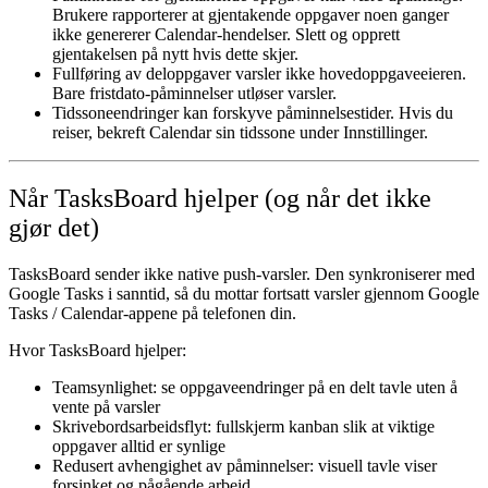
Brukere rapporterer at gjentakende oppgaver noen ganger
ikke genererer Calendar-hendelser. Slett og opprett
gjentakelsen på nytt hvis dette skjer.
Fullføring av deloppgaver varsler ikke hovedoppgaveeieren.
Bare fristdato-påminnelser utløser varsler.
Tidssoneendringer kan forskyve påminnelsestider.
Hvis du
reiser, bekreft Calendar sin tidssone under Innstillinger.
Når TasksBoard hjelper (og når det ikke
gjør det)
TasksBoard sender ikke native push-varsler.
Den synkroniserer med
Google Tasks i sanntid, så du mottar fortsatt varsler gjennom Google
Tasks / Calendar-appene på telefonen din.
Hvor TasksBoard hjelper:
Teamsynlighet:
se oppgaveendringer på en delt tavle uten å
vente på varsler
Skrivebordsarbeidsflyt:
fullskjerm kanban slik at viktige
oppgaver alltid er synlige
Redusert avhengighet av påminnelser:
visuell tavle viser
forsinket og pågående arbeid