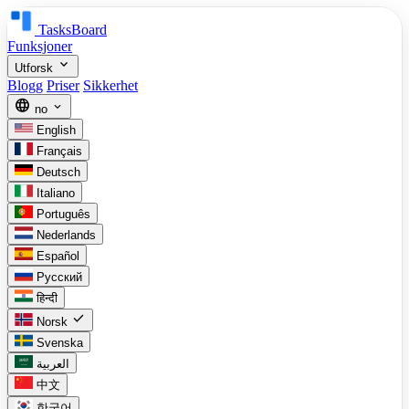
TasksBoard
Funksjoner
expand_more
Utforsk
Blogg
Priser
Sikkerhet
language
expand_more
no
English
Français
Deutsch
Italiano
Português
Nederlands
Español
Русский
हिन्दी
check
Norsk
Svenska
العربية
中文
한국어