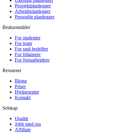
Ukentlig planlegger
Prosjektplanlegger
Arbeidsplanlegger
Personlig planlegger
Bruksområder
For studenter
For team
For små bedrifter
For frilansere
For fjernarbeidere
Ressurser
Blogg
Priser
Hjelpesenter
Kontakt
Selskap
Qualtir
Jobb med oss
Affiliate