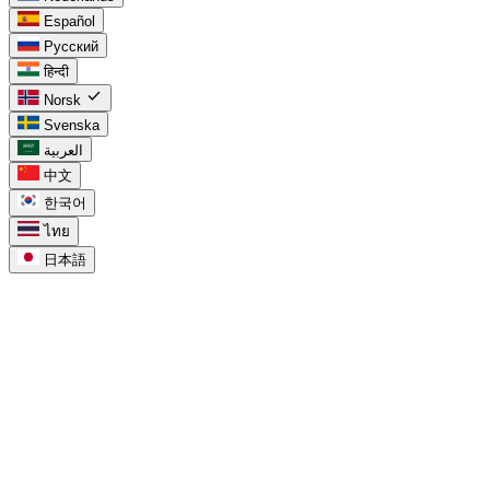
Español
Русский
हिन्दी
check
Norsk
Svenska
العربية
中文
한국어
ไทย
日本語
task_alt
For Google Tasks
chevron_right
Google Tasks i Calendar
chevron_right
Google Tasks vs Keep
chevron_right
Google Tasks for Workspace
chevron_right
Google Tasks for prosjekter
chevron_right
Google Tasks in Calendar
chevron_right
Google Tasks for Workspace
chevron_right
Google Tasks for Projects