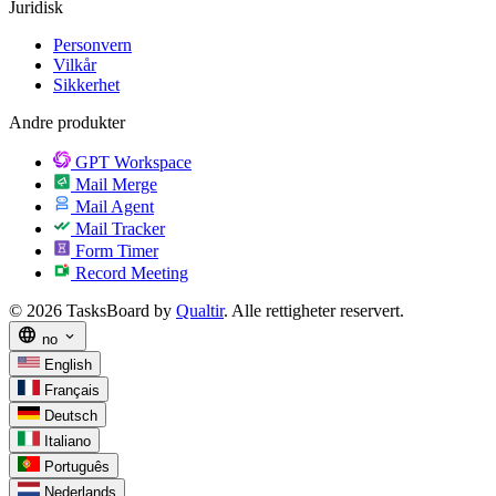
Juridisk
Personvern
Vilkår
Sikkerhet
Andre produkter
GPT Workspace
Mail Merge
Mail Agent
Mail Tracker
Form Timer
Record Meeting
© 2026 TasksBoard by
Qualtir
. Alle rettigheter reservert.
language
expand_more
no
English
Français
Deutsch
Italiano
Português
Nederlands