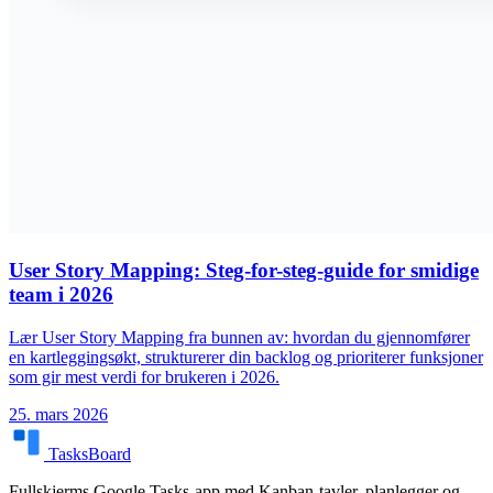
User Story Mapping: Steg-for-steg-guide for smidige
team i 2026
Lær User Story Mapping fra bunnen av: hvordan du gjennomfører
en kartleggingsøkt, strukturerer din backlog og prioriterer funksjoner
som gir mest verdi for brukeren i 2026.
25. mars 2026
TasksBoard
Fullskjerms Google Tasks-app med Kanban-tavler, planlegger og