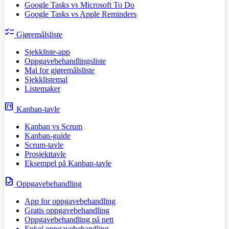
Google Tasks vs Microsoft To Do
Google Tasks vs Apple Reminders
checklist
Gjøremålsliste
Sjekkliste-app
Oppgavebehandlingsliste
Mal for gjøremålsliste
Sjekklistemal
Listemaker
view_kanban
Kanban-tavle
Kanban vs Scrum
Kanban-guide
Scrum-tavle
Prosjekttavle
Eksempel på Kanban-tavle
task
Oppgavebehandling
App for oppgavebehandling
Gratis oppgavebehandling
Oppgavebehandling på nett
Enkel oppgavebehandling