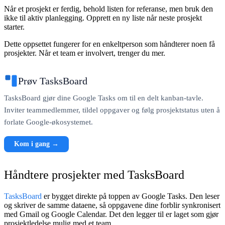
Når et prosjekt er ferdig, behold listen for referanse, men bruk den
ikke til aktiv planlegging. Opprett en ny liste når neste prosjekt
starter.
Dette oppsettet fungerer for en enkeltperson som håndterer noen få
prosjekter. Når et team er involvert, trenger du mer.
Prøv TasksBoard
TasksBoard gjør dine Google Tasks om til en delt kanban-tavle.
Inviter teammedlemmer, tildel oppgaver og følg prosjektstatus uten å
forlate Google-økosystemet.
Kom i gang →
Håndtere prosjekter med TasksBoard
TasksBoard
er bygget direkte på toppen av Google Tasks. Den leser
og skriver de samme dataene, så oppgavene dine forblir synkronisert
med Gmail og Google Calendar. Det den legger til er laget som gjør
prosjektledelse mulig med et team.