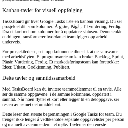
Kanban-tavler for visuell oppfølging
TasksBoard gir hver Google Tasks-liste en kanban-visning. Du ser
prosjektet ditt som kolonner: Å gjøre, Pågår, Til vurdering, Ferdig.
Dra et kort mellom kolonner for å oppdatere statusen. Denne enkle
endringen transformerer hvordan et team følger opp arbeid
underveis.
For prosjektledelse, sett opp kolonnene dine slik at de samsvarer
med arbeidsflyten. Et programvareteam kan bruke: Backlog, Sprint,
Pågår, Vurdering, Ferdig. Et markedsføringsteam kan foretrekke:
Ideer, Utkast, Godkjenning, Publisert.
Delte tavler og sanntidssamarbeid
Med TasksBoard kan du invitere teammedlemmer til en tavle. Alle
ser de samme oppgavene, i de samme kolonnene, oppdatert i
sanntid. Når noen flytter et kort eller legger til en deloppgave, ser
resten av teamet det umiddelbart.
Dette løser den største begrensningen i Google Tasks for team. Du
trenger ikke lenger å vedlikeholde separate oppgavelister per person
og manuelt avstemme dem i et møte. Tavlen er den eneste