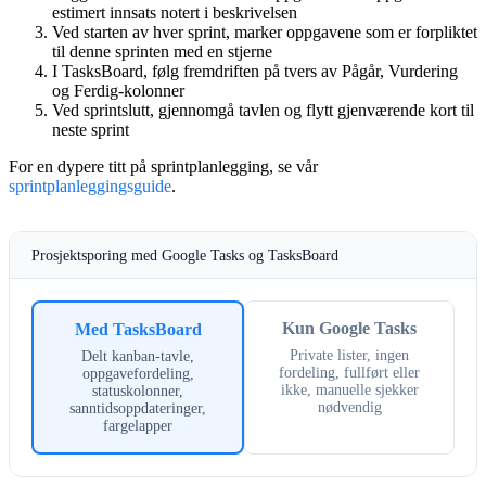
estimert innsats notert i beskrivelsen
Ved starten av hver sprint, marker oppgavene som er forpliktet
til denne sprinten med en stjerne
I TasksBoard, følg fremdriften på tvers av Pågår, Vurdering
og Ferdig-kolonner
Ved sprintslutt, gjennomgå tavlen og flytt gjenværende kort til
neste sprint
For en dypere titt på sprintplanlegging, se vår
sprintplanleggingsguide
.
Prosjektsporing med Google Tasks og TasksBoard
Kun Google Tasks
Med TasksBoard
Private lister, ingen
Delt kanban-tavle,
fordeling, fullført eller
oppgavefordeling,
ikke, manuelle sjekker
statuskolonner,
nødvendig
sanntidsoppdateringer,
fargelapper