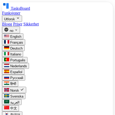
TasksBoard
Funksjoner
expand_more
Utforsk
Blogg
Priser
Sikkerhet
language
expand_more
no
English
Français
Deutsch
Italiano
Português
Nederlands
Español
Русский
हिन्दी
check
Norsk
Svenska
العربية
中文
한국어