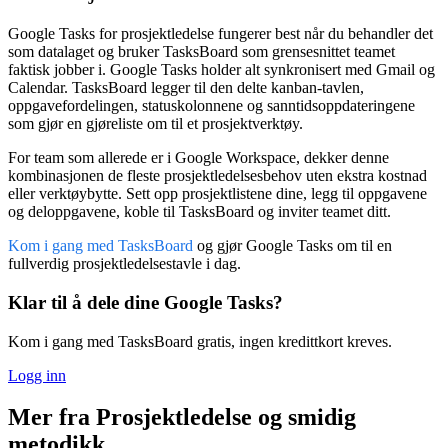
Google Tasks for prosjektledelse fungerer best når du behandler det
som datalaget og bruker TasksBoard som grensesnittet teamet
faktisk jobber i. Google Tasks holder alt synkronisert med Gmail og
Calendar. TasksBoard legger til den delte kanban-tavlen,
oppgavefordelingen, statuskolonnene og sanntidsoppdateringene
som gjør en gjøreliste om til et prosjektverktøy.
For team som allerede er i Google Workspace, dekker denne
kombinasjonen de fleste prosjektledelsesbehov uten ekstra kostnad
eller verktøybytte. Sett opp prosjektlistene dine, legg til oppgavene
og deloppgavene, koble til TasksBoard og inviter teamet ditt.
Kom i gang med TasksBoard
og gjør Google Tasks om til en
fullverdig prosjektledelsestavle i dag.
Klar til å dele dine Google Tasks?
Kom i gang med TasksBoard gratis, ingen kredittkort kreves.
Logg inn
Mer fra Prosjektledelse og smidig
metodikk