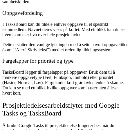
sannhetskilden.
Oppgavefordeling
I TasksBoard kan du tildele enhver oppgave til et spesifikt
teammedlem. Navnet deres vises på kortet. Med ett blikk kan du se
hvem som eier hva over hele prosjekttavlen.
Dette erstatter den vanlige løsningen med å sette navn i oppgavetitler
(som “[Alex] Skriv tekst”) med et ordentlig tildelingssystem.
Fargelapper for prioritet og type
TasksBoard legger til fargelapper på oppgaver. Bruk dem til å
markere oppgavetype (Feil, Funksjon, Innhold) eller prioritet
(Haster, Normal, Lav). Fargekodet kort gjør tavlen enkel å skanne.
Du kan se med ett blikk hvilke oppgaver som haster uten å lese
hvert kort.
Prosjektledelsesarbeidsflyter med Google
Tasks og TasksBoard
Å bruke Google Tasks til prosjektledelse fungerer best når du