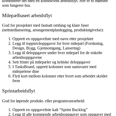
kombinerer det med en konsekvent arbeidsflyt. Her er to mønstre
som fungerer bra.
Milepælbasert arbeidsflyt
God for prosjekter med fastsatt omfang og klare faser
(nettstedlansering, arrangementplanlegging, produktutgivelse):
Opprett en oppgaveliste med navn etter prosjektet
Legg til toppnivåoppgaver for hver milepæl (Forskning,
Design, Bygg, Gjennomgang, Lansering)
Legg til deloppgaver under hver milepæl for de enkelte
arbeidsoppgavene
Sett frister på milepæler og kritiske deloppgaver
I TasksBoard, opprett kolonner som samsvarer med
milepælene dine
Flytt kort mellom kolonner etter hvert som arbeidet skrider
frem
Sprintarbeidsflyt
God for løpende produkt- eller programvarearbeid:
Opprett en oppgaveliste kalt “Sprint Backlog”
Legg til alle kommende arbeidsoppgaver som oppgaver med