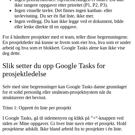
ikke rangere oppgaver etter prioritet (P1, P2, P3).
Ingen visuelle tavler.
Det finnes ingen kanban- eller
tavlevisning. Du ser én flat liste, ikke mer.
Ingen vedlegg.
Du kan ikke legge ved et dokument, bilde
eller lenke direkte til en oppgave.
For å håndtere prosjekter med et team, teller disse begrensningene.
En prosjektleder må kunne se hvem som eier hva, hva som er under
arbeid og hva som er blokkert. Google Tasks alene kan ikke vise
deg dette.
Slik setter du opp Google Tasks for
prosjektledelse
Selv med sine begrensninger kan Google Tasks danne grunnlaget
for et solid personlig eller småteam-prosjektsystem når du
strukturerer det bevisst.
Trinn 1: Opprett én liste per prosjekt
I Google Tasks, gå til sidemenyen og klikk på ”+“-knappen ved
siden av Mine oppgaver. Gi hver liste navn etter et prosjekt. Hold
prosjektene adskilt. Ikke bland arbeid fra to prosjekter i én liste.