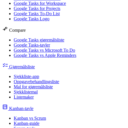
Google Tasks for Workspace
Google Tasks for Projects
Google Tasks To-Do List
Google Tasks Logo
compare_arrows
Compare
Google Tasks gjøremålsliste
Google Tasks-tavler
Google Tasks vs Microsoft To Do
Google Tasks vs Apple Reminders
checklist
Gjøremålsliste
Sjekkliste-app
Oppgavebehandlingsliste
Mal for gjøremålsliste
Sjekklistemal
Listemaker
view_kanban
Kanban-tavle
Kanban vs Scrum
Kanban-guide