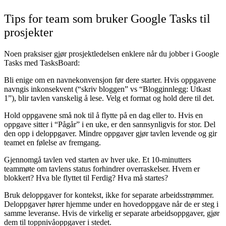
Tips for team som bruker Google Tasks til
prosjekter
Noen praksiser gjør prosjektledelsen enklere når du jobber i Google
Tasks med TasksBoard:
Bli enige om en navnekonvensjon før dere starter.
Hvis oppgavene
navngis inkonsekvent (“skriv bloggen” vs “Blogginnlegg: Utkast
1”), blir tavlen vanskelig å lese. Velg et format og hold dere til det.
Hold oppgavene små nok til å flytte på en dag eller to.
Hvis en
oppgave sitter i “Pågår” i en uke, er den sannsynligvis for stor. Del
den opp i deloppgaver. Mindre oppgaver gjør tavlen levende og gir
teamet en følelse av fremgang.
Gjennomgå tavlen ved starten av hver uke.
Et 10-minutters
teammøte om tavlens status forhindrer overraskelser. Hvem er
blokkert? Hva ble flyttet til Ferdig? Hva må startes?
Bruk deloppgaver for kontekst, ikke for separate arbeidsstrømmer.
Deloppgaver hører hjemme under en hovedoppgave når de er steg i
samme leveranse. Hvis de virkelig er separate arbeidsoppgaver, gjør
dem til toppnivåoppgaver i stedet.