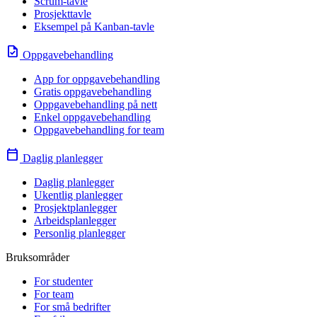
Scrum-tavle
Prosjekttavle
Eksempel på Kanban-tavle
task
Oppgavebehandling
App for oppgavebehandling
Gratis oppgavebehandling
Oppgavebehandling på nett
Enkel oppgavebehandling
Oppgavebehandling for team
calendar_today
Daglig planlegger
Daglig planlegger
Ukentlig planlegger
Prosjektplanlegger
Arbeidsplanlegger
Personlig planlegger
Bruksområder
For studenter
For team
For små bedrifter