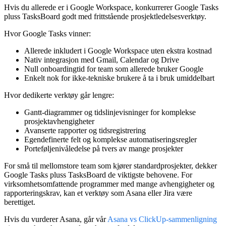
Hvis du allerede er i Google Workspace, konkurrerer Google Tasks
pluss TasksBoard godt med frittstående prosjektledelsesverktøy.
Hvor Google Tasks vinner:
Allerede inkludert i Google Workspace uten ekstra kostnad
Nativ integrasjon med Gmail, Calendar og Drive
Null onboardingtid for team som allerede bruker Google
Enkelt nok for ikke-tekniske brukere å ta i bruk umiddelbart
Hvor dedikerte verktøy går lengre:
Gantt-diagrammer og tidslinjevisninger for komplekse
prosjektavhengigheter
Avanserte rapporter og tidsregistrering
Egendefinerte felt og komplekse automatiseringsregler
Porteføljenivåledelse på tvers av mange prosjekter
For små til mellomstore team som kjører standardprosjekter, dekker
Google Tasks pluss TasksBoard de viktigste behovene. For
virksomhetsomfattende programmer med mange avhengigheter og
rapporteringskrav, kan et verktøy som Asana eller Jira være
berettiget.
Hvis du vurderer Asana, går vår
Asana vs ClickUp-sammenligning