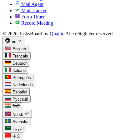
Mail Agent
Mail Tracker
Form Timer
Record Meeting
© 2026 TasksBoard by
Qualtir
. Alle rettigheter reservert.
language
expand_more
no
English
Français
Deutsch
Italiano
Português
Nederlands
Español
Русский
हिन्दी
check
Norsk
Svenska
العربية
中文