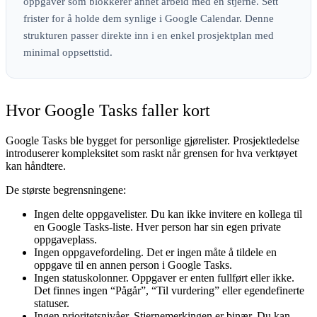
oppgaver som blokkerer annet arbeid med en stjerne. Sett
frister for å holde dem synlige i Google Calendar. Denne
strukturen passer direkte inn i en enkel prosjektplan med
minimal oppsettstid.
Hvor Google Tasks faller kort
Google Tasks ble bygget for personlige gjørelister. Prosjektledelse
introduserer kompleksitet som raskt når grensen for hva verktøyet
kan håndtere.
De største begrensningene:
Ingen delte oppgavelister.
Du kan ikke invitere en kollega til
en Google Tasks-liste. Hver person har sin egen private
oppgaveplass.
Ingen oppgavefordeling.
Det er ingen måte å tildele en
oppgave til en annen person i Google Tasks.
Ingen statuskolonner.
Oppgaver er enten fullført eller ikke.
Det finnes ingen “Pågår”, “Til vurdering” eller egendefinerte
statuser.
Ingen prioritetsnivåer.
Stjernemerkingen er binær. Du kan