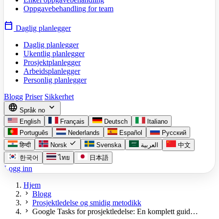
Oppgavebehandling for team
calendar_today
Daglig planlegger
Daglig planlegger
Ukentlig planlegger
Prosjektplanlegger
Arbeidsplanlegger
Personlig planlegger
Blogg
Priser
Sikkerhet
language
expand_more
Språk
no
English
Français
Deutsch
Italiano
Português
Nederlands
Español
Русский
check
हिन्दी
Norsk
Svenska
العربية
中文
한국어
ไทย
日本語
Logg inn
Hjem
chevron_right
Blogg
chevron_right
Prosjektledelse og smidig metodikk
chevron_right
Google Tasks for prosjektledelse: En komplett guid…