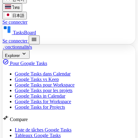
ไทย
日本語
Se connecter
TasksBoard
menu
Se connecter
Fonctionnalités
expand_more
Explorer
task_alt
Pour Google Tasks
Google Tasks dans Calendar
Google Tasks vs Keep
Google Tasks pour Workspace
Google Tasks pour les projets
Google Tasks in Calendar
Google Tasks for Workspace
Google Tasks for Projects
compare_arrows
Compare
Liste de tâches Google Tasks
Tableaux Google Tasks