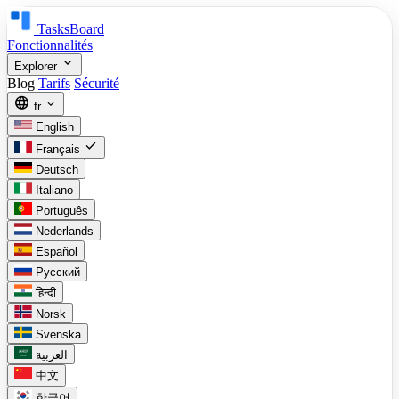
TasksBoard
Fonctionnalités
expand_more
Explorer
Blog
Tarifs
Sécurité
language
expand_more
fr
English
check
Français
Deutsch
Italiano
Português
Nederlands
Español
Русский
हिन्दी
Norsk
Svenska
العربية
中文
한국어