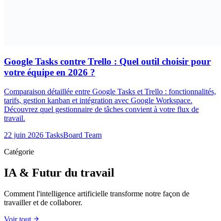
Google Tasks contre Trello : Quel outil choisir pour
votre équipe en 2026 ?
Comparaison détaillée entre Google Tasks et Trello : fonctionnalités,
tarifs, gestion kanban et intégration avec Google Workspace.
Découvrez quel gestionnaire de tâches convient à votre flux de
travail.
22 juin 2026
TasksBoard Team
Catégorie
IA & Futur du travail
Comment l'intelligence artificielle transforme notre façon de
travailler et de collaborer.
arrow_forward
Voir tout