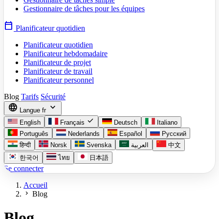
Gestionnaire de tâches pour les équipes
calendar_today
Planificateur quotidien
Planificateur quotidien
Planificateur hebdomadaire
Planificateur de projet
Planificateur de travail
Planificateur personnel
Blog
Tarifs
Sécurité
language
expand_more
Langue
fr
check
English
Français
Deutsch
Italiano
Português
Nederlands
Español
Русский
हिन्दी
Norsk
Svenska
العربية
中文
한국어
ไทย
日本語
Se connecter
Accueil
chevron_right
Blog
Blog