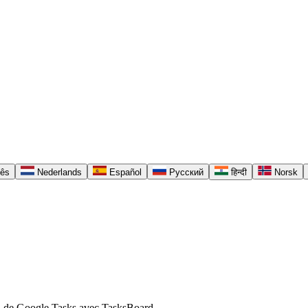
uês
Nederlands
Español
Русский
हिन्दी
Norsk
arti de Google Tasks avec TasksBoard.