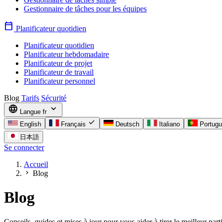
Gestionnaire de tâches pour les équipes
calendar_today
Planificateur quotidien
Planificateur quotidien
Planificateur hebdomadaire
Planificateur de projet
Planificateur de travail
Planificateur personnel
Blog
Tarifs
Sécurité
language
expand_more
Langue
fr
check
English
Français
Deutsch
Italiano
Portug
日本語
Se connecter
Accueil
chevron_right
Blog
Blog
Conseils, guides et mises à jour pour vous aider à tirer le meilleur p