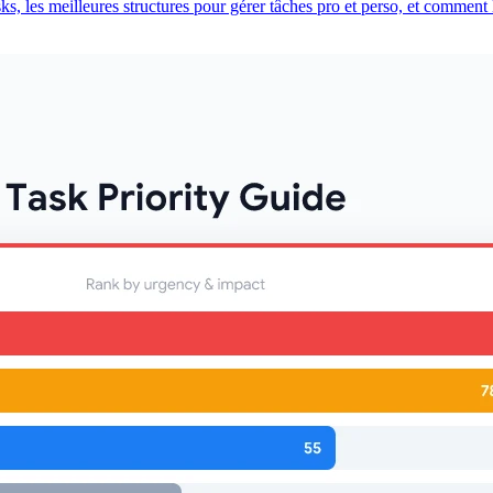
, les meilleures structures pour gérer tâches pro et perso, et comment 