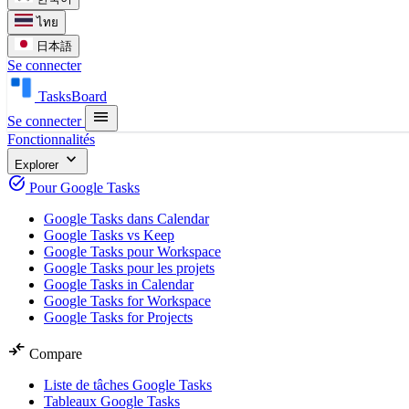
ไทย
日本語
Se connecter
TasksBoard
menu
Se connecter
Fonctionnalités
expand_more
Explorer
task_alt
Pour Google Tasks
Google Tasks dans Calendar
Google Tasks vs Keep
Google Tasks pour Workspace
Google Tasks pour les projets
Google Tasks in Calendar
Google Tasks for Workspace
Google Tasks for Projects
compare_arrows
Compare
Liste de tâches Google Tasks
Tableaux Google Tasks