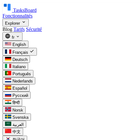
TasksBoard
Fonctionnalités
expand_more
Explorer
Blog
Tarifs
Sécurité
language
expand_more
fr
English
check
Français
Deutsch
Italiano
Português
Nederlands
Español
Русский
हिन्दी
Norsk
Svenska
العربية
中文
한국어