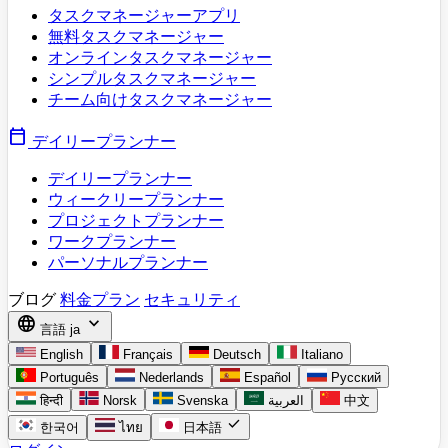
タスクマネージャーアプリ
無料タスクマネージャー
オンラインタスクマネージャー
シンプルタスクマネージャー
チーム向けタスクマネージャー
calendar_today
デイリープランナー
デイリープランナー
ウィークリープランナー
プロジェクトプランナー
ワークプランナー
パーソナルプランナー
ブログ
料金プラン
セキュリティ
language
expand_more
言語
ja
English
Français
Deutsch
Italiano
Português
Nederlands
Español
Русский
हिन्दी
Norsk
Svenska
العربية
中文
check
한국어
ไทย
日本語