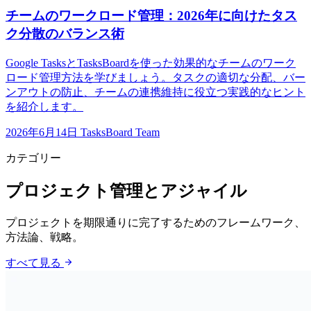
チームのワークロード管理：2026年に向けたタス
ク分散のバランス術
Google TasksとTasksBoardを使った効果的なチームのワーク
ロード管理方法を学びましょう。タスクの適切な分配、バー
ンアウトの防止、チームの連携維持に役立つ実践的なヒント
を紹介します。
2026年6月14日
TasksBoard Team
カテゴリー
プロジェクト管理とアジャイル
プロジェクトを期限通りに完了するためのフレームワーク、
方法論、戦略。
arrow_forward
すべて見る