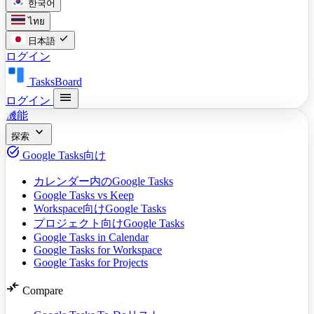
한국어
ไทย
check
日本語
ログイン
TasksBoard
menu
ログイン
機能
expand_more
探索
task_alt
Google Tasks向け
カレンダー内のGoogle Tasks
Google Tasks vs Keep
Workspace向けGoogle Tasks
プロジェクト向けGoogle Tasks
Google Tasks in Calendar
Google Tasks for Workspace
Google Tasks for Projects
compare_arrows
Compare