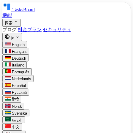
TasksBoard
機能
expand_more
探索
ブログ
料金プラン
セキュリティ
language
expand_more
ja
English
Français
Deutsch
Italiano
Português
Nederlands
Español
Русский
हिन्दी
Norsk
Svenska
العربية
中文