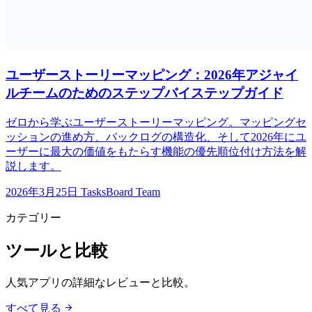
ユーザーストーリーマッピング：2026年アジャイ
ルチームのためのステップバイステップガイド
ゼロから学ぶユーザーストーリーマッピング。マッピングセ
ッションの進め方、バックログの構造化、そして2026年にユ
ーザーに最大の価値をもたらす機能の優先順位付け方法を解
説します。
2026年3月25日
TasksBoard Team
カテゴリー
ツールと比較
人気アプリの詳細なレビューと比較。
arrow_forward
すべて見る