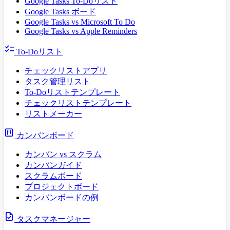
Google Tasks To-Doリスト
Google Tasks ボード
Google Tasks vs Microsoft To Do
Google Tasks vs Apple Reminders
checklist
To-Doリスト
チェックリストアプリ
タスク管理リスト
To-Doリストテンプレート
チェックリストテンプレート
リストメーカー
view_kanban
カンバンボード
カンバン vs スクラム
カンバンガイド
スクラムボード
プロジェクトボード
カンバンボードの例
task
タスクマネージャー