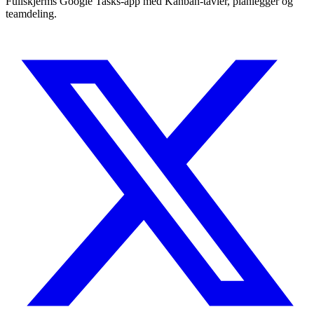
Fullskjerms Google Tasks-app med Kanban-tavler, planlegger og
teamdeling.