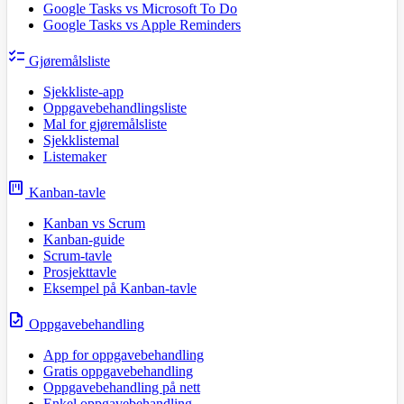
Google Tasks vs Microsoft To Do
Google Tasks vs Apple Reminders
checklist
Gjøremålsliste
Sjekkliste-app
Oppgavebehandlingsliste
Mal for gjøremålsliste
Sjekklistemal
Listemaker
view_kanban
Kanban-tavle
Kanban vs Scrum
Kanban-guide
Scrum-tavle
Prosjekttavle
Eksempel på Kanban-tavle
task
Oppgavebehandling
App for oppgavebehandling
Gratis oppgavebehandling
Oppgavebehandling på nett
Enkel oppgavebehandling