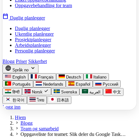
Oppgavebehandling for team
calendar_today
Daglig planlegger
Daglig planlegger
Ukentlig planlegger
Prosjektplanlegger
Arbeidsplanlegger
Personlig planlegger
Blogg
Priser
Sikkerhet
language
expand_more
Språk
no
English
Français
Deutsch
Italiano
Português
Nederlands
Español
Русский
check
हिन्दी
Norsk
Svenska
العربية
中文
한국어
ไทย
日本語
Logg inn
Hjem
chevron_right
Blogg
chevron_right
Team og samarbeid
chevron_right
Oppgaveliste for teamet: Slik deler du Google Task…