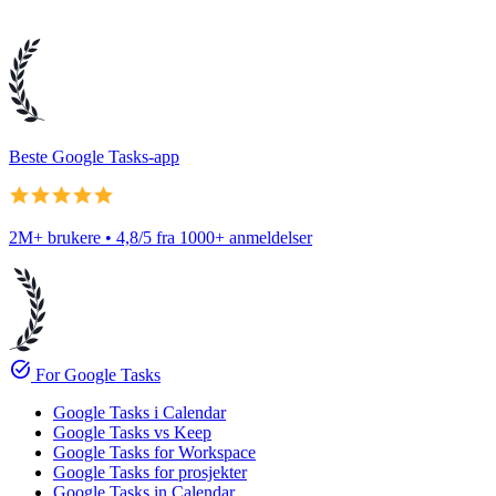
Beste Google Tasks-app
2M+ brukere • 4,8/5 fra 1000+ anmeldelser
task_alt
For Google Tasks
Google Tasks i Calendar
Google Tasks vs Keep
Google Tasks for Workspace
Google Tasks for prosjekter
Google Tasks in Calendar