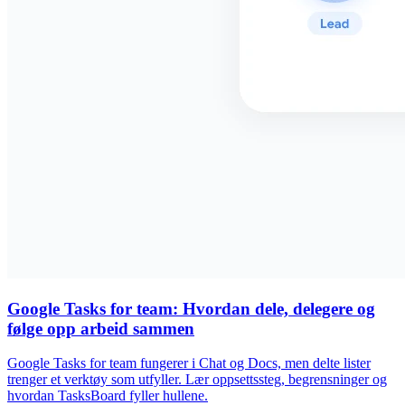
Google Tasks for team: Hvordan dele, delegere og
følge opp arbeid sammen
Google Tasks for team fungerer i Chat og Docs, men delte lister
trenger et verktøy som utfyller. Lær oppsettssteg, begrensninger og
hvordan TasksBoard fyller hullene.