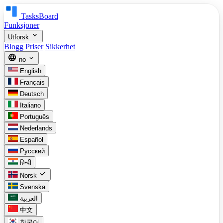
TasksBoard
Funksjoner
expand_more
Utforsk
Blogg
Priser
Sikkerhet
language
expand_more
no
English
Français
Deutsch
Italiano
Português
Nederlands
Español
Русский
हिन्दी
check
Norsk
Svenska
العربية
中文
한국어