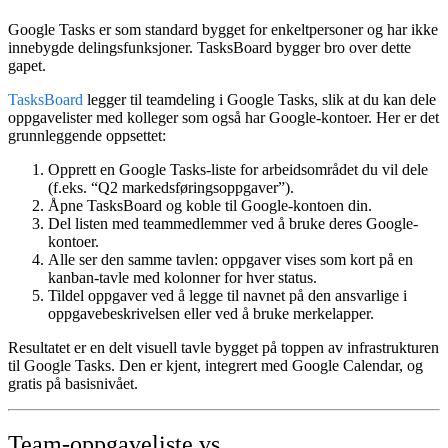
Google Tasks er som standard bygget for enkeltpersoner og har ikke
innebygde delingsfunksjoner. TasksBoard bygger bro over dette
gapet.
TasksBoard
legger til teamdeling i Google Tasks, slik at du kan dele
oppgavelister med kolleger som også har Google-kontoer. Her er det
grunnleggende oppsettet:
Opprett en Google Tasks-liste
for arbeidsområdet du vil dele
(f.eks. “Q2 markedsføringsoppgaver”).
Åpne TasksBoard
og koble til Google-kontoen din.
Del listen
med teammedlemmer ved å bruke deres Google-
kontoer.
Alle ser den samme tavlen
: oppgaver vises som kort på en
kanban-tavle med kolonner for hver status.
Tildel oppgaver
ved å legge til navnet på den ansvarlige i
oppgavebeskrivelsen eller ved å bruke merkelapper.
Resultatet er en delt visuell tavle bygget på toppen av infrastrukturen
til Google Tasks. Den er kjent, integrert med Google Calendar, og
gratis på basisnivået.
Team-oppgaveliste vs.