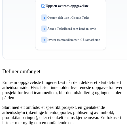
Oppsett av team-oppgaveliste
Opprett delt liste i Google Tasks
1
Åpne i TasksBoard som kanban-tavle
2
Inviter teammedlemmer til å samarbeide
3
Definer omfanget
En team-oppgaveliste fungerer best når den dekker et klart definert
arbeidsområde. Hvis listen inneholder hver eneste oppgave fra hvert
prosjekt for hvert teammedlem, blir den uhåndterlig og ingen stoler
på den.
Start med ett område: et spesifikt prosjekt, en gjentakende
arbeidsstrøm (ukentlige klientrapporter, publisering av innhold,
produktlanseringer), eller et enkelt teams kjerneansvar. En fokusert
liste er mer nyttig enn en omfattende en.