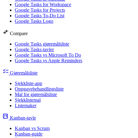
Google Tasks for Workspace
Google Tasks for Projects
Google Tasks To-Do List
Google Tasks Logo
compare_arrows
Compare
Google Tasks gjøremålsliste
Google Tasks-tavler
Google Tasks vs Microsoft To Do
Google Tasks vs Apple Reminders
checklist
Gjøremålsliste
Sjekkliste-app
Oppgavebehandlingsliste
Mal for gjøremålsliste
Sjekklistemal
Listemaker
view_kanban
Kanban-tavle
Kanban vs Scrum
Kanban-guide