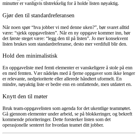
minutter er vanligvis tilstrekkelig for å holde listen nøyaktig.
Gjør den til standardreferansen
Når noen spør “hva jobber vi med denne uken?”, bør svaret alltid
være: “sjekk oppgavelisten”. Når en ny oppgave kommer inn, bør
det første steget være: “legg den til på listen”. Jo mer konsekvent
listen brukes som standardreferanse, desto mer verdifull blir den.
Hold den minimalistisk
En oppgaveliste med femti elementer er vanskeligere å stole på enn
en med femten. Vær nådeløs med å fjerne oppgaver som ikke lenger
er relevante, nedprioriterte eller allerede håndtert uformelt. En
mindre, nøyaktig liste er bedre enn en omfattende, men utdatert en.
Knytt den til møter
Bruk team-oppgavelisten som agenda for det ukentlige teammøtet.
Gå gjennom elementer under arbeid, se på blokkeringer, og bekreft
kommende prioriteringer. Dette forsterker listen som det
operasjonelle senteret for hvordan teamet ditt jobber.