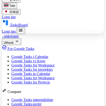
ไทย
日本語
Logg inn
TasksBoard
menu
Logg inn
Funksjoner
expand_more
Utforsk
task_alt
For Google Tasks
Google Tasks i Calendar
Google Tasks vs Keep
Google Tasks for Workspace
Google Tasks for prosjekter
Google Tasks in Calendar
Google Tasks for Workspace
Google Tasks for Projects
compare_arrows
Compare
Google Tasks gjøremålsliste
Google Tasks-tavler