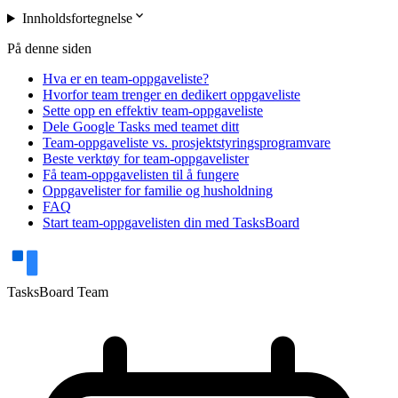
expand_more
Innholdsfortegnelse
På denne siden
Hva er en team-oppgaveliste?
Hvorfor team trenger en dedikert oppgaveliste
Sette opp en effektiv team-oppgaveliste
Dele Google Tasks med teamet ditt
Team-oppgaveliste vs. prosjektstyringsprogramvare
Beste verktøy for team-oppgavelister
Få team-oppgavelisten til å fungere
Oppgavelister for familie og husholdning
FAQ
Start team-oppgavelisten din med TasksBoard
TasksBoard Team