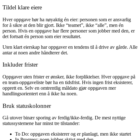
Tildel klare eiere
Hver oppgave bør ha nøyaktig én eier: personen som er ansvarlig
for å sikre at den blir gjort. Ikke “teamet”, ikke “alle”, men én
person. Hvis en oppgave har flere personer som jobber med den, er
det fortsatt én person som eier resultatet.
Uten klart eierskap har oppgaver en tendens til å drive av gårde. Alle
antar at noen andre håndterer det.
Inkluder frister
Oppgaver uten frister er ønsker, ikke forpliktelser. Hver oppgave på
en team-oppgaveliste bør ha en tidsfrist. Hvis ingen frist eksisterer,
opprett en. Selv en omtrentlig måldato gjør oppgaven mer
handlingsorientert enn å ikke ha noen.
Bruk statuskolonner
Gå utover binær sporing av ferdig/ikke-ferdig. De mest nyttige
statussystemene har minst tre tilstander:
To Do
: oppgaven eksisterer og er planlagt, men ikke startet
In Progress
: noen jobber aktivt med den