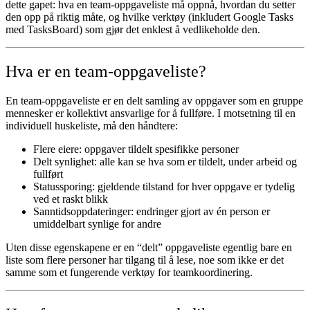
dette gapet: hva en team-oppgaveliste må oppnå, hvordan du setter
den opp på riktig måte, og hvilke verktøy (inkludert Google Tasks
med TasksBoard) som gjør det enklest å vedlikeholde den.
Hva er en team-oppgaveliste?
En team-oppgaveliste er en delt samling av oppgaver som en gruppe
mennesker er kollektivt ansvarlige for å fullføre. I motsetning til en
individuell huskeliste, må den håndtere:
Flere eiere
: oppgaver tildelt spesifikke personer
Delt synlighet
: alle kan se hva som er tildelt, under arbeid og
fullført
Statussporing
: gjeldende tilstand for hver oppgave er tydelig
ved et raskt blikk
Sanntidsoppdateringer
: endringer gjort av én person er
umiddelbart synlige for andre
Uten disse egenskapene er en “delt” oppgaveliste egentlig bare en
liste som flere personer har tilgang til å lese, noe som ikke er det
samme som et fungerende verktøy for teamkoordinering.