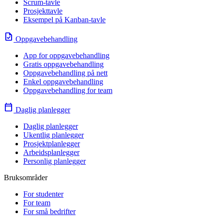
Scrum-tavle
Prosjekttavle
Eksempel på Kanban-tavle
task
Oppgavebehandling
App for oppgavebehandling
Gratis oppgavebehandling
Oppgavebehandling på nett
Enkel oppgavebehandling
Oppgavebehandling for team
calendar_today
Daglig planlegger
Daglig planlegger
Ukentlig planlegger
Prosjektplanlegger
Arbeidsplanlegger
Personlig planlegger
Bruksområder
For studenter
For team
For små bedrifter