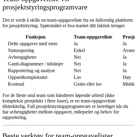
prosjektstyringsprogramvare
Det er verdt å skille en team-oppgaveliste fra en fullverdig plattform
for prosjektstyring. Spørsmålet er hva teamet ditt faktisk trenger.
Funksjon
Team-oppgaveliste
Prosje
Delte oppgaver med eiere
Ja
Ja
Statussporing
Enkel
Avanse
Avhengigheter
Nei
Ja
Gantt-diagrammer / tidslinjer
Nei
Ja
Rapportering og analyse
Nei
Ja
Oppsettkompleksitet
Lav
Høy
Kostnad
Gratis eller lav
Middels
For de fleste små team som håndterer løpende arbeid (ikke
komplekse prosjekter i flere faser), er en team-oppgaveliste
tilstrekkelig. Full prosjektstyringsprogramvare er berettiget når du
har avhengigheter mellom oppgaver, milepæler og behov for
rapportering.
Beste verktøy for team-oppgavelister