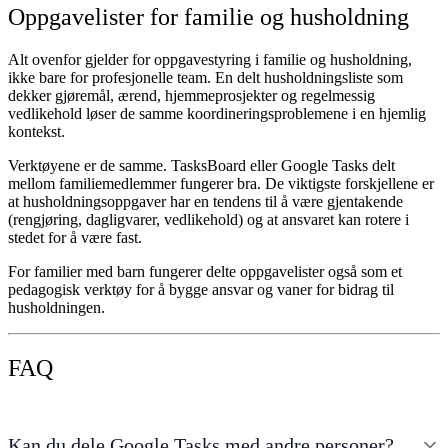
Oppgavelister for familie og husholdning
Alt ovenfor gjelder for oppgavestyring i familie og husholdning,
ikke bare for profesjonelle team. En delt husholdningsliste som
dekker gjøremål, ærend, hjemmeprosjekter og regelmessig
vedlikehold løser de samme koordineringsproblemene i en hjemlig
kontekst.
Verktøyene er de samme. TasksBoard eller Google Tasks delt
mellom familiemedlemmer fungerer bra. De viktigste forskjellene er
at husholdningsoppgaver har en tendens til å være gjentakende
(rengjøring, dagligvarer, vedlikehold) og at ansvaret kan rotere i
stedet for å være fast.
For familier med barn fungerer delte oppgavelister også som et
pedagogisk verktøy for å bygge ansvar og vaner for bidrag til
husholdningen.
FAQ
Kan du dele Google Tasks med andre personer?