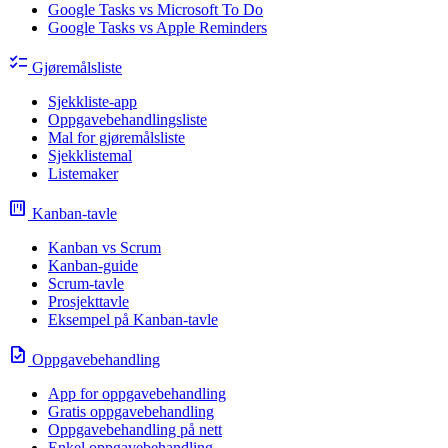
Google Tasks vs Microsoft To Do
Google Tasks vs Apple Reminders
checklist
Gjøremålsliste
Sjekkliste-app
Oppgavebehandlingsliste
Mal for gjøremålsliste
Sjekklistemal
Listemaker
view_kanban
Kanban-tavle
Kanban vs Scrum
Kanban-guide
Scrum-tavle
Prosjekttavle
Eksempel på Kanban-tavle
task
Oppgavebehandling
App for oppgavebehandling
Gratis oppgavebehandling
Oppgavebehandling på nett
Enkel oppgavebehandling