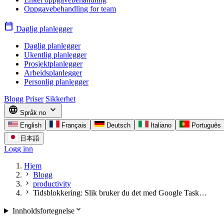
Oppgavebehandling for team
calendar_today
Daglig planlegger
Daglig planlegger
Ukentlig planlegger
Prosjektplanlegger
Arbeidsplanlegger
Personlig planlegger
Blogg
Priser
Sikkerhet
language
expand_more
Språk
no
English
Français
Deutsch
Italiano
Português
日本語
Logg inn
Hjem
chevron_right
Blogg
chevron_right
productivity
chevron_right
Tidsblokkering: Slik bruker du det med Google Task…
expand_more
Innholdsfortegnelse