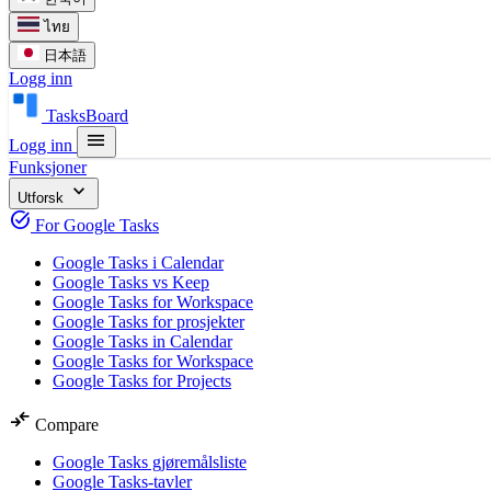
ไทย
日本語
Logg inn
TasksBoard
menu
Logg inn
Funksjoner
expand_more
Utforsk
task_alt
For Google Tasks
Google Tasks i Calendar
Google Tasks vs Keep
Google Tasks for Workspace
Google Tasks for prosjekter
Google Tasks in Calendar
Google Tasks for Workspace
Google Tasks for Projects
compare_arrows
Compare
Google Tasks gjøremålsliste
Google Tasks-tavler