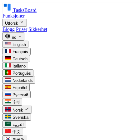
TasksBoard
Funksjoner
expand_more
Utforsk
Blogg
Priser
Sikkerhet
language
expand_more
no
English
Français
Deutsch
Italiano
Português
Nederlands
Español
Русский
हिन्दी
check
Norsk
Svenska
العربية
中文
한국어