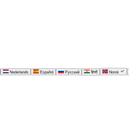
check
Nederlands
Español
Русский
हिन्दी
Norsk