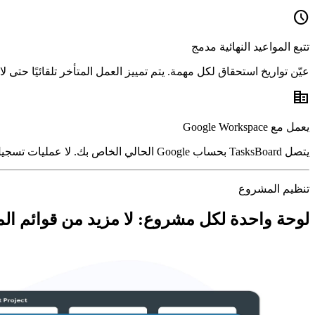
schedule
تتبع المواعيد النهائية مدمج
عيّن تواريخ استحقاق لكل مهمة. يتم تمييز العمل المتأخر تلقائيًا حتى 
corporate_fare
يعمل مع Google Workspace
يتصل TasksBoard بحساب Google الحالي الخاص بك. لا عمليات تسجيل دخول جديدة، ولا اشتراك منفصل, مهام عملك تعيش في Google Tasks حيث تنتمي.
تنظيم المشروع
لوحة واحدة لكل مشروع: لا مزيد من قوائم المه