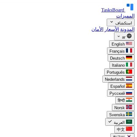
TasksBoard
المميزات
expand_more
استكشاف
المدونة
الأسعار
الأمان
language
expand_more
ar
English
Français
Deutsch
Italiano
Português
Nederlands
Español
Русский
हिन्दी
Norsk
Svenska
check
العربية
中文