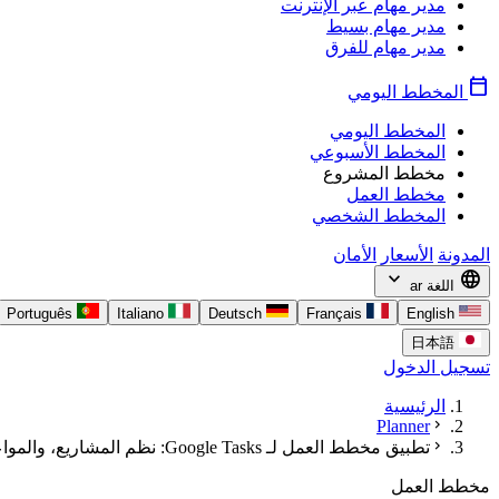
مدير مهام عبر الإنترنت
مدير مهام بسيط
مدير مهام للفرق
calendar_today
المخطط اليومي
المخطط اليومي
المخطط الأسبوعي
مخطط المشروع
مخطط العمل
المخطط الشخصي
المدونة
الأسعار
الأمان
expand_more
language
اللغة
ar
Português
Italiano
Deutsch
Français
English
日本語
تسجيل الدخول
الرئيسية
chevron_right
Planner
chevron_right
تطبيق مخطط العمل لـ Google Tasks: نظم المشاريع، والمواعيد النهائية، ومهام الفريق
مخطط العمل