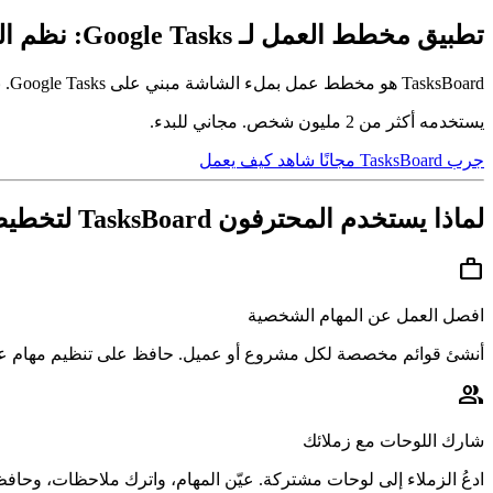
تطبيق مخطط العمل لـ Google Tasks: نظم المشاريع، والمواعيد النهائية، ومهام الفريق
TasksBoard هو مخطط عمل بملء الشاشة مبني على Google Tasks. نظم المهام حسب المشروع، وشارك اللوحات مع فريقك، واعرف دائمًا ما هو مستحق بعد ذلك.
يستخدمه أكثر من 2 مليون شخص. مجاني للبدء.
جرب TasksBoard مجانًا
شاهد كيف يعمل
لماذا يستخدم المحترفون TasksBoard لتخطيط العمل
work
افصل العمل عن المهام الشخصية
أنشئ قوائم مخصصة لكل مشروع أو عميل. حافظ على تنظيم مهام عم
group
شارك اللوحات مع زملائك
ادعُ الزملاء إلى لوحات مشتركة. عيّن المهام، واترك ملاحظات، وحافظ