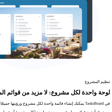
تنظيم المشروع
لوحة واحدة لكل مشروع: لا مزيد من قوائم المه
في TasksBoard يمكنك إنشاء قائمة واحدة لكل مشروع ورؤيتها جميعًا جنبًا إلى جنب على لوحة Kanban واحدة. التبديل بين المشاريع فوري.