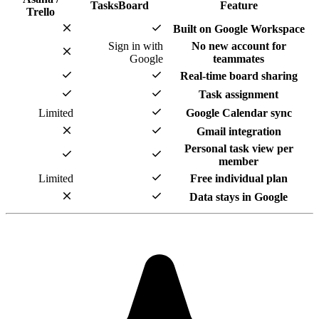
TasksBoard
Trello
close
check
Built 
Sign in with
No
close
Google
check
check
Real
check
check
T
check
Limited
Goo
close
check
G
Pers
check
check
check
Limited
Fre
close
check
Dat