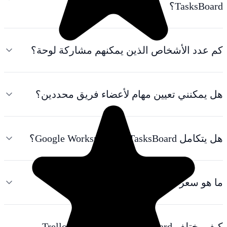
ذين يمكنهم مشاركة لوحة؟
هام لأعضاء فريق محددين؟
كيف يختلف TasksBoard عن Asana أو Trello