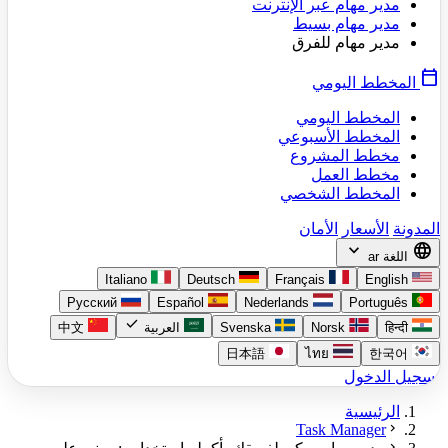
نترنت
ي
Italiano
Deutsch
Fr
Русский
Español
Nederl
check
Svenska
العربية
中文
日本語