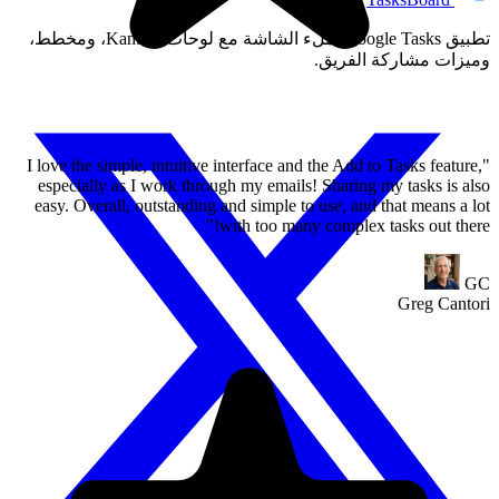
تطبيق Google Tasks بملء الشاشة مع لوحات Kanban، ومخطط،