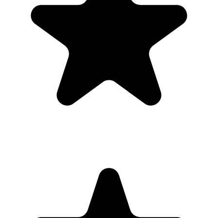
"Always have 101 things to do and thi
prioritize like no other app can. It syncs to
when I add dates to tasks, they automa
Google Calendar, which is immensely conve
daily, weekly, and monthly overview
clearly see how much I was able to accomp
Excited to see how 