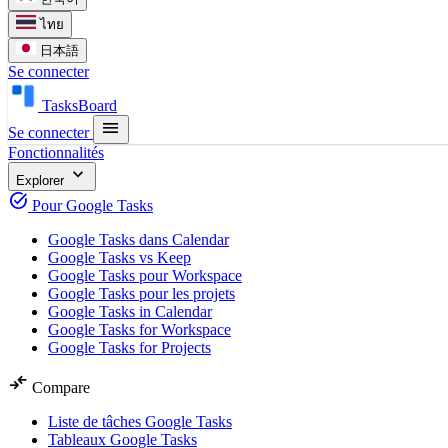
ไทย
日本語
Se connecter
TasksBoard
menu
Se connecter
Fonctionnalités
expand_more
Explorer
task_alt
Pour Google Tasks
Google Tasks dans Calendar
Google Tasks vs Keep
Google Tasks pour Workspace
Google Tasks pour les projets
Google Tasks in Calendar
Google Tasks for Workspace
Google Tasks for Projects
compare_arrows
Compare
Liste de tâches Google Tasks
Tableaux Google Tasks