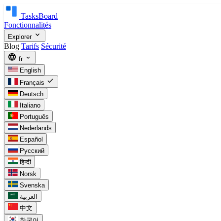
TasksBoard
Fonctionnalités
expand_more
Explorer
Blog
Tarifs
Sécurité
language
expand_more
fr
English
check
Français
Deutsch
Italiano
Português
Nederlands
Español
Русский
हिन्दी
Norsk
Svenska
العربية
中文
한국어