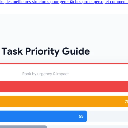
, les meilleures structures pour gérer tâches pro et perso, et comment 