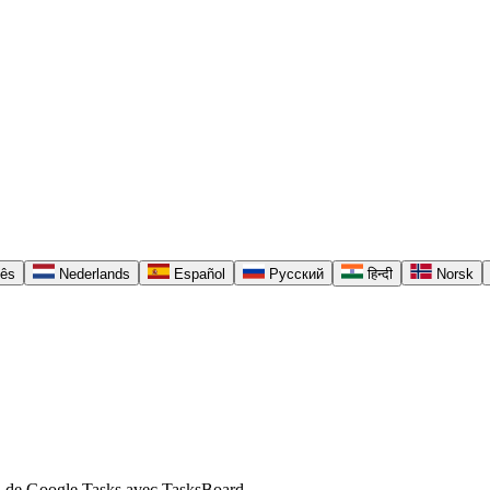
uês
Nederlands
Español
Русский
हिन्दी
Norsk
arti de Google Tasks avec TasksBoard.