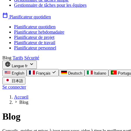
Gestionnaire de tâches pour les équipes
calendar_today
Planificateur quotidien
Planificateur quotidien
Planificateur hebdomadaire
Planificateur de projet
Planificateur de travail
Planificateur personnel
Blog
Tarifs
Sécurité
language
expand_more
Langue
fr
check
English
Français
Deutsch
Italiano
Portug
日本語
Se connecter
Accueil
chevron_right
Blog
Blog
Conseils, guides et mises à jour pour vous aider à tirer le meilleur p