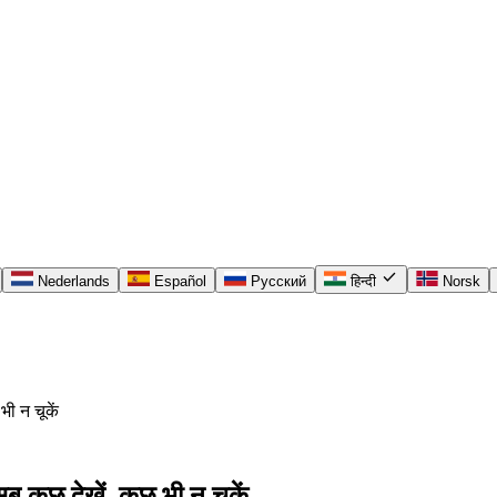
check
Nederlands
Español
Русский
हिन्दी
Norsk
भी न चूकें
 कुछ देखें, कुछ भी न चूकें