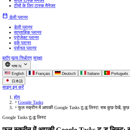
सरल टास्क मैनेजर
टीमों के लिए टास्क मैनेजर
calendar_today
डेली प्लानर
डेली प्लानर
साप्ताहिक प्लानर
प्रोजेक्ट प्लानर
वर्क प्लानर
पर्सनल प्लानर
ब्लॉग
मूल्य निर्धारण
सुरक्षा
language
expand_more
भाषा
hi
English
Français
Deutsch
Italiano
Português
日本語
साइन इन करें
होम
chevron_right
Google Tasks
chevron_right
फुल स्क्रीन में आपकी Google Tasks टू-डू लिस्ट: सब कुछ देखें, कुछ 
Google Tasks टू-डू लिस्ट
फुल स्क्रीन में आपकी Google Tasks टू-डू लिस्ट: सब