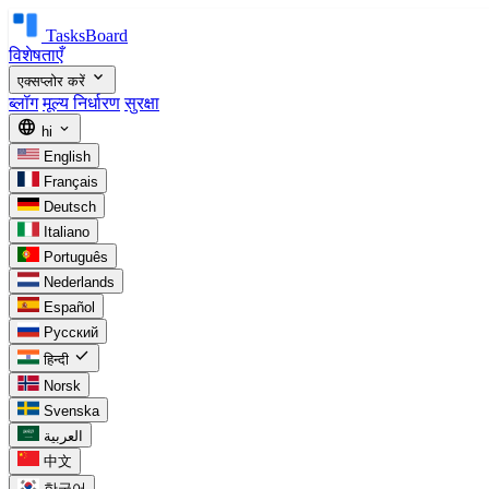
TasksBoard
विशेषताएँ
expand_more
एक्सप्लोर करें
ब्लॉग
मूल्य निर्धारण
सुरक्षा
language
expand_more
hi
English
Français
Deutsch
Italiano
Português
Nederlands
Español
Русский
check
हिन्दी
Norsk
Svenska
العربية
中文
한국어