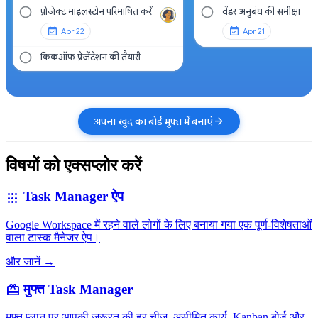
प्रोजेक्ट माइलस्टोन परिभाषित करें
वेंडर अनुबंध की समीक्षा
Apr 22
Apr 21
किकऑफ प्रेजेंटेशन की तैयारी
arrow_forward
अपना खुद का बोर्ड मुफ्त में बनाएं
विषयों को एक्सप्लोर करें
Task Manager ऐप
apps
Google Workspace में रहने वाले लोगों के लिए बनाया गया एक पूर्ण-विशेषताओं
वाला टास्क मैनेजर ऐप।
और जानें →
मुफ्त Task Manager
card_giftcard
मुफ्त प्लान पर आपकी ज़रूरत की हर चीज़, असीमित कार्य, Kanban बोर्ड और