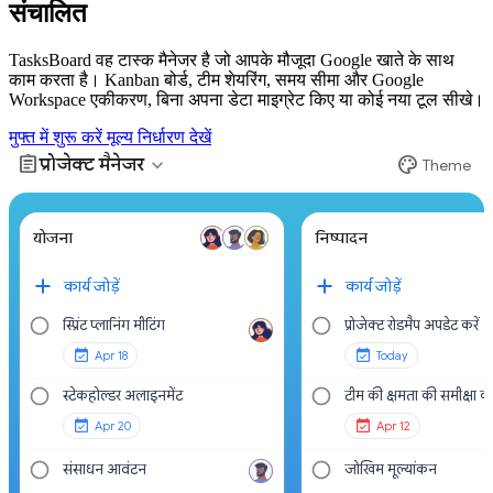
संचालित
TasksBoard वह टास्क मैनेजर है जो आपके मौजूदा Google खाते के साथ
काम करता है। Kanban बोर्ड, टीम शेयरिंग, समय सीमा और Google
Workspace एकीकरण, बिना अपना डेटा माइग्रेट किए या कोई नया टूल सीखे।
मुफ्त में शुरू करें
मूल्य निर्धारण देखें
assignment
palette
expand_more
प्रोजेक्ट मैनेजर
Theme
योजना
निष्पादन
कार्य जोड़ें
कार्य जोड़ें
स्प्रिंट प्लानिंग मीटिंग
प्रोजेक्ट रोडमैप अपडेट करें
Apr 18
Today
स्टेकहोल्डर अलाइनमेंट
टीम की क्षमता की समीक्षा करे
Apr 20
Apr 12
संसाधन आवंटन
जोखिम मूल्यांकन