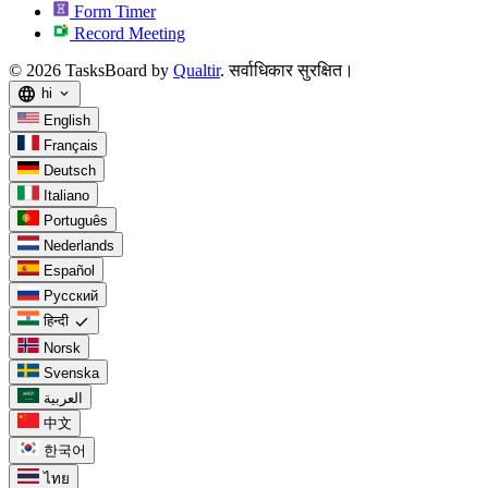
Form Timer
Record Meeting
© 2026 TasksBoard by
Qualtir
. सर्वाधिकार सुरक्षित।
language
hi
expand_more
English
Français
Deutsch
Italiano
Português
Nederlands
Español
Русский
check
हिन्दी
Norsk
Svenska
العربية
中文
한국어
ไทย