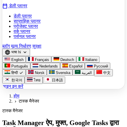
calendar_today
डेली प्लानर
डेली प्लानर
साप्ताहिक प्लानर
प्रोजेक्ट प्लानर
वर्क प्लानर
पर्सनल प्लानर
ब्लॉग
मूल्य निर्धारण
सुरक्षा
language
expand_more
भाषा
hi
English
Français
Deutsch
Italiano
Português
Nederlands
Español
Русский
check
हिन्दी
Norsk
Svenska
العربية
中文
한국어
ไทย
日本語
साइन इन करें
होम
टास्क मैनेजर
chevron_right
टास्क मैनेजर
Task Manager ऐप, मुफ्त, Google Tasks द्वारा