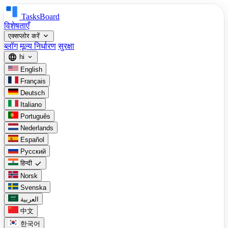
TasksBoard
विशेषताएँ
expand_more
एक्सप्लोर करें
ब्लॉग
मूल्य निर्धारण
सुरक्षा
language
hi
expand_more
English
Français
Deutsch
Italiano
Português
Nederlands
Español
Русский
check
हिन्दी
Norsk
Svenska
العربية
中文
한국어