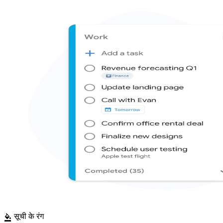
सूची के रंग
format_color_fill