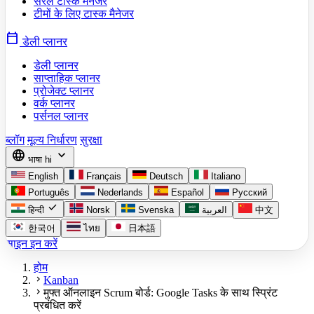
सरल टास्क मैनेजर
टीमों के लिए टास्क मैनेजर
calendar_today
डेली प्लानर
डेली प्लानर
साप्ताहिक प्लानर
प्रोजेक्ट प्लानर
वर्क प्लानर
पर्सनल प्लानर
ब्लॉग
मूल्य निर्धारण
सुरक्षा
language
expand_more
भाषा
hi
English
Français
Deutsch
Italiano
Português
Nederlands
Español
Русский
check
हिन्दी
Norsk
Svenska
العربية
中文
한국어
ไทย
日本語
साइन इन करें
होम
chevron_right
Kanban
chevron_right
मुफ्त ऑनलाइन Scrum बोर्ड: Google Tasks के साथ स्प्रिंट
प्रबंधित करें