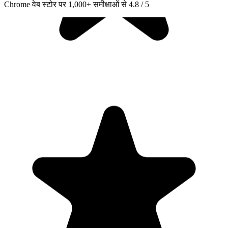
Chrome वेब स्टोर पर 1,000+ समीक्षाओं से 4.8 / 5
"Seriously, makes my tasks easier to share with the team, and the
free version is quite nice for our little office. Eventually, we will
expand, and this is definitely a great tool to do that! Syncs with my
Workspace and Calendar."
CC
Chase Cattrall