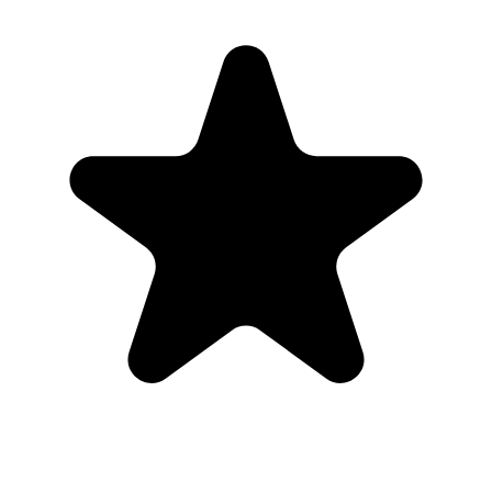
"Always have 101 things to do and this helps me organize and
prioritize like no other app can. It syncs to my phone and laptop, and
when I add dates to tasks, they automatically integrate into my
Google Calendar, which is immensely convenient. I can look at my
daily, weekly, and monthly overview in Google Calendar and
clearly see how much I was able to accomplish! Great tool indeed.
Excited to see how it will evolve over time."
PR
Parina Ramjee