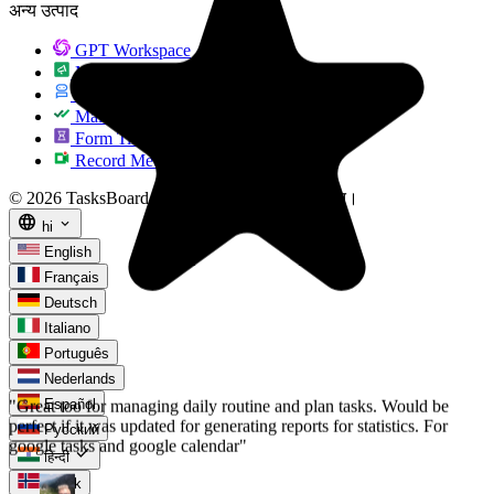
अन्य उत्पाद
GPT Workspace
Mail Merge
"Great too for managing daily routine and plan tasks. Would be
perfect if it was updated for generating reports for statistics. For
Mail Agent
google tasks and google calendar"
Mail Tracker
Form Timer
Record Meeting
NV
Nick Vlasov
© 2026 TasksBoard by
Qualtir
. सर्वाधिकार सुरक्षित।
language
expand_more
hi
English
Français
Deutsch
Italiano
Português
Nederlands
Español
Русский
check
हिन्दी
Norsk