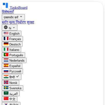
TasksBoard
विशेषताएँ
expand_more
एक्सप्लोर करें
ब्लॉग
मूल्य निर्धारण
सुरक्षा
language
expand_more
hi
English
Français
Deutsch
Italiano
Português
Nederlands
Español
Русский
check
हिन्दी
Norsk
Svenska
العربية
中文
한국어