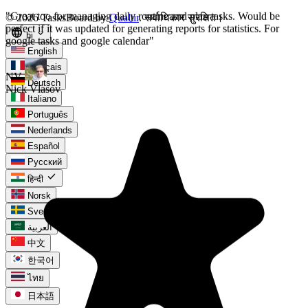
© 2026 TasksBoard by
Qualtir
. सर्वाधिकार सुरक्षित।
language
expand_more
hi
English
Français
Deutsch
Italiano
Português
Nederlands
Español
Русский
check
हिन्दी
Norsk
Svenska
العربية
中文
한국어
ไทย
日本語