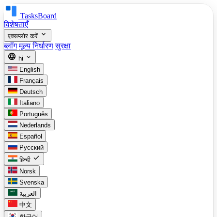
TasksBoard
विशेषताएँ
expand_more
एक्सप्लोर करें
ब्लॉग
मूल्य निर्धारण
सुरक्षा
language
expand_more
hi
English
Français
Deutsch
Italiano
Português
Nederlands
Español
Русский
check
हिन्दी
Norsk
Svenska
العربية
中文
한국어