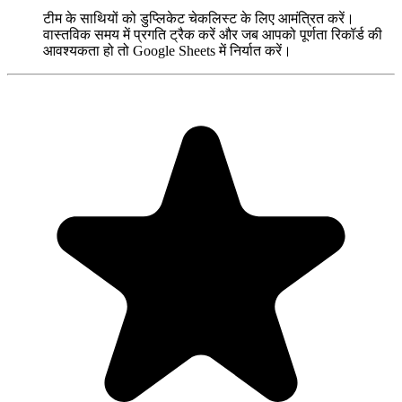
टीम के साथियों को डुप्लिकेट चेकलिस्ट के लिए आमंत्रित करें।
वास्तविक समय में प्रगति ट्रैक करें और जब आपको पूर्णता रिकॉर्ड की
आवश्यकता हो तो Google Sheets में निर्यात करें।
"Always have 101 things to do and this helps me organize and
prioritize like no other app can. It syncs to my phone and laptop, and
when I add dates to tasks, they automatically integrate into my
Google Calendar, which is immensely convenient. I can look at my
daily, weekly, and monthly overview in Google Calendar and
clearly see how much I was able to accomplish! Great tool indeed.
Excited to see how it will evolve over time."
PR
Parina Ramjee