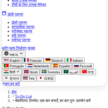
सरल टास्क मैनेजर
टीमों के लिए टास्क मैनेजर
calendar_today
डेली प्लानर
डेली प्लानर
साप्ताहिक प्लानर
प्रोजेक्ट प्लानर
वर्क प्लानर
पर्सनल प्लानर
ब्लॉग
मूल्य निर्धारण
सुरक्षा
language
expand_more
भाषा
hi
English
Français
Deutsch
Italiano
Português
Nederlands
Español
Русский
check
हिन्दी
Norsk
Svenska
العربية
中文
한국어
ไทย
日本語
साइन इन करें
होम
chevron_right
To-Do List
chevron_right
चेकलिस्ट टेम्प्लेट: एक बार बनाएँ, हर बार पुन: उपयोग करें