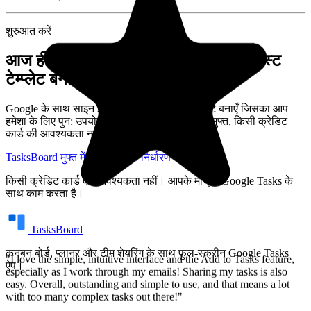
शुरुआत करें
"I love the simple, intuitive interface and the Add to Tasks feature,
especially as I work through my emails! Sharing my tasks is also
आज ही TasksBoard में अपना पहला चेकलिस्ट
easy. Overall, outstanding and simple to use, and that means a lot
टेम्प्लेट बनाएँ
with too many complex tasks out there!"
Google के साथ साइन इन करें और एक ऐसी चेकलिस्ट बनाएँ जिसका आप
GC
हमेशा के लिए पुन: उपयोग कर सकें। व्यक्तियों के लिए मुफ्त, किसी क्रेडिट
Greg Cantori
कार्ड की आवश्यकता नहीं।
TasksBoard मुफ्त में आज़माएं
मूल्य निर्धारण देखें
किसी क्रेडिट कार्ड की आवश्यकता नहीं। आपके मौजूदा Google Tasks के
साथ काम करता है।
TasksBoard
कनबन बोर्ड, प्लानर और टीम शेयरिंग के साथ फुल-स्क्रीन Google Tasks
ऐप।