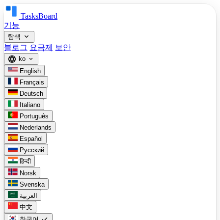
TasksBoard
기능
expand_more
탐색
블로그
요금제
보안
language
ko
expand_more
English
Français
Deutsch
Italiano
Português
Nederlands
Español
Русский
हिन्दी
Norsk
Svenska
العربية
中文
check
한국어