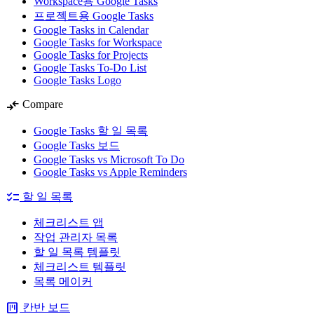
Workspace용 Google Tasks
프로젝트용 Google Tasks
Google Tasks in Calendar
Google Tasks for Workspace
Google Tasks for Projects
Google Tasks To-Do List
Google Tasks Logo
compare_arrows
Compare
Google Tasks 할 일 목록
Google Tasks 보드
Google Tasks vs Microsoft To Do
Google Tasks vs Apple Reminders
checklist
할 일 목록
체크리스트 앱
작업 관리자 목록
할 일 목록 템플릿
체크리스트 템플릿
목록 메이커
view_kanban
칸반 보드