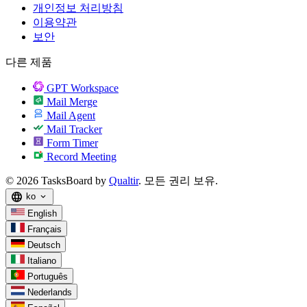
개인정보 처리방침
이용약관
보안
다른 제품
GPT Workspace
Mail Merge
Mail Agent
Mail Tracker
Form Timer
Record Meeting
© 2026 TasksBoard by
Qualtir
. 모든 권리 보유.
language
ko
expand_more
English
Français
Deutsch
Italiano
Português
Nederlands