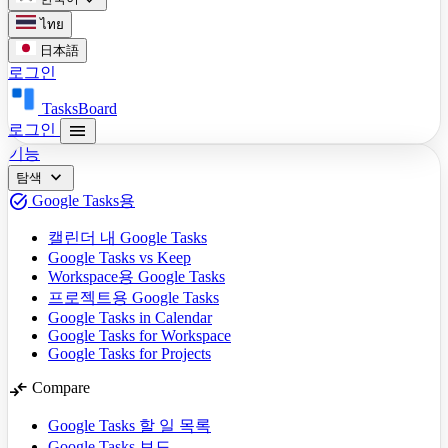
ไทย
日本語
로그인
TasksBoard
menu
로그인
기능
expand_more
탐색
task_alt
Google Tasks용
캘린더 내 Google Tasks
Google Tasks vs Keep
Workspace용 Google Tasks
프로젝트용 Google Tasks
Google Tasks in Calendar
Google Tasks for Workspace
Google Tasks for Projects
compare_arrows
Compare
Google Tasks 할 일 목록
Google Tasks 보드