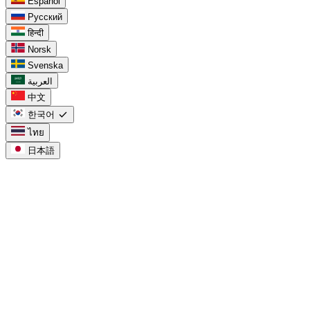
Español
Русский
हिन्दी
Norsk
Svenska
العربية
中文
check
한국어
ไทย
日本語
task_alt
Google Tasks용
캘린더 내 Google Tasks
chevron_right
Google Tasks vs Keep
chevron_right
Workspace용 Google Tasks
chevron_right
프로젝트용 Google Tasks
chevron_right
Google Tasks in Calendar
chevron_right
Google Tasks for Workspace
chevron_right
Google Tasks for Projects
chevron_right
compare_arrows
Compare