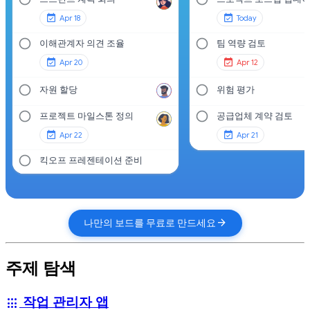
Apr 18
Today
이해관계자 의견 조율
팀 역량 검토
Apr 20
Apr 12
자원 할당
위험 평가
프로젝트 마일스톤 정의
공급업체 계약 검토
Apr 22
Apr 21
킥오프 프레젠테이션 준비
arrow_forward
나만의 보드를 무료로 만드세요
주제 탐색
작업 관리자 앱
apps