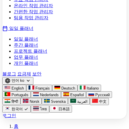
온라인 작업 관리자
간편한 작업 관리자
팀용 작업 관리자
calendar_today
일일 플래너
일일 플래너
주간 플래너
프로젝트 플래너
업무 플래너
개인 플래너
블로그
요금제
보안
language
expand_more
언어
ko
English
Français
Deutsch
Italiano
Português
Nederlands
Español
Русский
हिन्दी
Norsk
Svenska
العربية
中文
check
한국어
ไทย
日本語
로그인
홈