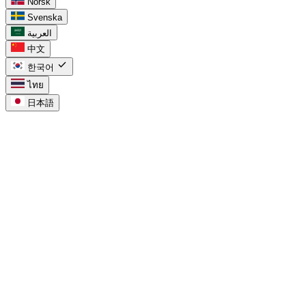
Norsk
Svenska
العربية
中文
check
한국어
ไทย
日本語
task_alt
Google Tasks용
chevron_right
캘린더 내 Google Tasks
chevron_right
Google Tasks vs Keep
chevron_right
Workspace용 Google Tasks
chevron_right
프로젝트용 Google Tasks
chevron_right
Google Tasks in Calendar
chevron_right
Google Tasks for Workspace
chevron_right
Google Tasks for Projects
compare_arrows
Compare
chevron_right
Google Tasks 할 일 목록
chevron_right
Google Tasks 보드