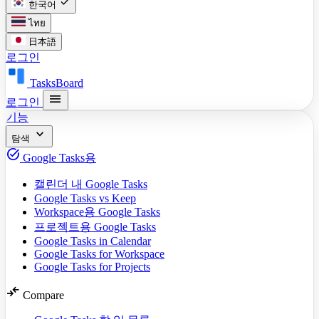
check
한국어
ไทย
日本語
로그인
TasksBoard
menu
로그인
기능
expand_more
탐색
task_alt
Google Tasks용
캘린더 내 Google Tasks
Google Tasks vs Keep
Workspace용 Google Tasks
프로젝트용 Google Tasks
Google Tasks in Calendar
Google Tasks for Workspace
Google Tasks for Projects
compare_arrows
Compare