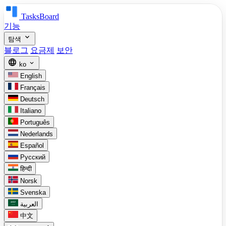
TasksBoard
기능
expand_more
탐색
블로그
요금제
보안
language
expand_more
ko
English
Français
Deutsch
Italiano
Português
Nederlands
Español
Русский
हिन्दी
Norsk
Svenska
العربية
中文