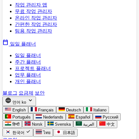
작업 관리자 앱
무료 작업 관리자
온라인 작업 관리자
간편한 작업 관리자
팀용 작업 관리자
calendar_today
일일 플래너
일일 플래너
주간 플래너
프로젝트 플래너
업무 플래너
개인 플래너
블로그
요금제
보안
language
expand_more
언어
ko
English
Français
Deutsch
Italiano
Português
Nederlands
Español
Русский
हिन्दी
Norsk
Svenska
العربية
中文
check
한국어
ไทย
日本語