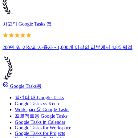
최고의 Google Tasks 앱
200만 명 이상의 사용자 • 1,000개 이상의 리뷰에서 4.8/5 평점
task_alt
Google Tasks용
캘린더 내 Google Tasks
Google Tasks vs Keep
Workspace용 Google Tasks
프로젝트용 Google Tasks
Google Tasks in Calendar
Google Tasks for Workspace
Google Tasks for Projects