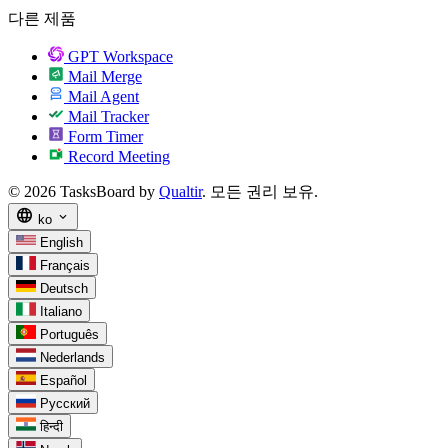
다른 제품
GPT Workspace
Mail Merge
Mail Agent
Mail Tracker
Form Timer
Record Meeting
© 2026 TasksBoard by
Qualtir
. 모든 권리 보유.
language
expand_more
ko
English
Français
Deutsch
Italiano
Português
Nederlands
Español
Русский
हिन्दी