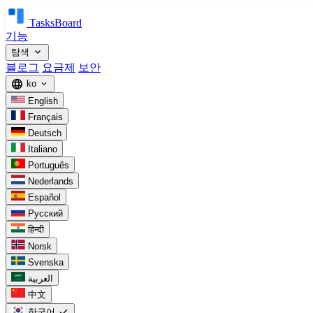
TasksBoard
기능
expand_more
탐색
블로그
요금제
보안
language
ko
expand_more
English
Français
Deutsch
Italiano
Português
Nederlands
Español
Русский
हिन्दी
Norsk
Svenska
العربية
中文
check
한국어