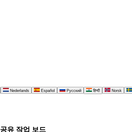
Nederlands
Español
Русский
हिन्दी
Norsk
한 공유 작업 보드