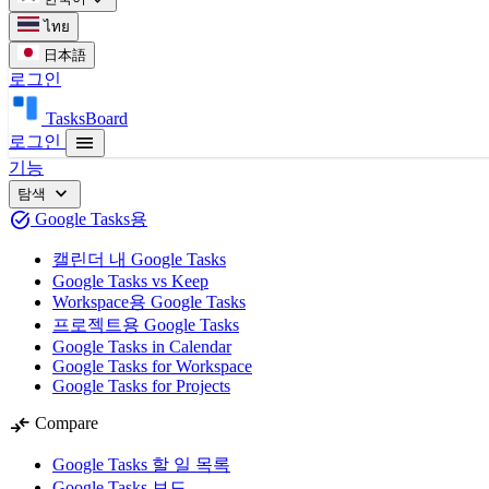
ไทย
日本語
로그인
TasksBoard
menu
로그인
기능
expand_more
탐색
task_alt
Google Tasks용
캘린더 내 Google Tasks
Google Tasks vs Keep
Workspace용 Google Tasks
프로젝트용 Google Tasks
Google Tasks in Calendar
Google Tasks for Workspace
Google Tasks for Projects
compare_arrows
Compare
Google Tasks 할 일 목록
Google Tasks 보드