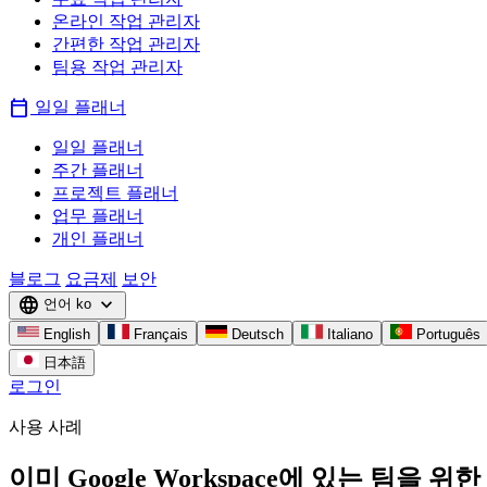
온라인 작업 관리자
간편한 작업 관리자
팀용 작업 관리자
calendar_today
일일 플래너
일일 플래너
주간 플래너
프로젝트 플래너
업무 플래너
개인 플래너
블로그
요금제
보안
language
expand_more
언어
ko
English
Français
Deutsch
Italiano
Português
日本語
로그인
사용 사례
이미 Google Workspace에 있는 팀을 위