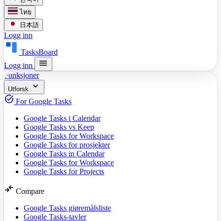
ไทย
日本語
Logg inn
TasksBoard
menu
Logg inn
Funksjoner
expand_more
Utforsk
task_alt
For Google Tasks
Google Tasks i Calendar
Google Tasks vs Keep
Google Tasks for Workspace
Google Tasks for prosjekter
Google Tasks in Calendar
Google Tasks for Workspace
Google Tasks for Projects
compare_arrows
Compare
Google Tasks gjøremålsliste
Google Tasks-tavler