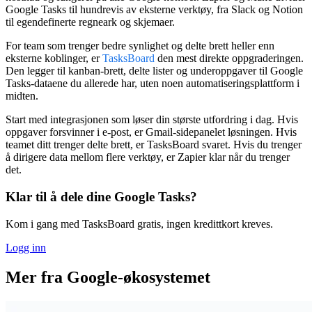
Google Tasks til hundrevis av eksterne verktøy, fra Slack og Notion
til egendefinerte regneark og skjemaer.
For team som trenger bedre synlighet og delte brett heller enn
eksterne koblinger, er
TasksBoard
den mest direkte oppgraderingen.
Den legger til kanban-brett, delte lister og underoppgaver til Google
Tasks-dataene du allerede har, uten noen automatiseringsplattform i
midten.
Start med integrasjonen som løser din største utfordring i dag. Hvis
oppgaver forsvinner i e-post, er Gmail-sidepanelet løsningen. Hvis
teamet ditt trenger delte brett, er TasksBoard svaret. Hvis du trenger
å dirigere data mellom flere verktøy, er Zapier klar når du trenger
det.
Klar til å dele dine Google Tasks?
Kom i gang med TasksBoard gratis, ingen kredittkort kreves.
Logg inn
Mer fra Google-økosystemet