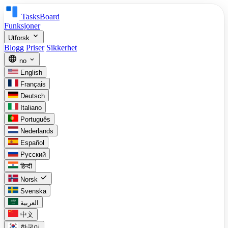
TasksBoard
Funksjoner
expand_more
Utforsk
Blogg
Priser
Sikkerhet
language
expand_more
no
English
Français
Deutsch
Italiano
Português
Nederlands
Español
Русский
हिन्दी
check
Norsk
Svenska
العربية
中文
한국어