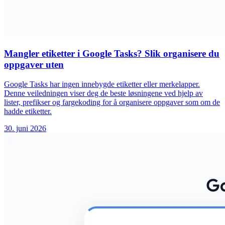
Mangler etiketter i Google Tasks? Slik organisere du
oppgaver uten
Google Tasks har ingen innebygde etiketter eller merkelapper.
Denne veiledningen viser deg de beste løsningene ved hjelp av
lister, prefikser og fargekoding for å organisere oppgaver som om de
hadde etiketter.
30. juni 2026