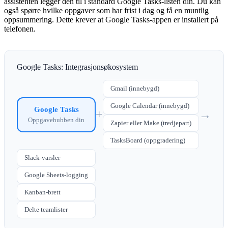
assistenten legger den til i standard Google Tasks-listen din. Du kan
også spørre hvilke oppgaver som har frist i dag og få en muntlig
oppsummering. Dette krever at Google Tasks-appen er installert på
telefonen.
Google Tasks: Integrasjonsøkosystem
Gmail (innebygd)
Google Calendar (innebygd)
Google Tasks
+
→
Oppgavehubben din
Zapier eller Make (tredjepart)
TasksBoard (oppgradering)
Slack-varsler
Google Sheets-logging
Kanban-brett
Delte teamlister