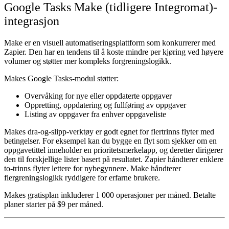
Google Tasks Make (tidligere Integromat)-
integrasjon
Make er en visuell automatiseringsplattform som konkurrerer med
Zapier. Den har en tendens til å koste mindre per kjøring ved høyere
volumer og støtter mer kompleks forgreningslogikk.
Makes Google Tasks-modul støtter:
Overvåking for nye eller oppdaterte oppgaver
Oppretting, oppdatering og fullføring av oppgaver
Listing av oppgaver fra enhver oppgaveliste
Makes dra-og-slipp-verktøy er godt egnet for flertrinns flyter med
betingelser. For eksempel kan du bygge en flyt som sjekker om en
oppgavetittel inneholder en prioritetsmerkelapp, og deretter dirigerer
den til forskjellige lister basert på resultatet. Zapier håndterer enklere
to-trinns flyter lettere for nybegynnere. Make håndterer
flergreningslogikk ryddigere for erfarne brukere.
Makes gratisplan inkluderer 1 000 operasjoner per måned. Betalte
planer starter på $9 per måned.