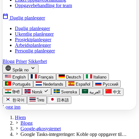
Oppgavebehandling for team
calendar_today
Daglig planlegger
Daglig planlegger
Ukentlig planlegger
Prosjektplanlegger
Arbeidsplanlegger
Personlig planlegger
Blogg
Priser
Sikkerhet
language
expand_more
Språk
no
English
Français
Deutsch
Italiano
Português
Nederlands
Español
Русский
check
हिन्दी
Norsk
Svenska
العربية
中文
한국어
ไทย
日本語
Logg inn
Hjem
chevron_right
Blogg
chevron_right
Google-økosystemet
chevron_right
Google Tasks-integreringer: Koble opp oppgaver til…