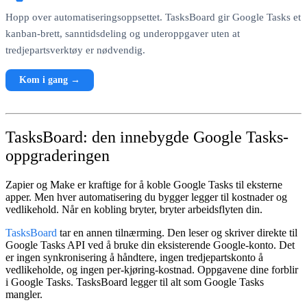
Hopp over automatiseringsoppsettet. TasksBoard gir Google Tasks et
kanban-brett, sanntidsdeling og underoppgaver uten at
tredjepartsverktøy er nødvendig.
Kom i gang →
TasksBoard: den innebygde Google Tasks-
oppgraderingen
Zapier og Make er kraftige for å koble Google Tasks til eksterne
apper. Men hver automatisering du bygger legger til kostnader og
vedlikehold. Når en kobling bryter, bryter arbeidsflyten din.
TasksBoard
tar en annen tilnærming. Den leser og skriver direkte til
Google Tasks API ved å bruke din eksisterende Google-konto. Det
er ingen synkronisering å håndtere, ingen tredjepartskonto å
vedlikeholde, og ingen per-kjøring-kostnad. Oppgavene dine forblir
i Google Tasks. TasksBoard legger til alt som Google Tasks
mangler.