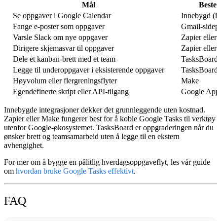
Mål
Beste 
Se oppgaver i Google Calendar
Innebygd (leg
Fange e-poster som oppgaver
Gmail-sidep
Varsle Slack om nye oppgaver
Zapier eller
Dirigere skjemasvar til oppgaver
Zapier eller
Dele et kanban-brett med et team
TasksBoard
Legge til underoppgaver i eksisterende oppgaver
TasksBoard
Høyvolum eller flergreningsflyter
Make
Egendefinerte skript eller API-tilgang
Google Apps
Innebygde integrasjoner dekker det grunnleggende uten kostnad.
Zapier eller Make fungerer best for å koble Google Tasks til verktøy
utenfor Google-økosystemet. TasksBoard er oppgraderingen når du
ønsker brett og teamsamarbeid uten å legge til en ekstern
avhengighet.
For mer om å bygge en pålitlig hverdagsoppgaveflyt, les vår guide
om
hvordan bruke Google Tasks effektivt
.
FAQ