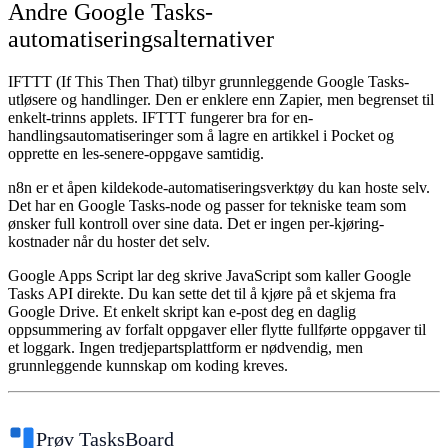
Andre Google Tasks-
automatiseringsalternativer
IFTTT
(If This Then That) tilbyr grunnleggende Google Tasks-
utløsere og handlinger. Den er enklere enn Zapier, men begrenset til
enkelt-trinns applets. IFTTT fungerer bra for en-
handlingsautomatiseringer som å lagre en artikkel i Pocket og
opprette en les-senere-oppgave samtidig.
n8n
er et åpen kildekode-automatiseringsverktøy du kan hoste selv.
Det har en Google Tasks-node og passer for tekniske team som
ønsker full kontroll over sine data. Det er ingen per-kjøring-
kostnader når du hoster det selv.
Google Apps Script
lar deg skrive JavaScript som kaller Google
Tasks API direkte. Du kan sette det til å kjøre på et skjema fra
Google Drive. Et enkelt skript kan e-post deg en daglig
oppsummering av forfalt oppgaver eller flytte fullførte oppgaver til
et loggark. Ingen tredjepartsplattform er nødvendig, men
grunnleggende kunnskap om koding kreves.
Prøv TasksBoard