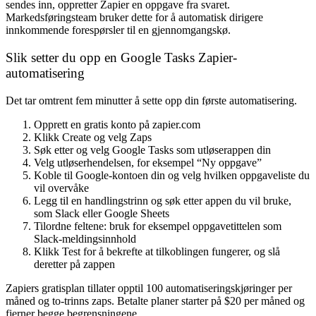
sendes inn, oppretter Zapier en oppgave fra svaret.
Markedsføringsteam bruker dette for å automatisk dirigere
innkommende forespørsler til en gjennomgangskø.
Slik setter du opp en Google Tasks Zapier-
automatisering
Det tar omtrent fem minutter å sette opp din første automatisering.
Opprett en gratis konto på zapier.com
Klikk
Create
og velg
Zaps
Søk etter og velg
Google Tasks
som utløserappen din
Velg utløserhendelsen, for eksempel “Ny oppgave”
Koble til Google-kontoen din og velg hvilken oppgaveliste du
vil overvåke
Legg til en handlingstrinn og søk etter appen du vil bruke,
som Slack eller Google Sheets
Tilordne feltene: bruk for eksempel oppgavetittelen som
Slack-meldingsinnhold
Klikk
Test
for å bekrefte at tilkoblingen fungerer, og slå
deretter på zappen
Zapiers gratisplan tillater opptil 100 automatiseringskjøringer per
måned og to-trinns zaps. Betalte planer starter på $20 per måned og
fjerner begge begrensningene.