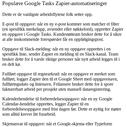
Populære Google Tasks Zapier-automatiseringer
Dette er de vanligste arbeidsflytene folk setter opp.
E-post til oppgave
: når en ny e-post kommer som matcher et filter
(en spesifikk merkelapp, avsender eller nøkkelord), oppretter Zapier
en oppgave i Google Tasks. Kundestøtteam bruker dette for å sikre
at alle innkommende forespørsler får en oppfølgingspost.
Oppgave til Slack-melding
: når en ny oppgave opprettes i en
spesifikk liste, sender Zapier en melding til en Slack-kanal. Team
bruker dette for å varsle riktige personer når nytt arbeid legges til i
en delt kø.
Fullført oppgave til regnearkrad
: når en oppgave er merket som
fullført, logger Zapier den til et Google Sheet med oppgavenavn,
fullføringsdato og listenavn. Frilansere bruker dette for å spore
fakturerbart arbeid per prosjekt uten manuell dataregistrering.
Kalenderhendelse til forberedelsesoppgave
: når en ny Google
Calendar-hendelse opprettes, legger Zapier til en
forberedelsesoppgave med frist dagen før. Dette er nyttig for møter
som alltid krever litt forarbeid.
Skjemasvar til oppgave
: når et Google-skjema eller Typeform