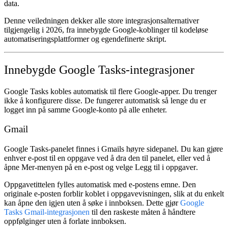
data.
Denne veiledningen dekker alle store integrasjonsalternativer
tilgjengelig i 2026, fra innebygde Google-koblinger til kodeløse
automatiseringsplattformer og egendefinerte skript.
Innebygde Google Tasks-integrasjoner
Google Tasks kobles automatisk til flere Google-apper. Du trenger
ikke å konfigurere disse. De fungerer automatisk så lenge du er
logget inn på samme Google-konto på alle enheter.
Gmail
Google Tasks-panelet finnes i Gmails høyre sidepanel. Du kan gjøre
enhver e-post til en oppgave ved å dra den til panelet, eller ved å
åpne
Mer
-menyen på en e-post og velge
Legg til i oppgaver
.
Oppgavetittelen fylles automatisk med e-postens emne. Den
originale e-posten forblir koblet i oppgavevisningen, slik at du enkelt
kan åpne den igjen uten å søke i innboksen. Dette gjør
Google
Tasks Gmail-integrasjonen
til den raskeste måten å håndtere
oppfølginger uten å forlate innboksen.