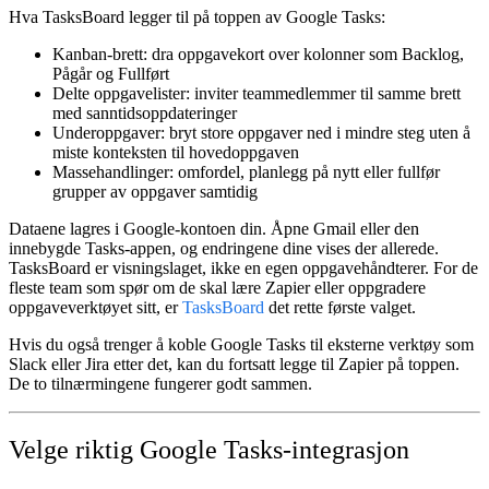
Hva TasksBoard legger til på toppen av Google Tasks:
Kanban-brett
: dra oppgavekort over kolonner som Backlog,
Pågår og Fullført
Delte oppgavelister
: inviter teammedlemmer til samme brett
med sanntidsoppdateringer
Underoppgaver
: bryt store oppgaver ned i mindre steg uten å
miste konteksten til hovedoppgaven
Massehandlinger
: omfordel, planlegg på nytt eller fullfør
grupper av oppgaver samtidig
Dataene lagres i Google-kontoen din. Åpne Gmail eller den
innebygde Tasks-appen, og endringene dine vises der allerede.
TasksBoard er visningslaget, ikke en egen oppgavehåndterer. For de
fleste team som spør om de skal lære Zapier eller oppgradere
oppgaveverktøyet sitt, er
TasksBoard
det rette første valget.
Hvis du også trenger å koble Google Tasks til eksterne verktøy som
Slack eller Jira etter det, kan du fortsatt legge til Zapier på toppen.
De to tilnærmingene fungerer godt sammen.
Velge riktig Google Tasks-integrasjon