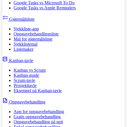
Google Tasks vs Microsoft To Do
Google Tasks vs Apple Reminders
checklist
Gjøremålsliste
Sjekkliste-app
Oppgavebehandlingsliste
Mal for gjøremålsliste
Sjekklistemal
Listemaker
view_kanban
Kanban-tavle
Kanban vs Scrum
Kanban-guide
Scrum-tavle
Prosjekttavle
Eksempel på Kanban-tavle
task
Oppgavebehandling
App for oppgavebehandling
Gratis oppgavebehandling
Oppgavebehandling på nett
Enkel oppgavebehandling