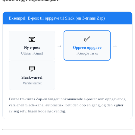
Eksempel: E-post til oppgave til Slack (en 3-trinns Zap)
📧
✅
→
→
Ny e-post
Opprett oppgave
Utløser i Gmail
i Google Tasks
💬
Slack-varsel
Varsle teamet
Denne tre-trinns Zap-en fanger innkommende e-poster som oppgaver og
varsler en Slack-kanal automatisk. Sett den opp en gang, og den kjører
av seg selv. Ingen kode nødvendig.