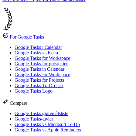
task_alt
For Google Tasks
Google Tasks i Calendar
Google Tasks vs Keep
Google Tasks for Workspace
Google Tasks for prosjekter
Google Tasks in Calendar
Google Tasks for Workspace
Google Tasks for Projects
Google Tasks To-Do List
Google Tasks Logo
compare_arrows
Compare
Google Tasks gjøremålsliste
Google Tasks-tavler
Google Tasks vs Microsoft To Do
Google Tasks vs Apple Reminders