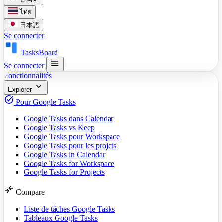
ไทย
日本語
Se connecter
TasksBoard
menu
Se connecter
Fonctionnalités
expand_more
Explorer
task_alt
Pour Google Tasks
Google Tasks dans Calendar
Google Tasks vs Keep
Google Tasks pour Workspace
Google Tasks pour les projets
Google Tasks in Calendar
Google Tasks for Workspace
Google Tasks for Projects
compare_arrows
Compare
Liste de tâches Google Tasks
Tableaux Google Tasks