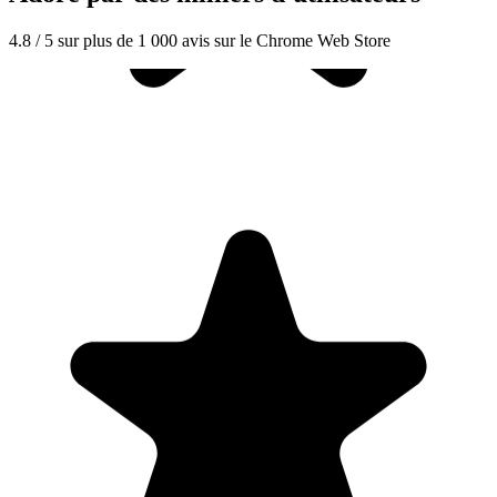
4.8 / 5 sur plus de 1 000 avis sur le Chrome Web Store
"Seriously, makes my tasks easier to share with the team, and the
free version is quite nice for our little office. Eventually, we will
expand, and this is definitely a great tool to do that! Syncs with my
Workspace and Calendar."
CC