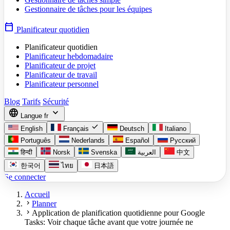
Gestionnaire de tâches pour les équipes
calendar_today
Planificateur quotidien
Planificateur quotidien
Planificateur hebdomadaire
Planificateur de projet
Planificateur de travail
Planificateur personnel
Blog
Tarifs
Sécurité
language
expand_more
Langue
fr
check
English
Français
Deutsch
Italiano
Português
Nederlands
Español
Русский
हिन्दी
Norsk
Svenska
العربية
中文
한국어
ไทย
日本語
Se connecter
Accueil
chevron_right
Planner
chevron_right
Application de planification quotidienne pour Google
Tasks: Voir chaque tâche avant que votre journée ne