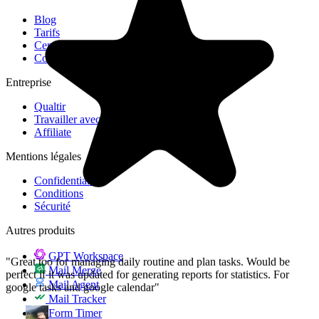
Blog
Tarifs
Centre d'aide
"Great too for managing daily routine and plan tasks. Would be
Contact
perfect if it was updated for generating reports for statistics. For
Entreprise
google tasks and google calendar"
Qualtir
Travailler avec nous
NV
Affiliate
Nick Vlasov
Mentions légales
Confidentialité
Conditions
Sécurité
Autres produits
GPT Workspace
Mail Merge
Mail Agent
Mail Tracker
Form Timer