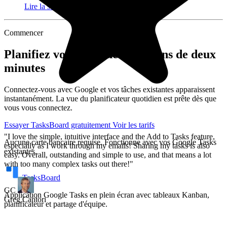
arrow_forward
Lire la suite
easy. Overall, outstanding and simple to use, and that means a lot
with too many complex tasks out there!"
Commencer
GC
Planifiez votre journée en moins de deux
Greg Cantori
minutes
Connectez-vous avec Google et vos tâches existantes apparaissent
instantanément. La vue du planificateur quotidien est prête dès que
vous vous connectez.
Essayer TasksBoard gratuitement
Voir les tarifs
Aucune carte bancaire requise. Fonctionne avec vos Google Tasks
existantes.
TasksBoard
Application Google Tasks en plein écran avec tableaux Kanban,
planificateur et partage d'équipe.