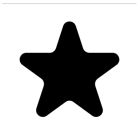
"Always have 101 things to do and this helps me organize and
prioritize like no other app can. It syncs to my phone and laptop, and
when I add dates to tasks, they automatically integrate into my
Google Calendar, which is immensely convenient. I can look at my
daily, weekly, and monthly overview in Google Calendar and
clearly see how much I was able to accomplish! Great tool indeed.
Excited to see how it will evolve over time."
PR
Parina Ramjee