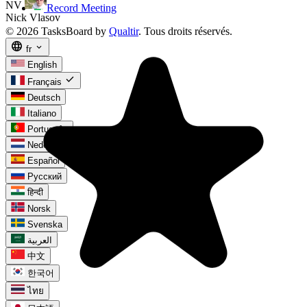
Record Meeting
© 2026 TasksBoard by
Qualtir
. Tous droits réservés.
language
expand_more
fr
English
check
Français
Deutsch
Italiano
Português
Nederlands
Español
Русский
हिन्दी
Norsk
Svenska
العربية
中文
한국어
ไทย