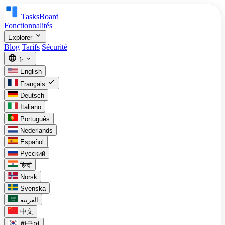
TasksBoard
Fonctionnalités
expand_more
Explorer
Blog
Tarifs
Sécurité
language
expand_more
fr
English
check
Français
Deutsch
Italiano
Português
Nederlands
Español
Русский
हिन्दी
Norsk
Svenska
العربية
中文
한국어