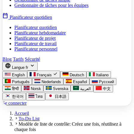
Gestionnaire de tâches pour les équipes
calendar_today
Planificateur quotidien
Planificateur quotidien
Planificateur hebdomadaire
Planificateur de projet
Planificateur de travail
Planificateur personnel
Blog
Tarifs
Sécurité
language
expand_more
Langue
fr
check
English
Français
Deutsch
Italiano
Português
Nederlands
Español
Русский
हिन्दी
Norsk
Svenska
العربية
中文
한국어
ไทย
日本語
Se connecter
Accueil
chevron_right
To-Do List
chevron_right
Modèle de liste de contrôle: Créez une fois, réutilisez à
chaque fois