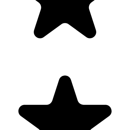
daily, weekly, and monthly overview in Google Calendar and
clearly see how much I was able to accomplish! Great tool indeed.
Excited to see how it will evolve over time."
PR
Parina Ramjee