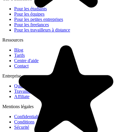
Pour les étudiants
Pour les équipes
Pour les petites entreprises
Pour les freelances
Pour les travailleurs à distance
Ressources
Blog
Tarifs
Centre d'aide
Contact
Entreprise
"Great too for managing daily routine and plan tasks. Would be
Qualtir
perfect if it was updated for generating reports for statistics. For
Travailler avec nous
google tasks and google calendar"
Affiliate
Mentions légales
NV
Nick Vlasov
Confidentialité
Conditions
Sécurité