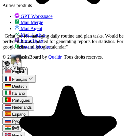
Autres produits
GPT Workspace
Mail Merge
Mail Agent
Mail Tracker
Form Timer
Record Meeting
© 2026 TasksBoard by
Qualtir
. Tous droits réservés.
language
expand_more
fr
English
check
Français
Deutsch
Italiano
Português
Nederlands
Español
Русский
हिन्दी
Norsk