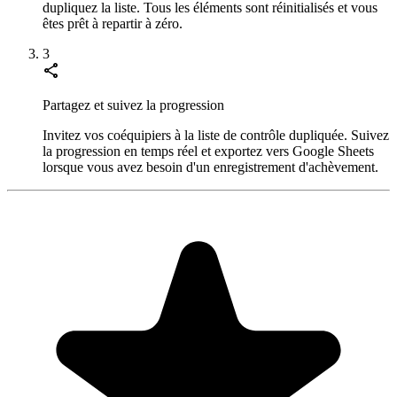
dupliquez la liste. Tous les éléments sont réinitialisés et vous
êtes prêt à repartir à zéro.
3
share
Partagez et suivez la progression
Invitez vos coéquipiers à la liste de contrôle dupliquée. Suivez
la progression en temps réel et exportez vers Google Sheets
lorsque vous avez besoin d'un enregistrement d'achèvement.
"Always have 101 things to do and this helps me organize and
prioritize like no other app can. It syncs to my phone and laptop, and
when I add dates to tasks, they automatically integrate into my
Google Calendar, which is immensely convenient. I can look at my