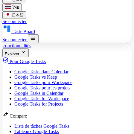
ไทย
日本語
Se connecter
TasksBoard
menu
Se connecter
Fonctionnalités
expand_more
Explorer
task_alt
Pour Google Tasks
Google Tasks dans Calendar
Google Tasks vs Keep
Google Tasks pour Workspace
Google Tasks pour les projets
Google Tasks in Calendar
Google Tasks for Workspace
Google Tasks for Projects
compare_arrows
Compare
Liste de tâches Google Tasks
Tableaux Google Tasks