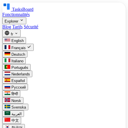
TasksBoard
Fonctionnalités
expand_more
Explorer
Blog
Tarifs
Sécurité
language
expand_more
fr
English
check
Français
Deutsch
Italiano
Português
Nederlands
Español
Русский
हिन्दी
Norsk
Svenska
العربية
中文
한국어