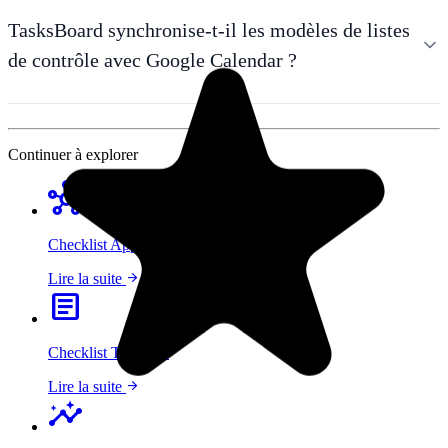
TasksBoard synchronise-t-il les modèles de listes
de contrôle avec Google Calendar ?
Continuer à explorer
hub
Checklist App
arrow_forward
Lire la suite
article
Checklist Template
arrow_forward
Lire la suite
insights