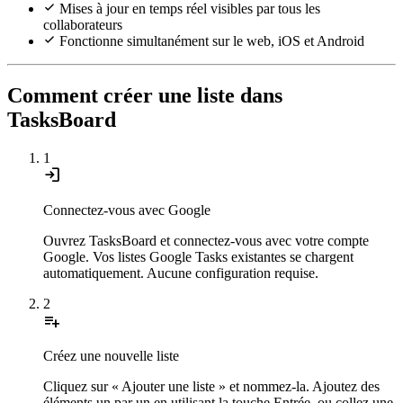
Mises à jour en temps réel visibles par tous les
collaborateurs
Fonctionne simultanément sur le web, iOS et Android
Comment créer une liste dans
TasksBoard
1
login
Connectez-vous avec Google
Ouvrez TasksBoard et connectez-vous avec votre compte
Google. Vos listes Google Tasks existantes se chargent
automatiquement. Aucune configuration requise.
2
playlist_add
Créez une nouvelle liste
Cliquez sur « Ajouter une liste » et nommez-la. Ajoutez des
éléments un par un en utilisant la touche Entrée, ou collez une