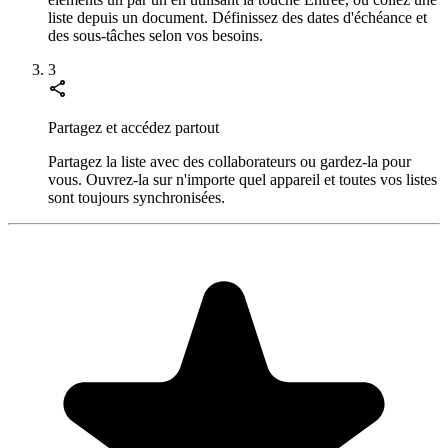
liste depuis un document. Définissez des dates d'échéance et
des sous-tâches selon vos besoins.
3
share
Partagez et accédez partout
Partagez la liste avec des collaborateurs ou gardez-la pour
vous. Ouvrez-la sur n'importe quel appareil et toutes vos listes
sont toujours synchronisées.
"Always have 101 things to do and this helps me organize and
prioritize like no other app can. It syncs to my phone and laptop, and
when I add dates to tasks, they automatically integrate into my