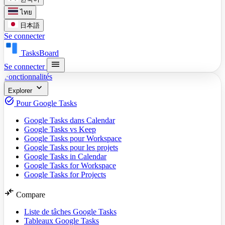
ไทย
日本語
Se connecter
TasksBoard
menu
Se connecter
Fonctionnalités
expand_more
Explorer
task_alt
Pour Google Tasks
Google Tasks dans Calendar
Google Tasks vs Keep
Google Tasks pour Workspace
Google Tasks pour les projets
Google Tasks in Calendar
Google Tasks for Workspace
Google Tasks for Projects
compare_arrows
Compare
Liste de tâches Google Tasks
Tableaux Google Tasks