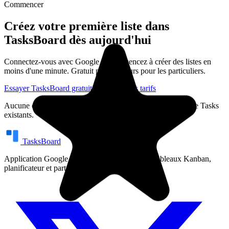
Commencer
Créez votre première liste dans
TasksBoard dès aujourd'hui
Connectez-vous avec Google et commencez à créer des listes en
moins d'une minute. Gratuit pour toujours pour les particuliers.
Essayer TasksBoard gratuitement
Voir les tarifs
Aucune carte de crédit requise. Fonctionne avec vos Google Tasks
"I love the simple, intuitive interface and the Add to Tasks feature,
existants.
especially as I work through my emails! Sharing my tasks is also
easy. Overall, outstanding and simple to use, and that means a lot
with too many complex tasks out there!"
TasksBoard
Application Google Tasks en plein écran avec tableaux Kanban,
GC
planificateur et partage d'équipe.
Greg Cantori