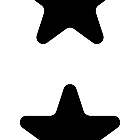
Google Calendar, which is immensely convenient. I can look at my
daily, weekly, and monthly overview in Google Calendar and
clearly see how much I was able to accomplish! Great tool indeed.
Excited to see how it will evolve over time."
PR
Parina Ramjee