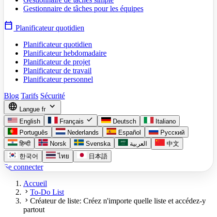
Gestionnaire de tâches pour les équipes
calendar_today
Planificateur quotidien
Planificateur quotidien
Planificateur hebdomadaire
Planificateur de projet
Planificateur de travail
Planificateur personnel
Blog
Tarifs
Sécurité
language
expand_more
Langue
fr
check
English
Français
Deutsch
Italiano
Português
Nederlands
Español
Русский
हिन्दी
Norsk
Svenska
العربية
中文
한국어
ไทย
日本語
Se connecter
Accueil
chevron_right
To-Do List
chevron_right
Créateur de liste: Créez n'importe quelle liste et accédez-y
partout