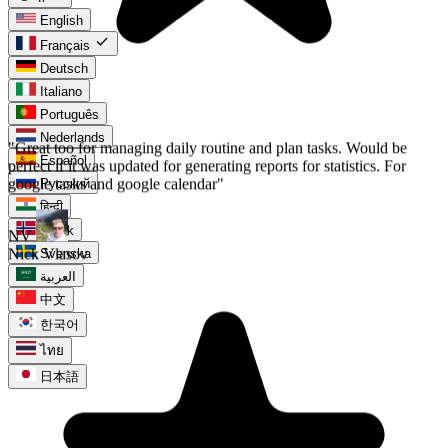
English
check
Français
Deutsch
Italiano
Português
Nederlands
Español
Русский
हिन्दी
Norsk
Svenska
العربية
中文
한국어
ไทย
日本語