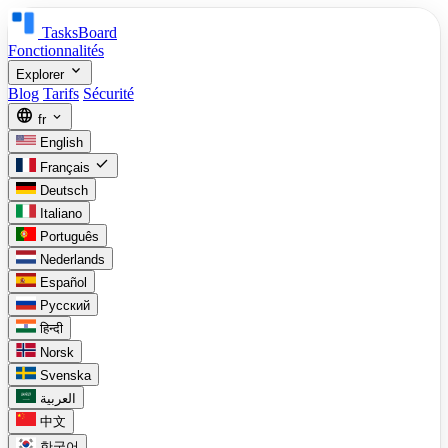
TasksBoard
Fonctionnalités
expand_more
Explorer
Blog
Tarifs
Sécurité
language
expand_more
fr
English
check
Français
Deutsch
Italiano
Português
Nederlands
Español
Русский
हिन्दी
Norsk
Svenska
العربية
中文
한국어