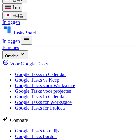
ไทย
日本語
Inloggen
TasksBoard
menu
Inloggen
Functies
expand_more
Ontdek
task_alt
Voor Google Tasks
Google Tasks in Calendar
Google Tasks vs Keep
Google Tasks voor Workspace
Google Tasks voor projecten
Google Tasks in Calendar
Google Tasks for Workspace
Google Tasks for Projects
compare_arrows
Compare
Google Tasks takenlijst
Google Tasks borden