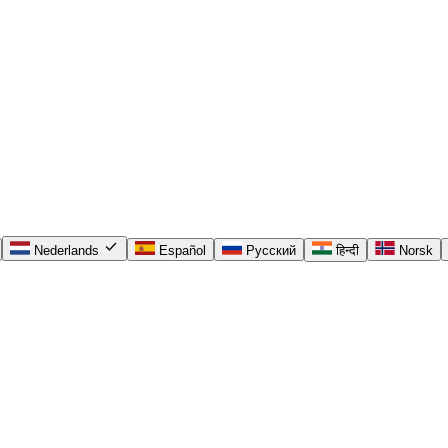
check
Nederlands
Español
Русский
हिन्दी
Norsk