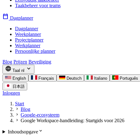
Taakbeheer voor teams
calendar_today
Dagplanner
Dagplanner
Weekplanner
Projectplanner
Werkplanner
Persoonlijke planner
Blog
Prijzen
Beveiliging
language
expand_more
Taal
nl
English
Français
Deutsch
Italiano
Português
日本語
Inloggen
Start
chevron_right
Blog
chevron_right
Google-ecosysteem
chevron_right
Google Workspace-handleiding: Startgids voor 2026
expand_more
Inhoudsopgave