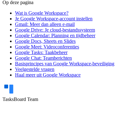
Op deze pagina
Wat is Google Workspace?
Je Google Workspace-account instellen
Gmail: Meer dan alleen e-mail
Google Drive: Je cloud-bestandssysteem
Google Calendar: Planning en tijdbeheer
Google Docs, Sheets en Slides
Google Meet: Videoconferenties
Google Tasks: Taakbeheer
Google Chat: Teamberichten
Basisprincipes van Google Workspace-beveiliging
Veelgestelde vragen
Haal meer uit Google Workspace
TasksBoard Team