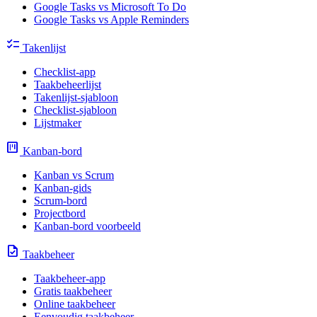
Google Tasks vs Microsoft To Do
Google Tasks vs Apple Reminders
checklist
Takenlijst
Checklist-app
Taakbeheerlijst
Takenlijst-sjabloon
Checklist-sjabloon
Lijstmaker
view_kanban
Kanban-bord
Kanban vs Scrum
Kanban-gids
Scrum-bord
Projectbord
Kanban-bord voorbeeld
task
Taakbeheer
Taakbeheer-app
Gratis taakbeheer
Online taakbeheer
Eenvoudig taakbeheer