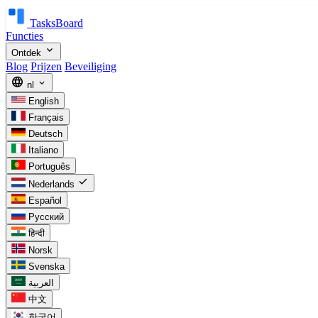
TasksBoard
Functies
expand_more
Ontdek
Blog
Prijzen
Beveiliging
language
expand_more
nl
English
Français
Deutsch
Italiano
Português
check
Nederlands
Español
Русский
हिन्दी
Norsk
Svenska
العربية
中文
한국어