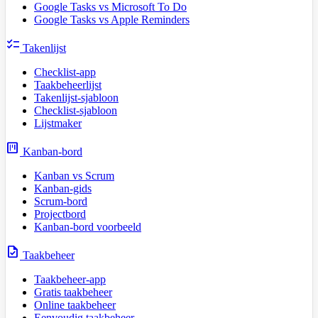
Google Tasks vs Microsoft To Do
Google Tasks vs Apple Reminders
checklist
Takenlijst
Checklist-app
Taakbeheerlijst
Takenlijst-sjabloon
Checklist-sjabloon
Lijstmaker
view_kanban
Kanban-bord
Kanban vs Scrum
Kanban-gids
Scrum-bord
Projectbord
Kanban-bord voorbeeld
task
Taakbeheer
Taakbeheer-app
Gratis taakbeheer
Online taakbeheer
Eenvoudig taakbeheer