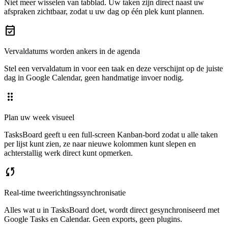
Niet meer wisselen van tabblad. Uw taken zijn direct naast uw
afspraken zichtbaar, zodat u uw dag op één plek kunt plannen.
event_available
Vervaldatums worden ankers in de agenda
Stel een vervaldatum in voor een taak en deze verschijnt op de juiste
dag in Google Calendar, geen handmatige invoer nodig.
drag_indicator
Plan uw week visueel
TasksBoard geeft u een full-screen Kanban-bord zodat u alle taken
per lijst kunt zien, ze naar nieuwe kolommen kunt slepen en
achterstallig werk direct kunt opmerken.
sync
Real-time tweerichtingssynchronisatie
Alles wat u in TasksBoard doet, wordt direct gesynchroniseerd met
Google Tasks en Calendar. Geen exports, geen plugins.