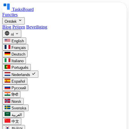
TasksBoard
Functies
expand_more
Ontdek
Blog
Prijzen
Beveiliging
language
expand_more
nl
English
Français
Deutsch
Italiano
Português
check
Nederlands
Español
Русский
हिन्दी
Norsk
Svenska
العربية
中文
한국어