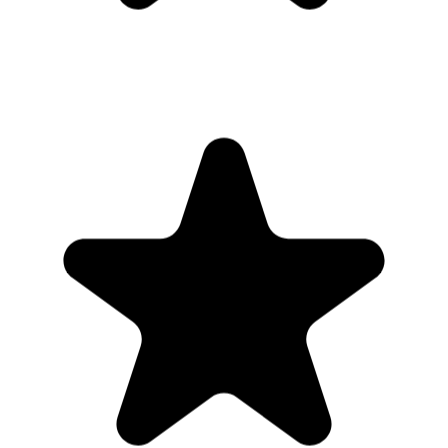
"Seriously, makes my tasks easier to share with the team, and the
free version is quite nice for our little office. Eventually, we will
expand, and this is definitely a great tool to do that! Syncs with my
Workspace and Calendar."
CC
Chase Cattrall