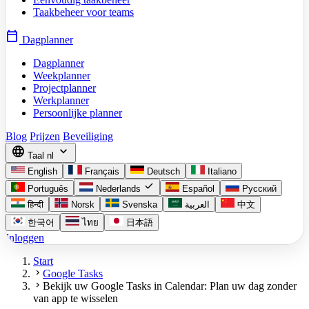
Taakbeheer voor teams
calendar_today
Dagplanner
Dagplanner
Weekplanner
Projectplanner
Werkplanner
Persoonlijke planner
Blog
Prijzen
Beveiliging
language
expand_more
Taal
nl
English
Français
Deutsch
Italiano
check
Português
Nederlands
Español
Русский
हिन्दी
Norsk
Svenska
العربية
中文
한국어
ไทย
日本語
Inloggen
Start
chevron_right
Google Tasks
chevron_right
Bekijk uw Google Tasks in Calendar: Plan uw dag zonder
van app te wisselen