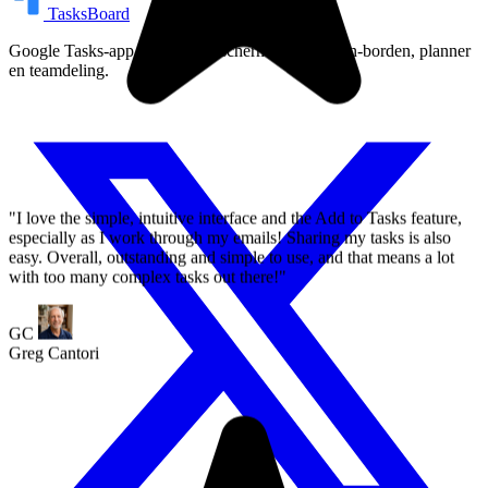
TasksBoard
GC
Greg Cantori
Google Tasks-app op volledig scherm met Kanban-borden, planner
en teamdeling.