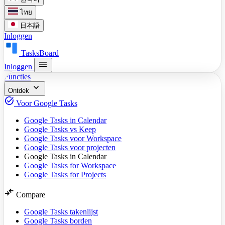
ไทย
日本語
Inloggen
TasksBoard
menu
Inloggen
Functies
expand_more
Ontdek
task_alt
Voor Google Tasks
Google Tasks in Calendar
Google Tasks vs Keep
Google Tasks voor Workspace
Google Tasks voor projecten
Google Tasks in Calendar
Google Tasks for Workspace
Google Tasks for Projects
compare_arrows
Compare
Google Tasks takenlijst
Google Tasks borden