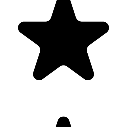
"Always have 101 things to do and this helps me organize and
prioritize like no other app can. It syncs to my phone and laptop, and
when I add dates to tasks, they automatically integrate into my
Google Calendar, which is immensely convenient. I can look at my
daily, weekly, and monthly overview in Google Calendar and
clearly see how much I was able to accomplish! Great tool indeed.
Excited to see how it will evolve over time."
PR
Parina Ramjee