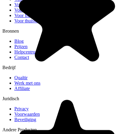
Voor teams
Voor kleine bedrijven
Voor freelancers
Voor thuiswerkers
Bronnen
Blog
Prijzen
Helpcentrum
Contact
Bedrijf
Qualtir
Werk met ons
Affiliate
Juridisch
Privacy
Voorwaarden
Beveiliging
Andere Producten