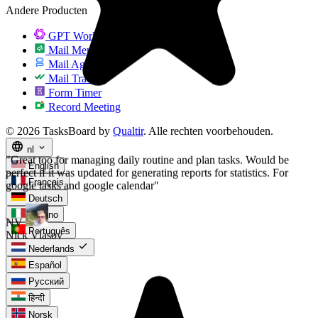
Andere Producten
NV
Nick Vlasov
GPT Workspace
Mail Merge
Mail Agent
Mail Tracker
Form Timer
Record Meeting
© 2026 TasksBoard by
Qualtir
. Alle rechten voorbehouden.
language
expand_more
nl
English
Français
Deutsch
Italiano
Português
check
Nederlands
Español
Русский
हिन्दी
Norsk