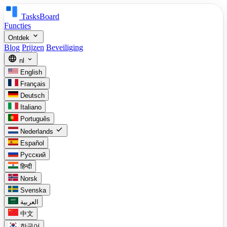
TasksBoard
Functies
expand_more
Ontdek
Blog
Prijzen
Beveiliging
language
expand_more
nl
English
Français
Deutsch
Italiano
Português
check
Nederlands
Español
Русский
हिन्दी
Norsk
Svenska
العربية
中文
한국어