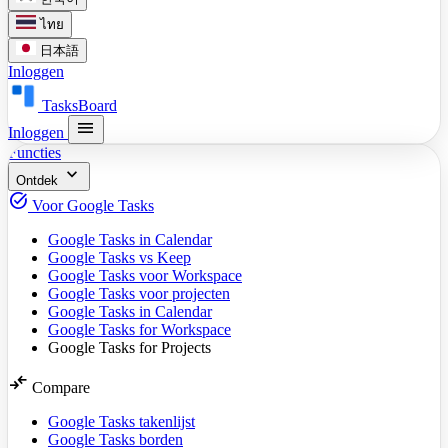
ไทย
日本語
Inloggen
TasksBoard
menu
Inloggen
Functies
expand_more
Ontdek
task_alt
Voor Google Tasks
Google Tasks in Calendar
Google Tasks vs Keep
Google Tasks voor Workspace
Google Tasks voor projecten
Google Tasks in Calendar
Google Tasks for Workspace
Google Tasks for Projects
compare_arrows
Compare
Google Tasks takenlijst
Google Tasks borden