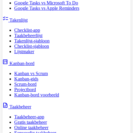
Google Tasks vs Microsoft To Do
Google Tasks vs Apple Reminders
checklist
Takenlijst
Checklist-app
Taakbeheerlijst
Takenlijst-sjabloon
Checklist-sjabloon
Lijstmaker
view_kanban
Kanban-bord
Kanban vs Scrum
Kanban-gids
Scrum-bord
Projectbord
Kanban-bord voorbeeld
task
Taakbeheer
Taakbeheer-app
Gratis taakbeheer
Online taakbeheer
Eenvoudig taakbeheer