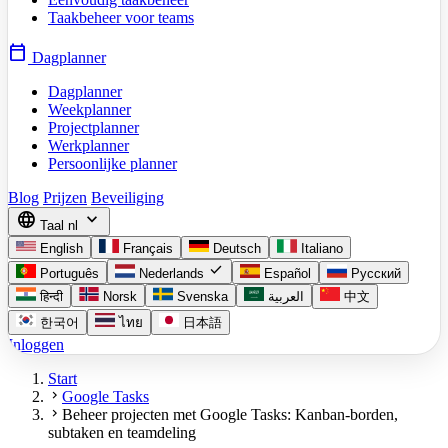
Taakbeheer voor teams
calendar_today
Dagplanner
Dagplanner
Weekplanner
Projectplanner
Werkplanner
Persoonlijke planner
Blog
Prijzen
Beveiliging
language
expand_more
Taal
nl
English
Français
Deutsch
Italiano
check
Português
Nederlands
Español
Русский
हिन्दी
Norsk
Svenska
العربية
中文
한국어
ไทย
日本語
Inloggen
Start
chevron_right
Google Tasks
chevron_right
Beheer projecten met Google Tasks: Kanban-borden,
subtaken en teamdeling