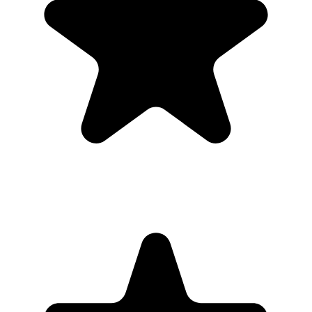
"Always have 101 things to do and this helps me organize and
prioritize like no other app can. It syncs to my phone and laptop, and
when I add dates to tasks, they automatically integrate into my
Google Calendar, which is immensely convenient. I can look at my
daily, weekly, and monthly overview in Google Calendar and
clearly see how much I was able to accomplish! Great tool indeed.
Excited to see how it will evolve over time."
PR
Parina Ramjee