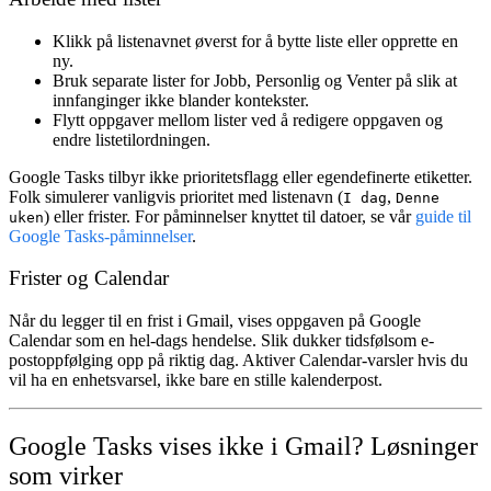
Klikk på listenavnet øverst for å bytte liste eller opprette en
ny.
Bruk separate lister for
Jobb
,
Personlig
og
Venter på
slik at
innfanginger ikke blander kontekster.
Flytt oppgaver mellom lister ved å redigere oppgaven og
endre listetilordningen.
Google Tasks tilbyr ikke prioritetsflagg eller egendefinerte etiketter.
Folk simulerer vanligvis prioritet med listenavn (
,
I dag
Denne
) eller frister. For påminnelser knyttet til datoer, se vår
guide til
uken
Google Tasks-påminnelser
.
Frister og Calendar
Når du legger til en frist i Gmail, vises oppgaven på Google
Calendar som en hel-dags hendelse. Slik dukker tidsfølsom e-
postoppfølging opp på riktig dag. Aktiver Calendar-varsler hvis du
vil ha en enhetsvarsel, ikke bare en stille kalenderpost.
Google Tasks vises ikke i Gmail? Løsninger
som virker