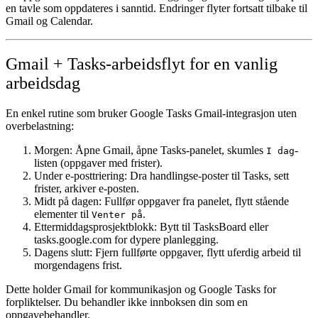
en tavle som oppdateres i sanntid. Endringer flyter fortsatt tilbake til
Gmail og Calendar.
Gmail + Tasks-arbeidsflyt for en vanlig
arbeidsdag
En enkel rutine som bruker
Google Tasks Gmail-integrasjon
uten
overbelastning:
Morgen:
Åpne Gmail, åpne Tasks-panelet, skumles
-
I dag
listen (oppgaver med frister).
Under e-posttriering:
Dra handlingse-poster til Tasks, sett
frister, arkiver e-posten.
Midt på dagen:
Fullfør oppgaver fra panelet, flytt stående
elementer til
.
Venter på
Ettermiddagsprosjektblokk:
Bytt til TasksBoard eller
tasks.google.com for dypere planlegging.
Dagens slutt:
Fjern fullførte oppgaver, flytt uferdig arbeid til
morgendagens frist.
Dette holder Gmail for kommunikasjon og Google Tasks for
forpliktelser. Du behandler ikke innboksen din som en
oppgavebehandler.