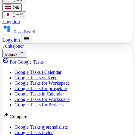
ไทย
日本語
Logg inn
TasksBoard
menu
Logg inn
Funksjoner
expand_more
Utforsk
task_alt
For Google Tasks
Google Tasks i Calendar
Google Tasks vs Keep
Google Tasks for Workspace
Google Tasks for prosjekter
Google Tasks in Calendar
Google Tasks for Workspace
Google Tasks for Projects
compare_arrows
Compare
Google Tasks gjøremålsliste
Google Tasks-tavler