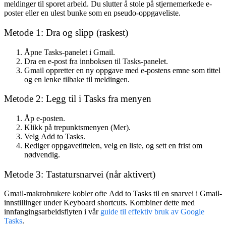
meldinger til sporet arbeid. Du slutter å stole på stjernemerkede e-
poster eller en ulest bunke som en pseudo-oppgaveliste.
Metode 1: Dra og slipp (raskest)
Åpne Tasks-panelet i Gmail.
Dra en e-post fra innboksen til Tasks-panelet.
Gmail oppretter en ny oppgave med e-postens emne som tittel
og en lenke tilbake til meldingen.
Metode 2: Legg til i Tasks fra menyen
Åp e-posten.
Klikk på
trepunktsmenyen
(Mer).
Velg
Add to Tasks
.
Rediger oppgavetittelen, velg en liste, og sett en frist om
nødvendig.
Metode 3: Tastatursnarvei (når aktivert)
Gmail-makrobrukere kobler ofte
Add to Tasks
til en snarvei i Gmail-
innstillinger under
Keyboard shortcuts
. Kombiner dette med
innfangingsarbeidsflyten i vår
guide til effektiv bruk av Google
Tasks
.