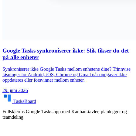
Google Tasks synkroniserer ikke: Slik fikser du det
på alle enheter
Synkroniserer ikke Google Tasks mellom enhetene dine? Trinnvise
løsninger for Android, iOS, Chrome og Gmail når oppgaver ikke
oppdateres eller forsvinner mellom enheter.
29. juni 2026
TasksBoard
Fullskjerms Google Tasks-app med Kanban-tavler, planlegger og
teamdeling.