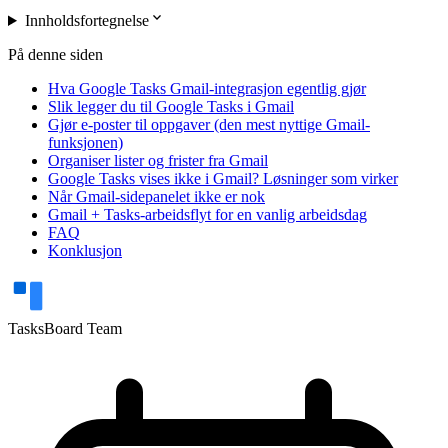
expand_more
Innholdsfortegnelse
På denne siden
Hva Google Tasks Gmail-integrasjon egentlig gjør
Slik legger du til Google Tasks i Gmail
Gjør e-poster til oppgaver (den mest nyttige Gmail-
funksjonen)
Organiser lister og frister fra Gmail
Google Tasks vises ikke i Gmail? Løsninger som virker
Når Gmail-sidepanelet ikke er nok
Gmail + Tasks-arbeidsflyt for en vanlig arbeidsdag
FAQ
Konklusjon
TasksBoard Team