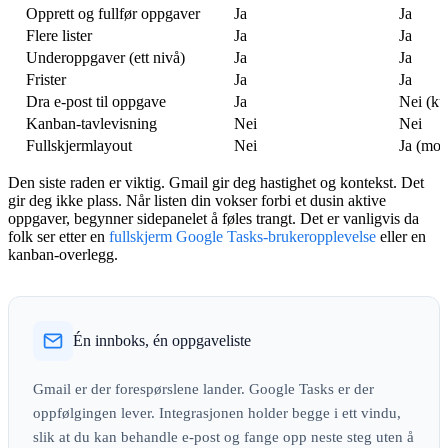
Opprett og fullfør oppgaver
Ja
Ja
Flere lister
Ja
Ja
Underoppgaver (ett nivå)
Ja
Ja
Frister
Ja
Ja
Dra e-post til oppgave
Ja
Nei (ku
Kanban-tavlevisning
Nei
Nei
Fullskjermlayout
Nei
Ja (mob
Den siste raden er viktig. Gmail gir deg hastighet og kontekst. Det
gir deg ikke plass. Når listen din vokser forbi et dusin aktive
oppgaver, begynner sidepanelet å føles trangt. Det er vanligvis da
folk ser etter en
fullskjerm Google Tasks-brukeropplevelse
eller en
kanban-overlegg.
Én innboks, én oppgaveliste
Gmail er der forespørslene lander. Google Tasks er der
oppfølgingen lever. Integrasjonen holder begge i ett vindu,
slik at du kan behandle e-post og fange opp neste steg uten å