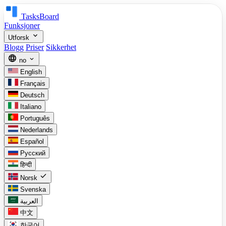
TasksBoard
Funksjoner
expand_more
Utforsk
Blogg
Priser
Sikkerhet
language
expand_more
no
English
Français
Deutsch
Italiano
Português
Nederlands
Español
Русский
हिन्दी
check
Norsk
Svenska
العربية
中文
한국어