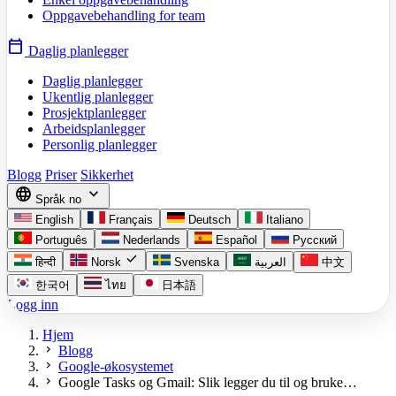
Oppgavebehandling for team
calendar_today
Daglig planlegger
Daglig planlegger
Ukentlig planlegger
Prosjektplanlegger
Arbeidsplanlegger
Personlig planlegger
Blogg
Priser
Sikkerhet
language
expand_more
Språk
no
English
Français
Deutsch
Italiano
Português
Nederlands
Español
Русский
check
हिन्दी
Norsk
Svenska
العربية
中文
한국어
ไทย
日本語
Logg inn
Hjem
chevron_right
Blogg
chevron_right
Google-økosystemet
chevron_right
Google Tasks og Gmail: Slik legger du til og bruke…