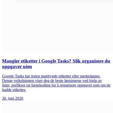
Mangler etiketter i Google Tasks? Slik organisere du
oppgaver uten
Google Tasks har ingen innebygde etiketter eller merkelapper.
Denne veiledningen viser deg de beste løsningene ved hjelp av
lister, prefikser og fargekoding for å organisere oppgaver som om de
hadde etiketter.
30. juni 2026