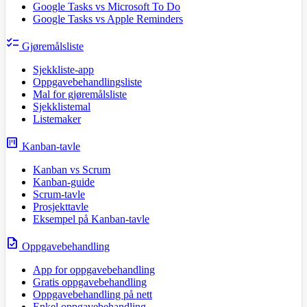
Google Tasks vs Microsoft To Do
Google Tasks vs Apple Reminders
checklist
Gjøremålsliste
Sjekkliste-app
Oppgavebehandlingsliste
Mal for gjøremålsliste
Sjekklistemal
Listemaker
view_kanban
Kanban-tavle
Kanban vs Scrum
Kanban-guide
Scrum-tavle
Prosjekttavle
Eksempel på Kanban-tavle
task
Oppgavebehandling
App for oppgavebehandling
Gratis oppgavebehandling
Oppgavebehandling på nett
Enkel oppgavebehandling