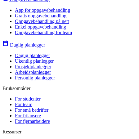
App for oppgavebehandling
Gratis oppgavebehandling
Oppgavebehandling på nett
Enkel oppgavebehandling
Oppgavebehandling for team
calendar_today
Daglig planlegger
Daglig planlegger
Ukentlig planlegger
Prosjektplanlegger
Arbeidsplanlegger
Personlig planlegger
Bruksområder
For studenter
For team
For små bedrifter
For frilansere
For fjernarbeidere
Ressurser