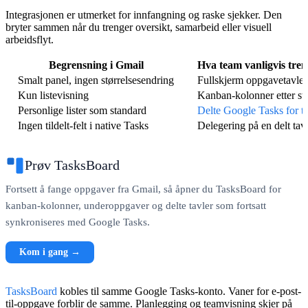
Integrasjonen er utmerket for innfangning og raske sjekker. Den
bryter sammen når du trenger oversikt, samarbeid eller visuell
arbeidsflyt.
Begrensning i Gmail
Hva team vanligvis treng
Smalt panel, ingen størrelsesendring
Fullskjerm oppgavetavle
Kun listevisning
Kanban-kolonner etter st
Personlige lister som standard
Delte Google Tasks for t
Ingen tildelt-felt i native Tasks
Delegering på en delt tav
Prøv TasksBoard
Fortsett å fange oppgaver fra Gmail, så åpner du TasksBoard for
kanban-kolonner, underoppgaver og delte tavler som fortsatt
synkroniseres med Google Tasks.
Kom i gang →
TasksBoard
kobles til samme Google Tasks-konto. Vaner for e-post-
til-oppgave forblir de samme. Planlegging og teamvisning skjer på