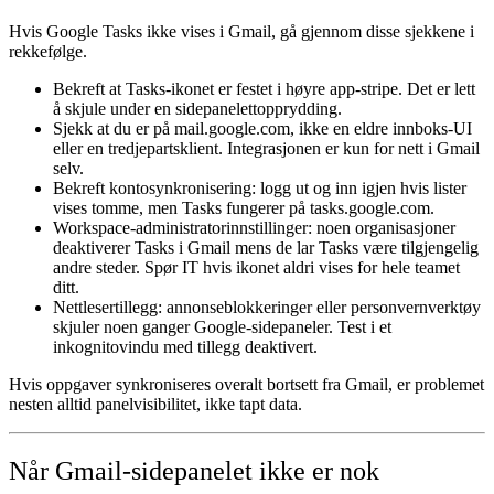
Hvis
Google Tasks ikke vises i Gmail
, gå gjennom disse sjekkene i
rekkefølge.
Bekreft at Tasks-ikonet er festet
i høyre app-stripe. Det er lett
å skjule under en sidepanelettopprydding.
Sjekk at du er på mail.google.com
, ikke en eldre innboks-UI
eller en tredjepartsklient. Integrasjonen er kun for nett i Gmail
selv.
Bekreft kontosynkronisering:
logg ut og inn igjen hvis lister
vises tomme, men Tasks fungerer på tasks.google.com.
Workspace-administratorinnstillinger:
noen organisasjoner
deaktiverer Tasks i Gmail mens de lar Tasks være tilgjengelig
andre steder. Spør IT hvis ikonet aldri vises for hele teamet
ditt.
Nettlesertillegg:
annonseblokkeringer eller personvernverktøy
skjuler noen ganger Google-sidepaneler. Test i et
inkognitovindu med tillegg deaktivert.
Hvis oppgaver synkroniseres overalt bortsett fra Gmail, er problemet
nesten alltid panelvisibilitet, ikke tapt data.
Når Gmail-sidepanelet ikke er nok