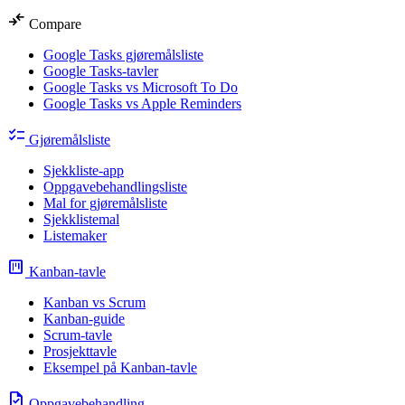
compare_arrows
Compare
Google Tasks gjøremålsliste
Google Tasks-tavler
Google Tasks vs Microsoft To Do
Google Tasks vs Apple Reminders
checklist
Gjøremålsliste
Sjekkliste-app
Oppgavebehandlingsliste
Mal for gjøremålsliste
Sjekklistemal
Listemaker
view_kanban
Kanban-tavle
Kanban vs Scrum
Kanban-guide
Scrum-tavle
Prosjekttavle
Eksempel på Kanban-tavle
task
Oppgavebehandling