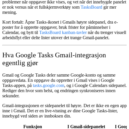
problemer når oppgaver ikke vises, og vet når det innebygde panelet
er nok versus når et fullskjermverktøy som
TasksBoard
gir mer
mening.
Kort fortalt:
Åpne Tasks-ikonet i Gmails høyre sidepanel, dra e-
poster for å opprette oppgaver, bruk frister for påminnelser i
Calendar, og bytt til
TasksBoard kanban-tavler
når du trenger visuell
arbeidsflyt eller delte lister utover det trange Gmail-panelet.
Hva Google Tasks Gmail-integrasjon
egentlig gjør
Gmail og Google Tasks deler samme Google-konto og samme
oppgavedata. En oppgave du oppretter i Gmail vises i Google
Tasks-appen, på
tasks.google.com
, og i Google Calendars sidepanel.
Rediger den hvor som helst, og endringen synkroniseres innen
sekunder.
Gmail-integrasjonen
er sidepanelet til høyre. Det er ikke en egen app
inne i Gmail. Det er en live-visning av dine Google Tasks-lister,
innebygd ved siden av innboksen din.
Funksjon
I Gmail-sidepanelet
I Goog