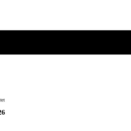
tet
26