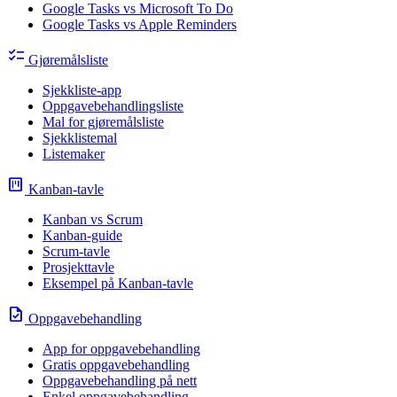
Google Tasks vs Microsoft To Do
Google Tasks vs Apple Reminders
checklist
Gjøremålsliste
Sjekkliste-app
Oppgavebehandlingsliste
Mal for gjøremålsliste
Sjekklistemal
Listemaker
view_kanban
Kanban-tavle
Kanban vs Scrum
Kanban-guide
Scrum-tavle
Prosjekttavle
Eksempel på Kanban-tavle
task
Oppgavebehandling
App for oppgavebehandling
Gratis oppgavebehandling
Oppgavebehandling på nett
Enkel oppgavebehandling