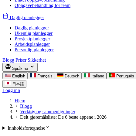
Oppgavebehandling for team
calendar_today
Daglig planlegger
Daglig planlegger
Ukentlig planlegger
Prosjektplanlegger
Arbeidsplanlegger
Personlig planlegger
Blogg
Priser
Sikkerhet
language
expand_more
Språk
no
English
Français
Deutsch
Italiano
Português
日本語
Logg inn
Hjem
chevron_right
Blogg
chevron_right
Verktøy og sammenligninger
chevron_right
Delt gjøremålsliste: De 6 beste appene i 2026
expand_more
Innholdsfortegnelse