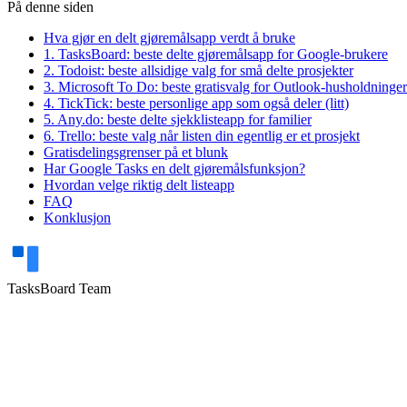
På denne siden
Hva gjør en delt gjøremålsapp verdt å bruke
1. TasksBoard: beste delte gjøremålsapp for Google-brukere
2. Todoist: beste allsidige valg for små delte prosjekter
3. Microsoft To Do: beste gratisvalg for Outlook-husholdninger
4. TickTick: beste personlige app som også deler (litt)
5. Any.do: beste delte sjekklisteapp for familier
6. Trello: beste valg når listen din egentlig er et prosjekt
Gratisdelingsgrenser på et blunk
Har Google Tasks en delt gjøremålsfunksjon?
Hvordan velge riktig delt listeapp
FAQ
Konklusjon
TasksBoard Team