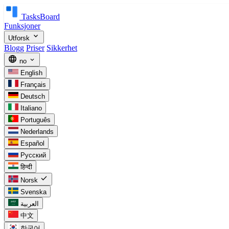
TasksBoard
Funksjoner
expand_more
Utforsk
Blogg
Priser
Sikkerhet
language
expand_more
no
English
Français
Deutsch
Italiano
Português
Nederlands
Español
Русский
हिन्दी
check
Norsk
Svenska
العربية
中文
한국어