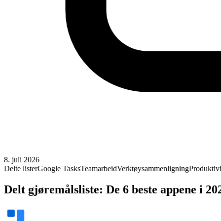
8. juli 2026
Delte lister
Google Tasks
Teamarbeid
Verktøysammenligning
Produktivi
Delt gjøremålsliste: De 6 beste appene i 20