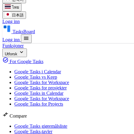
ไทย
日本語
Logg inn
TasksBoard
menu
Logg inn
Funksjoner
expand_more
Utforsk
task_alt
For Google Tasks
Google Tasks i Calendar
Google Tasks vs Keep
Google Tasks for Workspace
Google Tasks for prosjekter
Google Tasks in Calendar
Google Tasks for Workspace
Google Tasks for Projects
compare_arrows
Compare
Google Tasks gjøremålsliste
Google Tasks-tavler