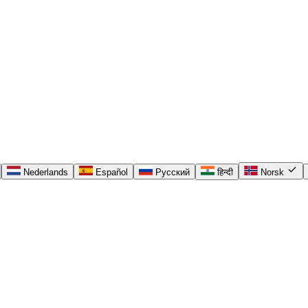
check
Nederlands
Español
Русский
हिन्दी
Norsk