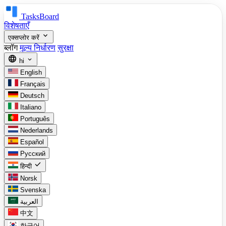
TasksBoard
विशेषताएँ
expand_more
एक्सप्लोर करें
ब्लॉग
मूल्य निर्धारण
सुरक्षा
language
expand_more
hi
English
Français
Deutsch
Italiano
Português
Nederlands
Español
Русский
check
हिन्दी
Norsk
Svenska
العربية
中文
한국어