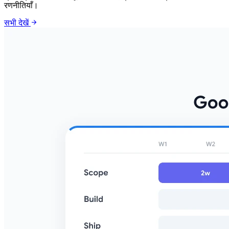
रणनीतियाँ।
arrow_forward
सभी देखें