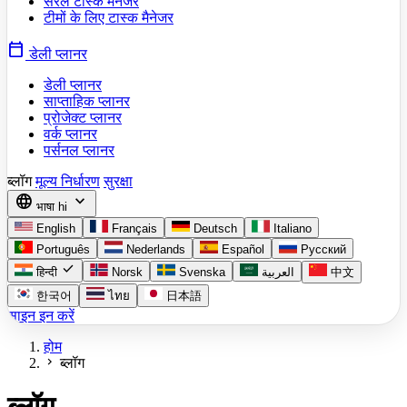
सरल टास्क मैनेजर
टीमों के लिए टास्क मैनेजर
calendar_today
डेली प्लानर
डेली प्लानर
साप्ताहिक प्लानर
प्रोजेक्ट प्लानर
वर्क प्लानर
पर्सनल प्लानर
ब्लॉग
मूल्य निर्धारण
सुरक्षा
language
expand_more
भाषा
hi
English
Français
Deutsch
Italiano
Português
Nederlands
Español
Русский
check
हिन्दी
Norsk
Svenska
العربية
中文
한국어
ไทย
日本語
साइन इन करें
होम
chevron_right
ब्लॉग