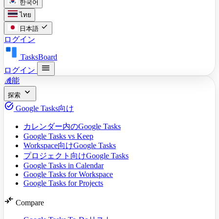
한국어
ไทย
check
日本語
ログイン
TasksBoard
menu
ログイン
機能
expand_more
探索
task_alt
Google Tasks向け
カレンダー内のGoogle Tasks
Google Tasks vs Keep
Workspace向けGoogle Tasks
プロジェクト向けGoogle Tasks
Google Tasks in Calendar
Google Tasks for Workspace
Google Tasks for Projects
compare_arrows
Compare