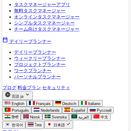
タスクマネージャーアプリ
無料タスクマネージャー
オンラインタスクマネージャー
シンプルタスクマネージャー
チーム向けタスクマネージャー
calendar_today
デイリープランナー
デイリープランナー
ウィークリープランナー
プロジェクトプランナー
ワークプランナー
パーソナルプランナー
ブログ
料金プラン
セキュリティ
language
expand_more
言語
ja
English
Français
Deutsch
Italiano
Português
Nederlands
Español
Русский
हिन्दी
Norsk
Svenska
العربية
中文
check
한국어
ไทย
日本語