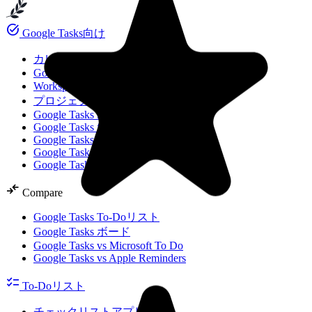
task_alt
Google Tasks向け
カレンダー内のGoogle Tasks
Google Tasks vs Keep
Workspace向けGoogle Tasks
プロジェクト向けGoogle Tasks
Google Tasks in Calendar
Google Tasks for Workspace
Google Tasks for Projects
Google Tasks To-Do List
Google Tasks Logo
compare_arrows
Compare
Google Tasks To-Doリスト
Google Tasks ボード
Google Tasks vs Microsoft To Do
Google Tasks vs Apple Reminders
checklist
To-Doリスト
チェックリストアプリ