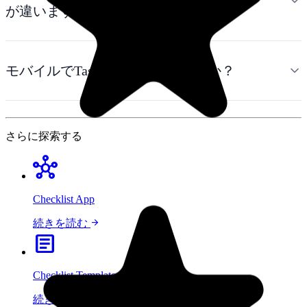
が違いますか？
モバイルでTasksBoardを使えますか？
さらに探索する
hub
Checklist App
arrow_forward
続きを読む
article
Checklist Template
arrow_forward
続きを読む