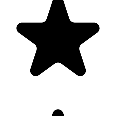
"Always have 101 things to do and this helps me organize and
prioritize like no other app can. It syncs to my phone and laptop, and
when I add dates to tasks, they automatically integrate into my
Google Calendar, which is immensely convenient. I can look at my
daily, weekly, and monthly overview in Google Calendar and
clearly see how much I was able to accomplish! Great tool indeed.
Excited to see how it will evolve over time."
PR
Parina Ramjee