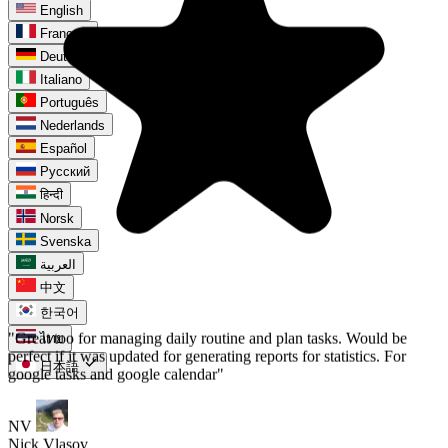
English
Français
"Great too for managing daily routine and plan tasks. Would be
Deutsch
perfect if it was updated for generating reports for statistics. For
Italiano
google tasks and google calendar"
Português
Nederlands
NV
Español
Nick Vlasov
Русский
हिन्दी
Norsk
Svenska
العربية
中文
한국어
ไทย
check
日本語