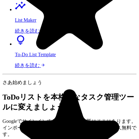
insights
List Maker
arrow_forward
続きを読む
lightbulb
To-Do List Template
arrow_forward
続きを読む
さあ始めましょう
ToDoリストを本格的なタスク管理ツー
ルに変えましょう
Googleでサインインすれば、タスクは既にそこにあります。
インポートも設定も学習も不要です。個人利用は永久無料で
す。