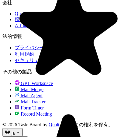
会社
Qualtir
採用情報
Affiliate
法的情報
プライバシー
利用規約
セキュリティ
その他の製品
GPT Workspace
Mail Merge
Mail Agent
Mail Tracker
Form Timer
Record Meeting
© 2026 TasksBoard by
Qualtir
. すべての権利を保有。
language
expand_more
ja