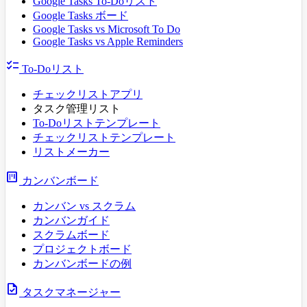
Google Tasks To-Doリスト
Google Tasks ボード
Google Tasks vs Microsoft To Do
Google Tasks vs Apple Reminders
checklist
To-Doリスト
チェックリストアプリ
タスク管理リスト
To-Doリストテンプレート
チェックリストテンプレート
リストメーカー
view_kanban
カンバンボード
カンバン vs スクラム
カンバンガイド
スクラムボード
プロジェクトボード
カンバンボードの例
task
タスクマネージャー