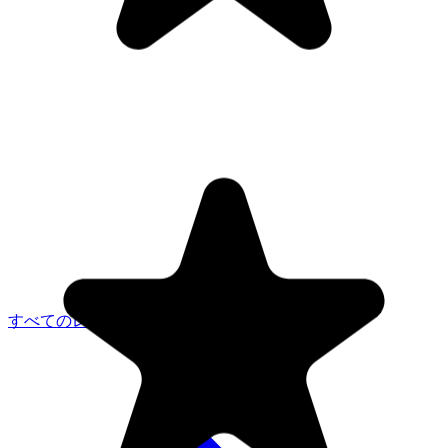
"Seriously, makes my tasks easier to share with the team, and the
free version is quite nice for our little office. Eventually, we will
すべてのレビューを見る
expand, and this is definitely a great tool to do that! Syncs with my
Workspace and Calendar."
CC
Chase Cattrall