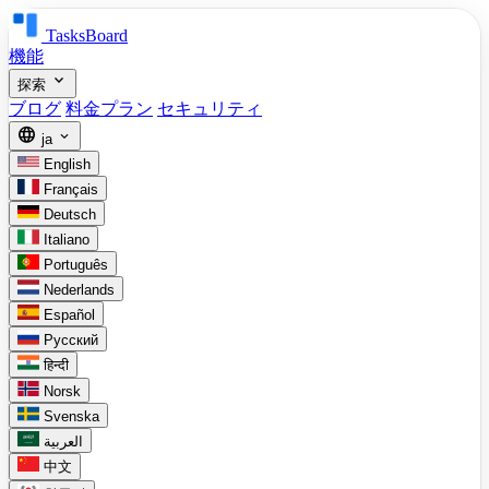
TasksBoard
機能
expand_more
探索
ブログ
料金プラン
セキュリティ
language
expand_more
ja
English
Français
Deutsch
Italiano
Português
Nederlands
Español
Русский
हिन्दी
Norsk
Svenska
العربية
中文