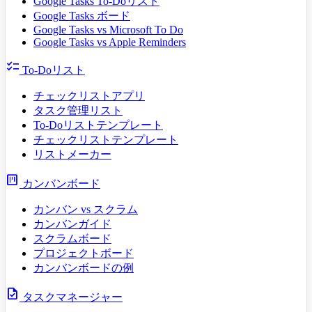
Google Tasks To-Doリスト
Google Tasks ボード
Google Tasks vs Microsoft To Do
Google Tasks vs Apple Reminders
checklist
To-Doリスト
チェックリストアプリ
タスク管理リスト
To-Doリストテンプレート
チェックリストテンプレート
リストメーカー
view_kanban
カンバンボード
カンバン vs スクラム
カンバンガイド
スクラムボード
プロジェクトボード
カンバンボードの例
task
タスクマネージャー