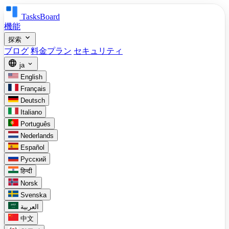
TasksBoard
機能
expand_more
探索
ブログ
料金プラン
セキュリティ
language
expand_more
ja
English
Français
Deutsch
Italiano
Português
Nederlands
Español
Русский
हिन्दी
Norsk
Svenska
العربية
中文