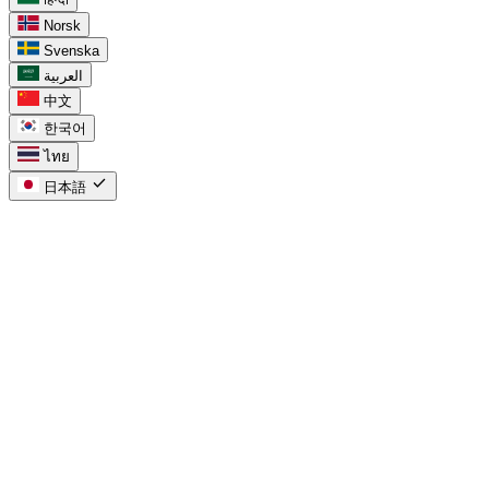
Norsk
Svenska
العربية
中文
한국어
ไทย
check
日本語
task_alt
Google Tasks向け
chevron_right
カレンダー内のGoogle Tasks
chevron_right
Google Tasks vs Keep
chevron_right
Workspace向けGoogle Tasks
chevron_right
プロジェクト向けGoogle Tasks
chevron_right
Google Tasks in Calendar
chevron_right
Google Tasks for Workspace
chevron_right
Google Tasks for Projects
compare_arrows
Compare
chevron_right
Google Tasks To-Doリスト