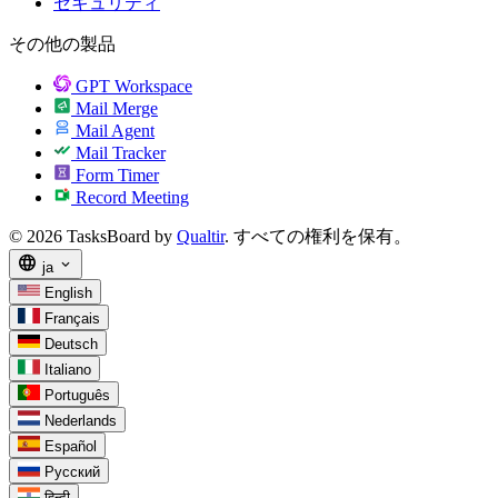
セキュリティ
その他の製品
GPT Workspace
Mail Merge
Mail Agent
Mail Tracker
Form Timer
Record Meeting
© 2026 TasksBoard by
Qualtir
. すべての権利を保有。
language
expand_more
ja
English
Français
Deutsch
Italiano
Português
Nederlands
Español
Русский
हिन्दी