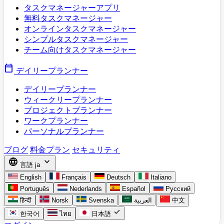
タスクマネージャーアプリ
無料タスクマネージャー
オンラインタスクマネージャー
シンプルタスクマネージャー
チーム向けタスクマネージャー
calendar_today
デイリープランナー
デイリープランナー
ウィークリープランナー
プロジェクトプランナー
ワークプランナー
パーソナルプランナー
ブログ
料金プラン
セキュリティ
language
expand_more
言語
ja
English
Français
Deutsch
Italiano
Português
Nederlands
Español
Русский
हिन्दी
Norsk
Svenska
العربية
中文
check
한국어
ไทย
日本語