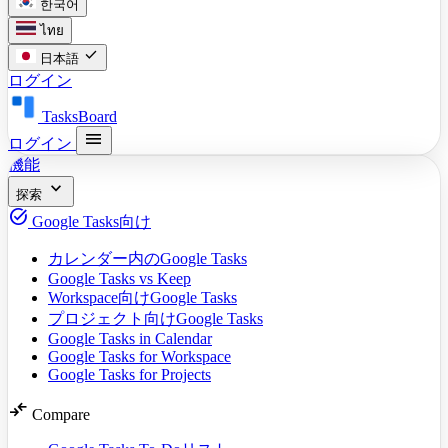
한국어
ไทย
check
日本語
ログイン
TasksBoard
menu
ログイン
機能
expand_more
探索
task_alt
Google Tasks向け
カレンダー内のGoogle Tasks
Google Tasks vs Keep
Workspace向けGoogle Tasks
プロジェクト向けGoogle Tasks
Google Tasks in Calendar
Google Tasks for Workspace
Google Tasks for Projects
compare_arrows
Compare