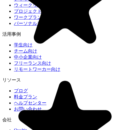
ウィークリープランナー
プロジェクトプランナー
ワークプランナー
パーソナルプランナー
活用事例
学生向け
チーム向け
中小企業向け
フリーランス向け
リモートワーカー向け
リソース
ブログ
料金プラン
ヘルプセンター
お問い合わせ
"Great too for managing daily routine and plan tasks. Would be
会社
perfect if it was updated for generating reports for statistics. For
google tasks and google calendar"