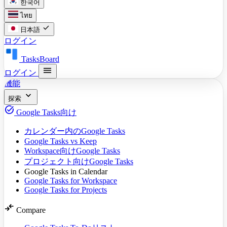
한국어
ไทย
check
日本語
ログイン
TasksBoard
menu
ログイン
機能
expand_more
探索
task_alt
Google Tasks向け
カレンダー内のGoogle Tasks
Google Tasks vs Keep
Workspace向けGoogle Tasks
プロジェクト向けGoogle Tasks
Google Tasks in Calendar
Google Tasks for Workspace
Google Tasks for Projects
compare_arrows
Compare