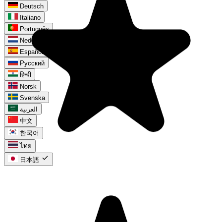
Deutsch
Italiano
Português
Nederlands
Español
Русский
हिन्दी
Norsk
Svenska
العربية
中文
한국어
ไทย
check
日本語