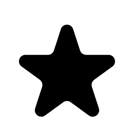
"Seriously, makes my tasks easier to share with the team, and the
free version is quite nice for our little office. Eventually, we will
expand, and this is definitely a great tool to do that! Syncs with my
Workspace and Calendar."
CC
Chase Cattrall