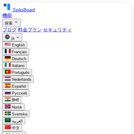
TasksBoard
機能
expand_more
探索
ブログ
料金プラン
セキュリティ
language
expand_more
ja
English
Français
Deutsch
Italiano
Português
Nederlands
Español
Русский
हिन्दी
Norsk
Svenska
العربية
中文