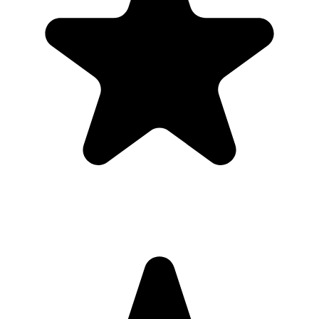
"Always have 101 things to do and this helps me organize and
prioritize like no other app can. It syncs to my phone and laptop, and
when I add dates to tasks, they automatically integrate into my
Google Calendar, which is immensely convenient. I can look at my
daily, weekly, and monthly overview in Google Calendar and
clearly see how much I was able to accomplish! Great tool indeed.
Excited to see how it will evolve over time."
PR
Parina Ramjee