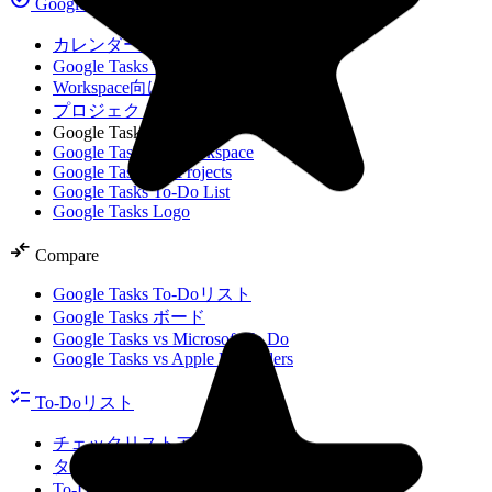
Google Tasks向け
カレンダー内のGoogle Tasks
Google Tasks vs Keep
Workspace向けGoogle Tasks
プロジェクト向けGoogle Tasks
Google Tasks in Calendar
Google Tasks for Workspace
Google Tasks for Projects
Google Tasks To-Do List
Google Tasks Logo
compare_arrows
Compare
Google Tasks To-Doリスト
Google Tasks ボード
Google Tasks vs Microsoft To Do
Google Tasks vs Apple Reminders
checklist
To-Doリスト
チェックリストアプリ
タスク管理リスト
To-Doリストテンプレート