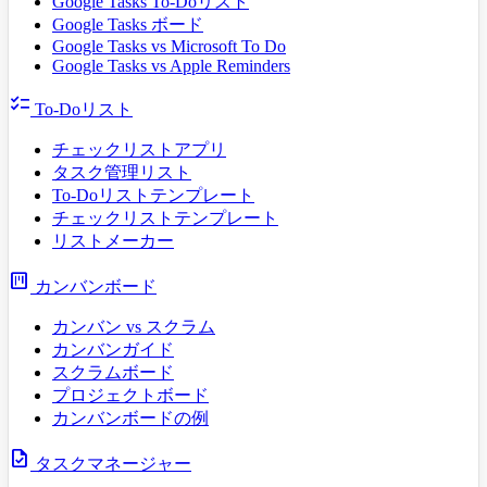
Google Tasks To-Doリスト
Google Tasks ボード
Google Tasks vs Microsoft To Do
Google Tasks vs Apple Reminders
checklist
To-Doリスト
チェックリストアプリ
タスク管理リスト
To-Doリストテンプレート
チェックリストテンプレート
リストメーカー
view_kanban
カンバンボード
カンバン vs スクラム
カンバンガイド
スクラムボード
プロジェクトボード
カンバンボードの例
task
タスクマネージャー