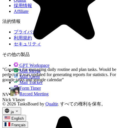
Qualtir
採用情報
Affiliate
NV
Nick Vlasov
法的情報
プライバシー
利用規約
セキュリティ
その他の製品
GPT Workspace
Mail Merge
Mail Agent
Mail Tracker
Form Timer
Record Meeting
© 2026 TasksBoard by
Qualtir
. すべての権利を保有。
language
expand_more
ja
English
Français