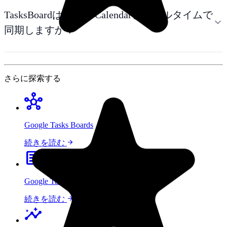
TasksBoardはGoogle Calendarとリアルタイムで
同期しますか？
さらに探索する
hub
Google Tasks Boards
arrow_forward
続きを読む
article
Google Tasks in Calendar
arrow_forward
続きを読む
insights