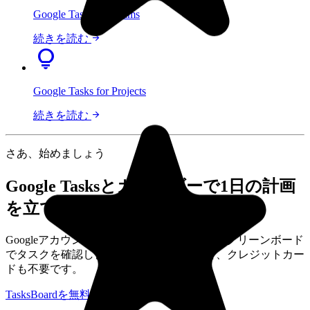
Google Tasks for Teams
arrow_forward
続きを読む
lightbulb
Google Tasks for Projects
arrow_forward
続きを読む
さあ、始めましょう
Google Tasksとカレンダーで1日の計画
を立てる
"I love the simple, intuitive interface and the Add to Tasks feature,
especially as I work through my emails! Sharing my tasks is also
Googleアカウントでサインインして、フルスクリーンボード
easy. Overall, outstanding and simple to use, and that means a lot
with too many complex tasks out there!"
でタスクを確認しましょう。ずっと無料で、クレジットカー
ドも不要です。
GC
TasksBoardを無料で試す
料金プランを見る
Greg Cantori