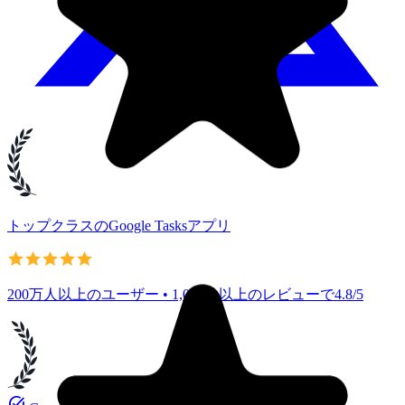
トップクラスのGoogle Tasksアプリ
200万人以上のユーザー • 1,000件以上のレビューで4.8/5
task_alt