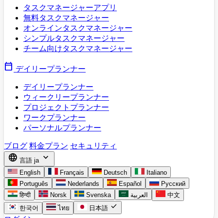
タスクマネージャーアプリ
無料タスクマネージャー
オンラインタスクマネージャー
シンプルタスクマネージャー
チーム向けタスクマネージャー
calendar_today
デイリープランナー
デイリープランナー
ウィークリープランナー
プロジェクトプランナー
ワークプランナー
パーソナルプランナー
ブログ
料金プラン
セキュリティ
language
expand_more
言語
ja
English
Français
Deutsch
Italiano
Português
Nederlands
Español
Русский
हिन्दी
Norsk
Svenska
العربية
中文
check
한국어
ไทย
日本語