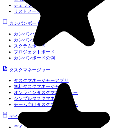
チェックリストテンプレート
リストメーカー
view_kanban
カンバンボード
カンバン vs スクラム
カンバンガイド
スクラムボード
プロジェクトボード
カンバンボードの例
task
タスクマネージャー
タスクマネージャーアプリ
無料タスクマネージャー
オンラインタスクマネージャー
シンプルタスクマネージャー
チーム向けタスクマネージャー
calendar_today
デイリープランナー
デイリープランナー