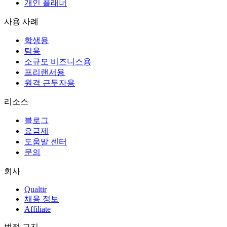
개인 플래너
사용 사례
학생용
팀용
소규모 비즈니스용
프리랜서용
원격 근무자용
리소스
블로그
요금제
도움말 센터
문의
회사
Qualtir
채용 정보
Affiliate
법적 고지