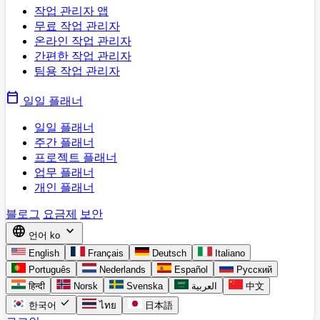
작업 관리자 앱
무료 작업 관리자
온라인 작업 관리자
간편한 작업 관리자
팀용 작업 관리자
calendar_today
일일 플래너
일일 플래너
주간 플래너
프로젝트 플래너
업무 플래너
개인 플래너
블로그
요금제
보안
language
expand_more
언어
ko
English
Français
Deutsch
Italiano
Português
Nederlands
Español
Русский
हिन्दी
Norsk
Svenska
العربية
中文
check
한국어
ไทย
日本語