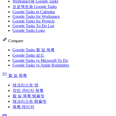
Workspace용 Google Tasks
프로젝트용 Google Tasks
Google Tasks in Calendar
Google Tasks for Workspace
Google Tasks for Projects
Google Tasks To-Do List
Google Tasks Logo
compare_arrows
Compare
Google Tasks 할 일 목록
Google Tasks 보드
Google Tasks vs Microsoft To Do
Google Tasks vs Apple Reminders
checklist
할 일 목록
체크리스트 앱
작업 관리자 목록
할 일 목록 템플릿
체크리스트 템플릿
목록 메이커