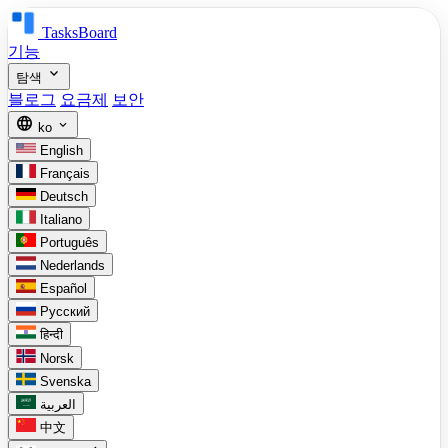
TasksBoard
기능
expand_more
탐색
블로그
요금제
보안
language
expand_more
ko
English
Français
Deutsch
Italiano
Português
Nederlands
Español
Русский
हिन्दी
Norsk
Svenska
العربية
中文