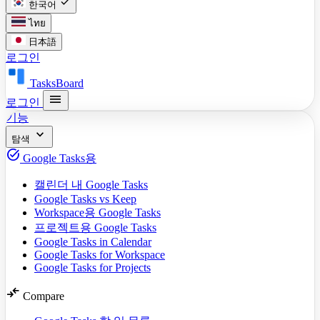
check
한국어
ไทย
日本語
로그인
TasksBoard
menu
로그인
기능
expand_more
탐색
task_alt
Google Tasks용
캘린더 내 Google Tasks
Google Tasks vs Keep
Workspace용 Google Tasks
프로젝트용 Google Tasks
Google Tasks in Calendar
Google Tasks for Workspace
Google Tasks for Projects
compare_arrows
Compare