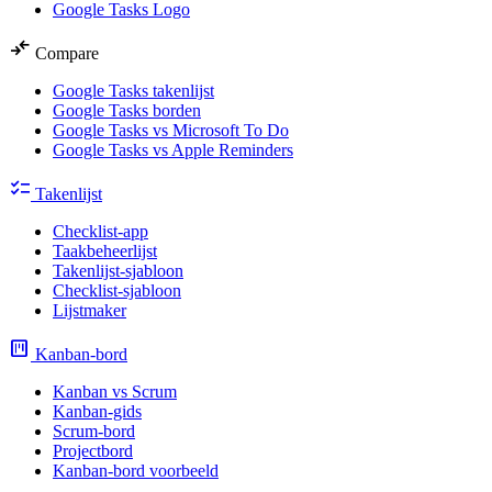
Google Tasks Logo
compare_arrows
Compare
Google Tasks takenlijst
Google Tasks borden
Google Tasks vs Microsoft To Do
Google Tasks vs Apple Reminders
checklist
Takenlijst
Checklist-app
Taakbeheerlijst
Takenlijst-sjabloon
Checklist-sjabloon
Lijstmaker
view_kanban
Kanban-bord
Kanban vs Scrum
Kanban-gids
Scrum-bord
Projectbord
Kanban-bord voorbeeld