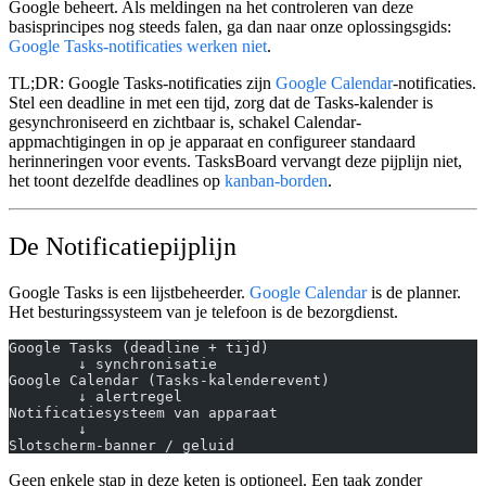
Google beheert. Als meldingen na het controleren van deze
basisprincipes nog steeds falen, ga dan naar onze oplossingsgids:
Google Tasks-notificaties werken niet
.
TL;DR:
Google Tasks-notificaties zijn
Google Calendar
-notificaties.
Stel een deadline in met een tijd, zorg dat de Tasks-kalender is
gesynchroniseerd en zichtbaar is, schakel Calendar-
appmachtigingen in op je apparaat en configureer standaard
herinneringen voor events. TasksBoard vervangt deze pijplijn niet,
het toont dezelfde deadlines op
kanban-borden
.
De Notificatiepijplijn
Google Tasks is een lijstbeheerder.
Google Calendar
is de planner.
Het besturingssysteem van je telefoon is de bezorgdienst.
Google Tasks (deadline + tijd)
        ↓ synchronisatie
Google Calendar (Tasks-kalenderevent)
        ↓ alertregel
Notificatiesysteem van apparaat
        ↓
Slotscherm-banner / geluid
Geen enkele stap in deze keten is optioneel. Een taak zonder