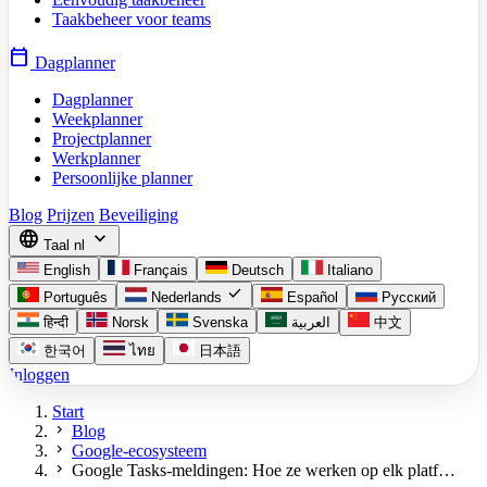
Taakbeheer voor teams
calendar_today
Dagplanner
Dagplanner
Weekplanner
Projectplanner
Werkplanner
Persoonlijke planner
Blog
Prijzen
Beveiliging
language
expand_more
Taal
nl
English
Français
Deutsch
Italiano
check
Português
Nederlands
Español
Русский
हिन्दी
Norsk
Svenska
العربية
中文
한국어
ไทย
日本語
Inloggen
Start
chevron_right
Blog
chevron_right
Google-ecosysteem
chevron_right
Google Tasks-meldingen: Hoe ze werken op elk platf…