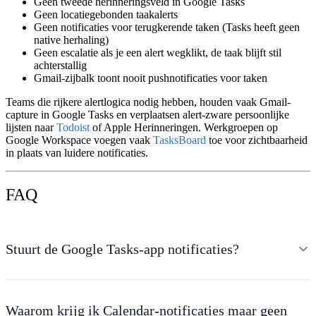
Geen tweede herinneringsveld
in Google Tasks
Geen locatiegebonden taakalerts
Geen notificaties voor terugkerende taken
(Tasks heeft geen
native herhaling)
Geen escalatie
als je een alert wegklikt, de taak blijft stil
achterstallig
Gmail-zijbalk
toont nooit pushnotificaties voor taken
Teams die rijkere alertlogica nodig hebben, houden vaak Gmail-
capture in Google Tasks en verplaatsen alert-zware persoonlijke
lijsten naar
Todoist
of Apple Herinneringen. Werkgroepen op
Google Workspace voegen vaak
TasksBoard
toe voor zichtbaarheid
in plaats van luidere notificaties.
FAQ
Stuurt de Google Tasks-app notificaties?
Waarom krijg ik Calendar-notificaties maar geen