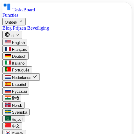
TasksBoard
Functies
expand_more
Ontdek
Blog
Prijzen
Beveiliging
language
expand_more
nl
English
Français
Deutsch
Italiano
Português
check
Nederlands
Español
Русский
हिन्दी
Norsk
Svenska
العربية
中文
한국어