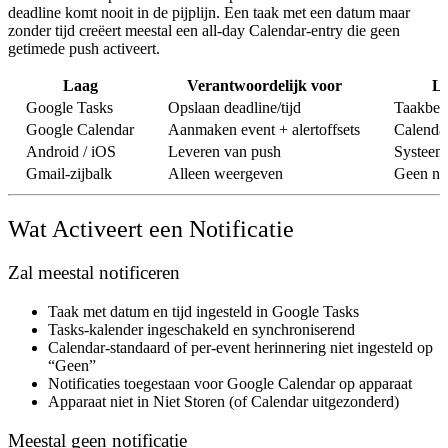
deadline komt nooit in de pijplijn. Een taak met een datum maar
zonder tijd creëert meestal een all-day Calendar-entry die geen
getimede push activeert.
Laag
Verantwoordelijk voor
Lo
Google Tasks
Opslaan deadline/tijd
Taakbew
Google Calendar
Aanmaken event + alertoffsets
Calendar
Android / iOS
Leveren van push
Systeem
Gmail-zijbalk
Alleen weergeven
Geen not
Wat Activeert een Notificatie
Zal meestal notificeren
Taak met
datum en tijd
ingesteld in Google Tasks
Tasks-kalender
ingeschakeld en synchroniserend
Calendar-standaard of per-event herinnering
niet ingesteld op
“Geen”
Notificaties toegestaan
voor Google Calendar op apparaat
Apparaat
niet in Niet Storen
(of Calendar uitgezonderd)
Meestal geen notificatie