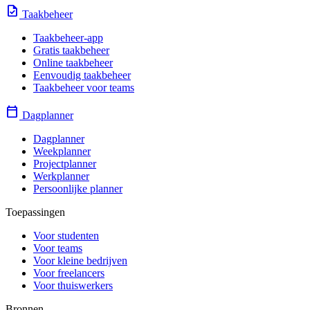
task
Taakbeheer
Taakbeheer-app
Gratis taakbeheer
Online taakbeheer
Eenvoudig taakbeheer
Taakbeheer voor teams
calendar_today
Dagplanner
Dagplanner
Weekplanner
Projectplanner
Werkplanner
Persoonlijke planner
Toepassingen
Voor studenten
Voor teams
Voor kleine bedrijven
Voor freelancers
Voor thuiswerkers
Bronnen