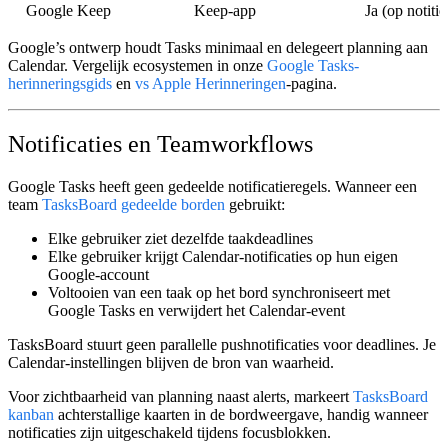
Google Keep
Keep-app
Ja (op notitie
Google’s ontwerp houdt Tasks minimaal en delegeert planning aan
Calendar. Vergelijk ecosystemen in onze
Google Tasks-
herinneringsgids
en
vs Apple Herinneringen
-pagina.
Notificaties en Teamworkflows
Google Tasks heeft geen gedeelde notificatieregels. Wanneer een
team
TasksBoard gedeelde borden
gebruikt:
Elke gebruiker ziet dezelfde taakdeadlines
Elke gebruiker krijgt Calendar-notificaties op
hun eigen
Google-account
Voltooien van een taak op het bord synchroniseert met
Google Tasks en verwijdert het Calendar-event
TasksBoard stuurt geen parallelle pushnotificaties voor deadlines. Je
Calendar-instellingen blijven de bron van waarheid.
Voor zichtbaarheid van planning naast alerts, markeert
TasksBoard
kanban
achterstallige kaarten in de bordweergave, handig wanneer
notificaties zijn uitgeschakeld tijdens focusblokken.