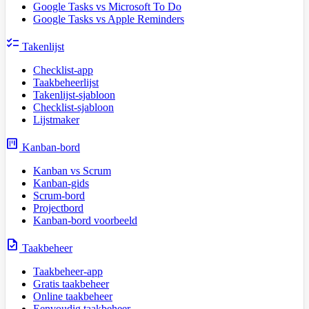
Google Tasks vs Microsoft To Do
Google Tasks vs Apple Reminders
checklist
Takenlijst
Checklist-app
Taakbeheerlijst
Takenlijst-sjabloon
Checklist-sjabloon
Lijstmaker
view_kanban
Kanban-bord
Kanban vs Scrum
Kanban-gids
Scrum-bord
Projectbord
Kanban-bord voorbeeld
task
Taakbeheer
Taakbeheer-app
Gratis taakbeheer
Online taakbeheer
Eenvoudig taakbeheer