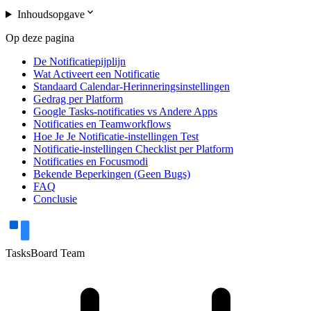
expand_more
Inhoudsopgave
Op deze pagina
De Notificatiepijplijn
Wat Activeert een Notificatie
Standaard Calendar-Herinneringsinstellingen
Gedrag per Platform
Google Tasks-notificaties vs Andere Apps
Notificaties en Teamworkflows
Hoe Je Je Notificatie-instellingen Test
Notificatie-instellingen Checklist per Platform
Notificaties en Focusmodi
Bekende Beperkingen (Geen Bugs)
FAQ
Conclusie
TasksBoard Team