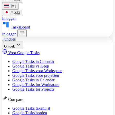
ไทย
日本語
Inloggen
TasksBoard
menu
Inloggen
Functies
expand_more
Ontdek
task_alt
Voor Google Tasks
Google Tasks in Calendar
Google Tasks vs Keep
Google Tasks voor Workspace
Google Tasks voor projecten
Google Tasks in Calendar
Google Tasks for Workspace
Google Tasks for Projects
compare_arrows
Compare
Google Tasks takenlijst
Google Tasks borden