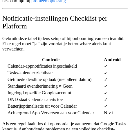
bespaart tijd bij
probleemoplossing
.
Notificatie-instellingen Checklist per
Platform
Gebruik deze tabel tijdens setup of bij onboarding van een teamlid.
Elke regel moet “ja” zijn voordat je betrouwbare alerts kunt
verwachten.
Controle
Android
Calendar-appnotificaties ingeschakeld
✓
Tasks-kalender zichtbaar
✓
Getimede deadline op taak (niet alleen datum)
✓
Standaard eventherinnering ≠ Geen
✓
Ingelogd opzelfde Google-account
✓
DND staat Calendar-alerts toe
✓
Batterijoptimalisatie uit voor Calendar
✓
Achtergrond App Verversen aan voor Calendar
N.v.t.
Als een regel faalt, los dit op voordat je aanneemt dat Google Tasks
kapot is. Aanhoudende problemen na een volledige checklist-