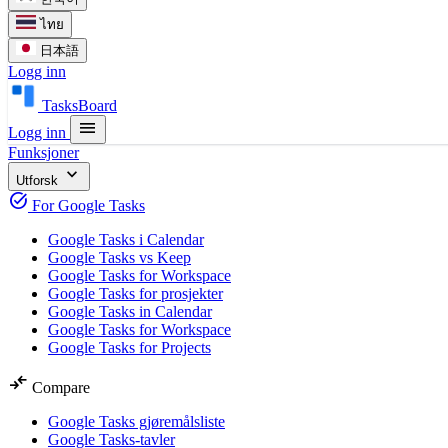
ไทย
日本語
Logg inn
TasksBoard
menu
Logg inn
Funksjoner
expand_more
Utforsk
task_alt
For Google Tasks
Google Tasks i Calendar
Google Tasks vs Keep
Google Tasks for Workspace
Google Tasks for prosjekter
Google Tasks in Calendar
Google Tasks for Workspace
Google Tasks for Projects
compare_arrows
Compare
Google Tasks gjøremålsliste
Google Tasks-tavler