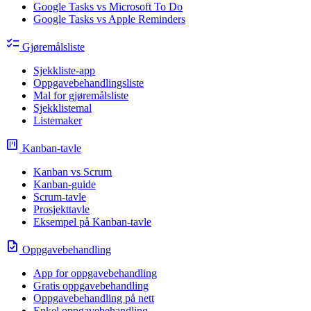
Google Tasks vs Microsoft To Do
Google Tasks vs Apple Reminders
checklist
Gjøremålsliste
Sjekkliste-app
Oppgavebehandlingsliste
Mal for gjøremålsliste
Sjekklistemal
Listemaker
view_kanban
Kanban-tavle
Kanban vs Scrum
Kanban-guide
Scrum-tavle
Prosjekttavle
Eksempel på Kanban-tavle
task
Oppgavebehandling
App for oppgavebehandling
Gratis oppgavebehandling
Oppgavebehandling på nett
Enkel oppgavebehandling