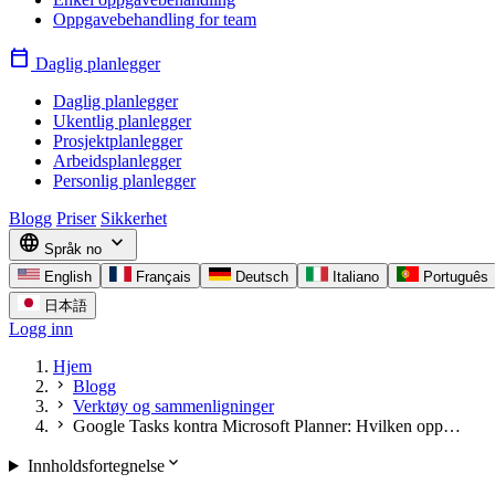
Oppgavebehandling for team
calendar_today
Daglig planlegger
Daglig planlegger
Ukentlig planlegger
Prosjektplanlegger
Arbeidsplanlegger
Personlig planlegger
Blogg
Priser
Sikkerhet
language
expand_more
Språk
no
English
Français
Deutsch
Italiano
Português
日本語
Logg inn
Hjem
chevron_right
Blogg
chevron_right
Verktøy og sammenligninger
chevron_right
Google Tasks kontra Microsoft Planner: Hvilken opp…
expand_more
Innholdsfortegnelse