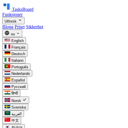
TasksBoard
Funksjoner
expand_more
Utforsk
Blogg
Priser
Sikkerhet
language
expand_more
no
English
Français
Deutsch
Italiano
Português
Nederlands
Español
Русский
हिन्दी
check
Norsk
Svenska
العربية
中文
한국어