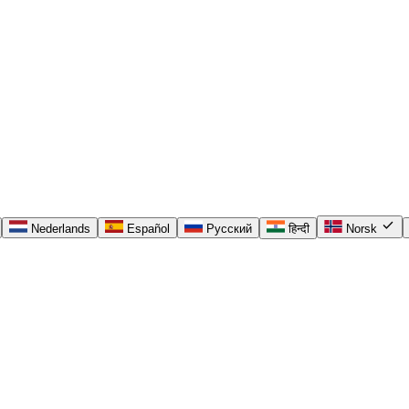
check
Nederlands
Español
Русский
हिन्दी
Norsk