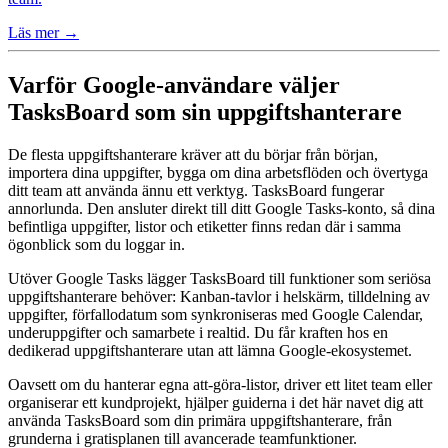
Läs mer →
Varför Google-användare väljer
TasksBoard som sin uppgiftshanterare
De flesta uppgiftshanterare kräver att du börjar från början,
importera dina uppgifter, bygga om dina arbetsflöden och övertyga
ditt team att använda ännu ett verktyg. TasksBoard fungerar
annorlunda. Den ansluter direkt till ditt Google Tasks-konto, så dina
befintliga uppgifter, listor och etiketter finns redan där i samma
ögonblick som du loggar in.
Utöver Google Tasks lägger TasksBoard till funktioner som seriösa
uppgiftshanterare behöver: Kanban-tavlor i helskärm, tilldelning av
uppgifter, förfallodatum som synkroniseras med Google Calendar,
underuppgifter och samarbete i realtid. Du får kraften hos en
dedikerad uppgiftshanterare utan att lämna Google-ekosystemet.
Oavsett om du hanterar egna att-göra-listor, driver ett litet team eller
organiserar ett kundprojekt, hjälper guiderna i det här navet dig att
använda TasksBoard som din primära uppgiftshanterare, från
grunderna i gratisplanen till avancerade teamfunktioner.