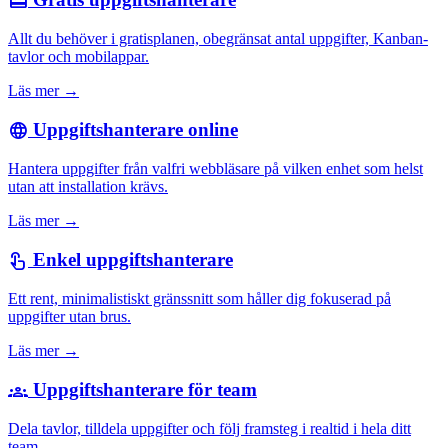
card_giftcard
Allt du behöver i gratisplanen, obegränsat antal uppgifter, Kanban-
tavlor och mobilappar.
Läs mer →
Uppgiftshanterare online
language
Hantera uppgifter från valfri webbläsare på vilken enhet som helst
utan att installation krävs.
Läs mer →
Enkel uppgiftshanterare
touch_app
Ett rent, minimalistiskt gränssnitt som håller dig fokuserad på
uppgifter utan brus.
Läs mer →
Uppgiftshanterare för team
groups
Dela tavlor, tilldela uppgifter och följ framsteg i realtid i hela ditt
team.