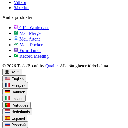
Villkor
Säkerhet
Andra produkter
GPT Workspace
Mail Merge
Mail Agent
Mail Tracker
Form Timer
Record Meeting
© 2026 TasksBoard by
Qualtir
. Alla rättigheter förbehållna.
language
sv
expand_more
English
Français
Deutsch
Italiano
Português
Nederlands
Español
Русский