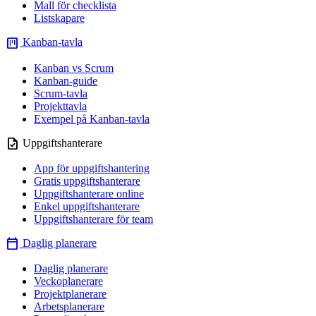
Mall för checklista
Listskapare
view_kanban
Kanban-tavla
Kanban vs Scrum
Kanban-guide
Scrum-tavla
Projekttavla
Exempel på Kanban-tavla
task
Uppgiftshanterare
App för uppgiftshantering
Gratis uppgiftshanterare
Uppgiftshanterare online
Enkel uppgiftshanterare
Uppgiftshanterare för team
calendar_today
Daglig planerare
Daglig planerare
Veckoplanerare
Projektplanerare
Arbetsplanerare