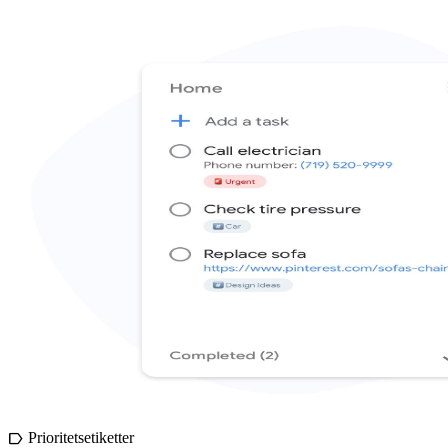
Prioritetsetiketter
label