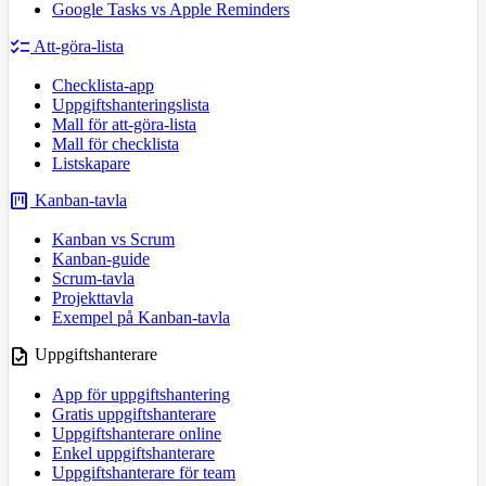
Google Tasks vs Apple Reminders
checklist
Att-göra-lista
Checklista-app
Uppgiftshanteringslista
Mall för att-göra-lista
Mall för checklista
Listskapare
view_kanban
Kanban-tavla
Kanban vs Scrum
Kanban-guide
Scrum-tavla
Projekttavla
Exempel på Kanban-tavla
task
Uppgiftshanterare
App för uppgiftshantering
Gratis uppgiftshanterare
Uppgiftshanterare online
Enkel uppgiftshanterare
Uppgiftshanterare för team