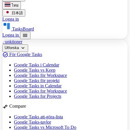
ไทย
日本語
Logga in
TasksBoard
menu
Logga in
Funktioner
expand_more
Utforska
task_alt
För Google Tasks
Google Tasks i Calendar
Google Tasks vs Keep
Google Tasks för Workspace
Google Tasks för projekt
Google Tasks in Calendar
Google Tasks for Workspace
Google Tasks for Projects
compare_arrows
Compare
Google Tasks att-göra-lista
Google Tasks-tavlor
Google Tasks vs Microsoft To Do