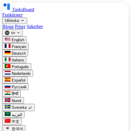
TasksBoard
Funktioner
expand_more
Utforska
Blogg
Priser
Säkerhet
language
sv
expand_more
English
Français
Deutsch
Italiano
Português
Nederlands
Español
Русский
हिन्दी
Norsk
check
Svenska
العربية
中文
한국어