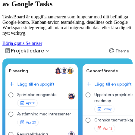
av Google Tasks
TasksBoard är uppgiftshanteraren som fungerar med ditt befintliga
Google-konto. Kanban-tavlor, teamdelning, deadlines och Google
Workspace-integrering, allt utan att migrera din data eller lära dig ett
nytt verktyg.
Börja gratis
Se priser
assignment
palette
expand_more
Projektledare
Theme
Planering
Genomförande
Lägg till en uppgift
Lägg till en uppgift
Sprintplaneringsmöte
Uppdatera projektets
roadmap
Apr 18
Today
Avstämning med intressenter
Granska teamets kapa
Apr 20
Apr 12
Resursallokering