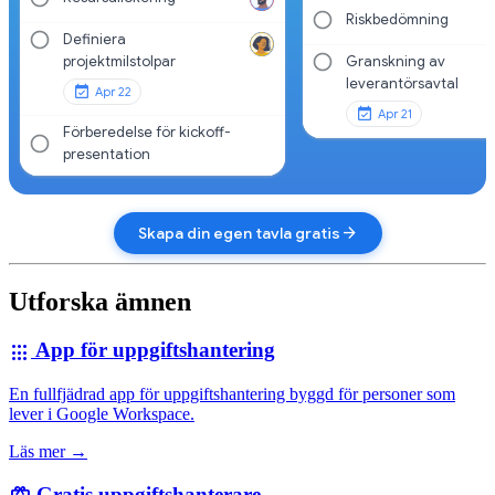
Riskbedömning
Definiera
projektmilstolpar
Granskning av
leverantörsavtal
Apr 22
Apr 21
Förberedelse för kickoff-
presentation
arrow_forward
Skapa din egen tavla gratis
Utforska ämnen
App för uppgiftshantering
apps
En fullfjädrad app för uppgiftshantering byggd för personer som
lever i Google Workspace.
Läs mer →
Gratis uppgiftshanterare