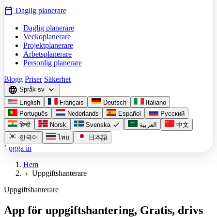
calendar_today
Daglig planerare
Daglig planerare
Veckoplanerare
Projektplanerare
Arbetsplanerare
Personlig planerare
Blogg
Priser
Säkerhet
language
expand_more
Språk
sv
English
Français
Deutsch
Italiano
Português
Nederlands
Español
Русский
check
हिन्दी
Norsk
Svenska
العربية
中文
한국어
ไทย
日本語
Logga in
Hem
Uppgiftshanterare
chevron_right
Uppgiftshanterare
App för uppgiftshantering, Gratis, drivs