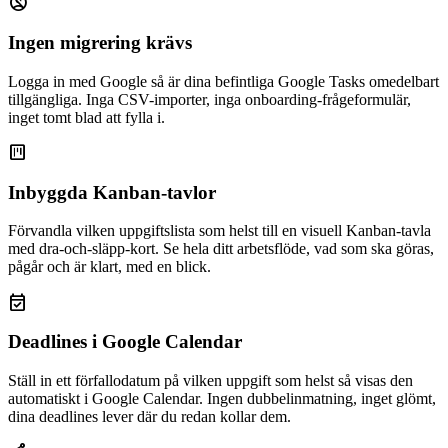
no_accounts
Ingen migrering krävs
Logga in med Google så är dina befintliga Google Tasks omedelbart
tillgängliga. Inga CSV-importer, inga onboarding-frågeformulär,
inget tomt blad att fylla i.
view_kanban
Inbyggda Kanban-tavlor
Förvandla vilken uppgiftslista som helst till en visuell Kanban-tavla
med dra-och-släpp-kort. Se hela ditt arbetsflöde, vad som ska göras,
pågår och är klart, med en blick.
event_available
Deadlines i Google Calendar
Ställ in ett förfallodatum på vilken uppgift som helst så visas den
automatiskt i Google Calendar. Ingen dubbelinmatning, inget glömt,
dina deadlines lever där du redan kollar dem.