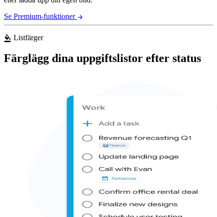
Se Premium-funktioner
arrow_forward
Listfärger
format_color_fill
Färglägg dina uppgiftslistor efter status