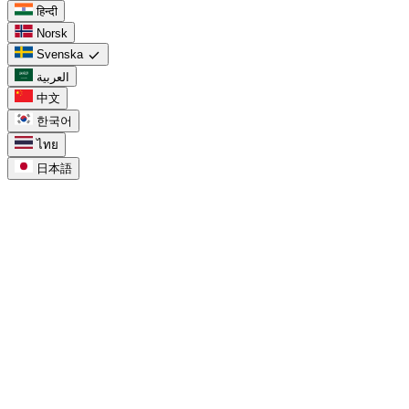
हिन्दी
Norsk
check
Svenska
العربية
中文
한국어
ไทย
日本語
task_alt
För Google Tasks
Google Tasks i Calendar
chevron_right
Google Tasks vs Keep
chevron_right
Google Tasks för Workspace
chevron_right
Google Tasks för projekt
chevron_right
Google Tasks in Calendar
chevron_right
Google Tasks for Workspace
chevron_right
Google Tasks for Projects
chevron_right
compare_arrows
Compare
Google Tasks att-göra-lista
chevron_right
Google Tasks-tavlor
chevron_right