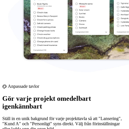
Anpassade tavlor
palette
Gör varje projekt omedelbart
igenkännbart
Ställ in en unik bakgrund för varje projekttavla så att "Lansering",
"Kund A" och "Personligt" syns direkt. Välj från förinställningar
eller ladda upp din egen bild.