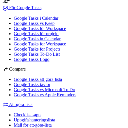
task_alt
För Google Tasks
Google Tasks i Calendar
Google Tasks vs Keep
Google Tasks för Workspace
Google Tasks för projekt
Google Tasks in Calendar
Google Tasks for Workspace
Google Tasks for Projects
Google Tasks To-Do List
Google Tasks Logo
compare_arrows
Compare
Google Tasks att-göra-lista
Google Tasks-tavlor
Google Tasks vs Microsoft To Do
Google Tasks vs Apple Reminders
checklist
Att-göra-lista
Checklista-app
Uppgiftshanteringslista
Mall för att-göra-lista