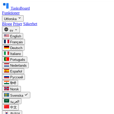
TasksBoard
Funktioner
expand_more
Utforska
Blogg
Priser
Säkerhet
language
expand_more
sv
English
Français
Deutsch
Italiano
Português
Nederlands
Español
Русский
हिन्दी
Norsk
check
Svenska
العربية
中文
한국어