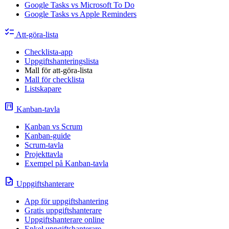
Google Tasks vs Microsoft To Do
Google Tasks vs Apple Reminders
checklist
Att-göra-lista
Checklista-app
Uppgiftshanteringslista
Mall för att-göra-lista
Mall för checklista
Listskapare
view_kanban
Kanban-tavla
Kanban vs Scrum
Kanban-guide
Scrum-tavla
Projekttavla
Exempel på Kanban-tavla
task
Uppgiftshanterare
App för uppgiftshantering
Gratis uppgiftshanterare
Uppgiftshanterare online
Enkel uppgiftshanterare