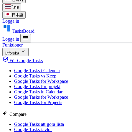
ไทย
日本語
Logga in
TasksBoard
menu
Logga in
Funktioner
expand_more
Utforska
task_alt
För Google Tasks
Google Tasks i Calendar
Google Tasks vs Keep
Google Tasks för Workspace
Google Tasks för projekt
Google Tasks in Calendar
Google Tasks for Workspace
Google Tasks for Projects
compare_arrows
Compare
Google Tasks att-göra-lista
Google Tasks-tavlor