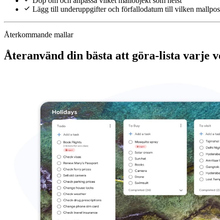
Döp om och anpassa vilket mallobjekt som helst
Lägg till underuppgifter och förfallodatum till vilken mallpos
Återkommande mallar
Återanvänd din bästa att göra-lista varje 