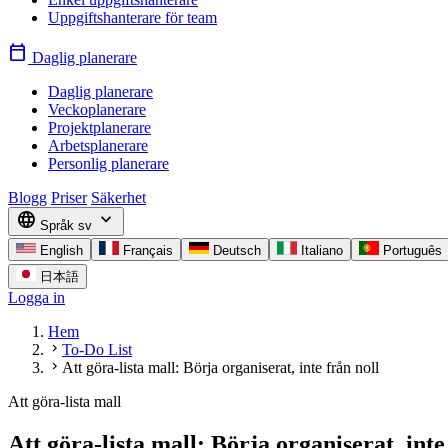
Uppgiftshanterare för team
calendar_today
Daglig planerare
Daglig planerare
Veckoplanerare
Projektplanerare
Arbetsplanerare
Personlig planerare
Blogg
Priser
Säkerhet
language
expand_more
Språk
sv
English
Français
Deutsch
Italiano
Português
日本語
Logga in
Hem
chevron_right
To-Do List
chevron_right
Att göra-lista mall: Börja organiserat, inte från noll
Att göra-lista mall
Att göra-lista mall: Börja organiserat, inte