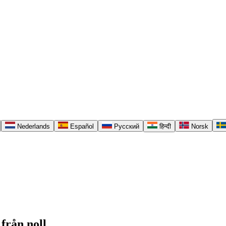
Nederlands
Español
Русский
हिन्दी
Norsk
 från noll