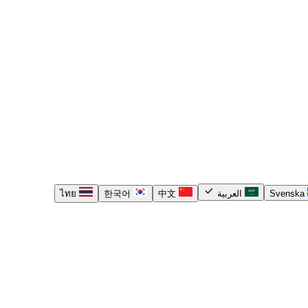
check
Svenska
العربية
中文
한국어
ไทย