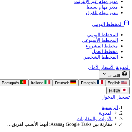
مدير مهام عبر الإنترنت
مدير مهام بسيط
مدير مهام للفرق
calendar_today
المخطط اليومي
المخطط اليومي
المخطط الأسبوعي
مخطط المشروع
مخطط العمل
المخطط الشخصي
المدونة
الأسعار
الأمان
expand_more
language
اللغة
ar
Português
Italiano
Deutsch
Français
English
日本語
تسجيل الدخول
الرئيسية
chevron_right
المدونة
chevron_right
الأدوات والمقارنات
chevron_right
مقارنة بين Google Tasks وAsana: أيهما الأنسب لفريق…