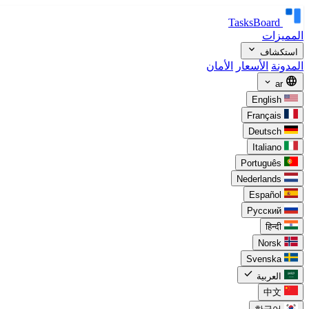
TasksBoard
المميزات
expand_more
استكشاف
المدونة
الأسعار
الأمان
language
expand_more
ar
English
Français
Deutsch
Italiano
Português
Nederlands
Español
Русский
हिन्दी
Norsk
Svenska
check
العربية
中文