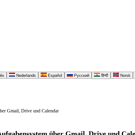
uês
Nederlands
Español
Русский
हिन्दी
Norsk
ber Gmail, Drive und Calendar
Aufgabensystem über Gmail, Drive und Cal