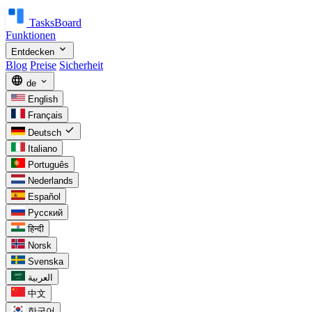
TasksBoard
Funktionen
expand_more
Entdecken
Blog
Preise
Sicherheit
language
expand_more
de
English
Français
check
Deutsch
Italiano
Português
Nederlands
Español
Русский
हिन्दी
Norsk
Svenska
العربية
中文
한국어