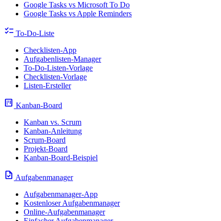
Google Tasks vs Microsoft To Do
Google Tasks vs Apple Reminders
checklist
To-Do-Liste
Checklisten-App
Aufgabenlisten-Manager
To-Do-Listen-Vorlage
Checklisten-Vorlage
Listen-Ersteller
view_kanban
Kanban-Board
Kanban vs. Scrum
Kanban-Anleitung
Scrum-Board
Projekt-Board
Kanban-Board-Beispiel
task
Aufgabenmanager
Aufgabenmanager-App
Kostenloser Aufgabenmanager
Online-Aufgabenmanager
Einfacher Aufgabenmanager