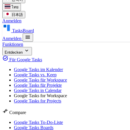
ไทย
日本語
Anmelden
TasksBoard
menu
Anmelden
Funktionen
expand_more
Entdecken
task_alt
Für Google Tasks
Google Tasks im Kalender
Google Tasks vs. Keep
Google Tasks für Workspace
Google Tasks für Projekte
Google Tasks in Calendar
Google Tasks for Workspace
Google Tasks for Projects
compare_arrows
Compare
Google Tasks To-Do-Liste
Google Tasks Boards