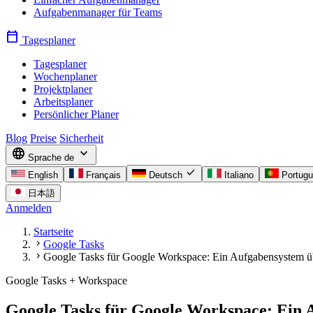
Aufgabenmanager für Teams
calendar_today
Tagesplaner
Tagesplaner
Wochenplaner
Projektplaner
Arbeitsplaner
Persönlicher Planer
Blog
Preise
Sicherheit
language
expand_more
Sprache
de
check
English
Français
Deutsch
Italiano
Portug
日本語
Anmelden
Startseite
chevron_right
Google Tasks
chevron_right
Google Tasks für Google Workspace: Ein Aufgabensystem ü
Google Tasks + Workspace
Google Tasks für Google Workspace: Ein 