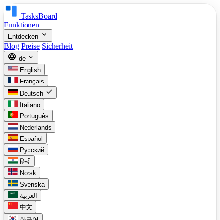
TasksBoard
Funktionen
expand_more
Entdecken
Blog
Preise
Sicherheit
language
expand_more
de
English
Français
check
Deutsch
Italiano
Português
Nederlands
Español
Русский
हिन्दी
Norsk
Svenska
العربية
中文
한국어