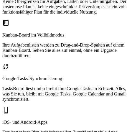
Keine Obergrenzen für Aufgaben, Listen oder Unteraufgaben. Der
kostenlose Plan ist keine eingeschränkte Testversion; es ist ein voll
funktionsfähiger Plan für die individuelle Nutzung.
view_kanban
Kanban-Board im Vollbildmodus
Ihre Aufgabenlisten werden zu Drag-and-Drop-Spalten auf einem
Kanban-Board. Sehen Sie alles auf einmal, ohne ein Upgrade
durchzuführen.
sync
Google Tasks-Synchronisierung
TasksBoard liest und schreibt Ihre Google Tasks in Echtzeit. Alles,
was Sie tun, bleibt mit Google Tasks, Google Calendar und Gmail
synchronisiert.
phone_iphone
iOS- und Android-Apps