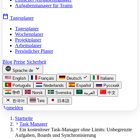
Aufgabenmanager für Teams
calendar_today
Tagesplaner
Tagesplaner
Wochenplaner
Projektplaner
Arbeitsplaner
Persönlicher Planer
Blog
Preise
Sicherheit
language
expand_more
Sprache
de
check
English
Français
Deutsch
Italiano
Português
Nederlands
Español
Русский
हिन्दी
Norsk
Svenska
العربية
中文
한국어
ไทย
日本語
Anmelden
Startseite
chevron_right
Task Manager
chevron_right
Ein kostenloser Task-Manager ohne Limits: Unbegrenzte
Aufgaben, Boards und Synchronisierung