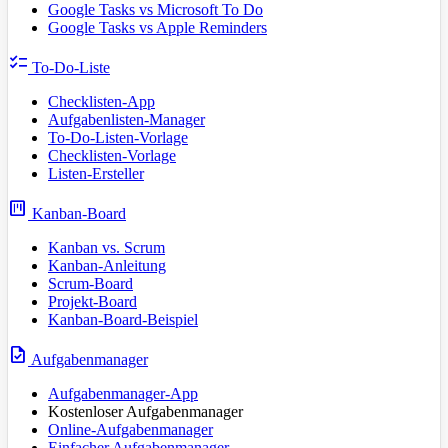
Google Tasks vs Microsoft To Do
Google Tasks vs Apple Reminders
checklist
To-Do-Liste
Checklisten-App
Aufgabenlisten-Manager
To-Do-Listen-Vorlage
Checklisten-Vorlage
Listen-Ersteller
view_kanban
Kanban-Board
Kanban vs. Scrum
Kanban-Anleitung
Scrum-Board
Projekt-Board
Kanban-Board-Beispiel
task
Aufgabenmanager
Aufgabenmanager-App
Kostenloser Aufgabenmanager
Online-Aufgabenmanager
Einfacher Aufgabenmanager