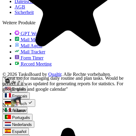
google tasks and google calendar"
Datenschutz
AGB
Sicherheit
NV
Nick Vlasov
Weitere Produkte
GPT Workspace
Mail Merge
Mail Agent
Mail Tracker
Form Timer
Record Meeting
© 2026 TasksBoard by
Qualtir
. Alle Rechte vorbehalten.
language
expand_more
de
English
Français
check
Deutsch
Italiano
Português
Nederlands
Español