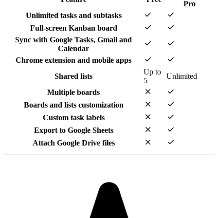
Pro
check
check
Unlimited tasks and subtasks
check
check
Full-screen Kanban board
Sync with Google Tasks, Gmail and
check
check
Calendar
check
check
Chrome extension and mobile apps
Up to
Shared lists
Unlimited
5
close
check
Multiple boards
close
check
Boards and lists customization
close
check
Custom task labels
close
check
Export to Google Sheets
close
check
Attach Google Drive files