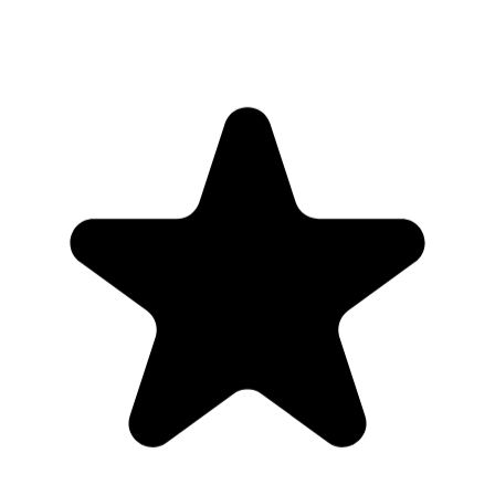
"Seriously, makes my tasks easier to share with the team, and the
free version is quite nice for our little office. Eventually, we will
expand, and this is definitely a great tool to do that! Syncs with my
Workspace and Calendar."
CC
Chase Cattrall