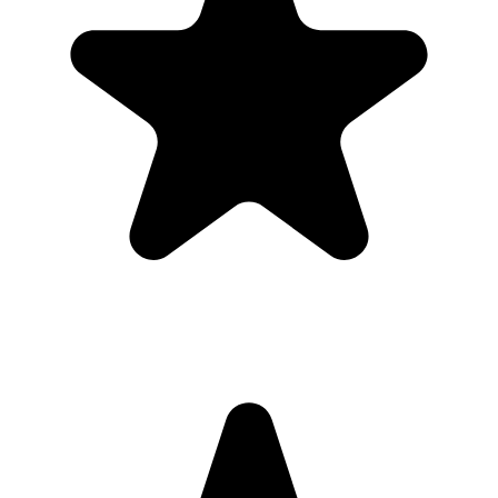
"Always have 101 things to do and this helps me organize and
prioritize like no other app can. It syncs to my phone and laptop, and
when I add dates to tasks, they automatically integrate into my
Google Calendar, which is immensely convenient. I can look at my
daily, weekly, and monthly overview in Google Calendar and
clearly see how much I was able to accomplish! Great tool indeed.
Excited to see how it will evolve over time."
PR
Parina Ramjee