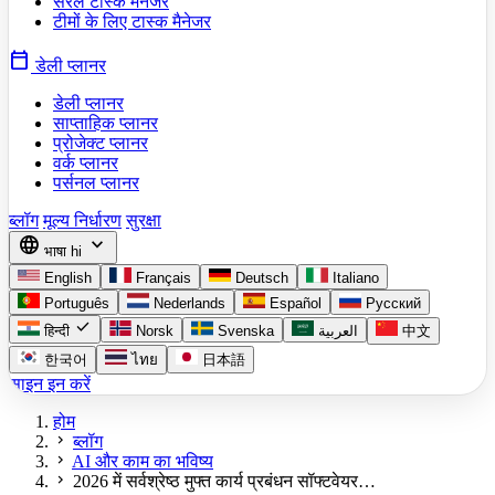
सरल टास्क मैनेजर
टीमों के लिए टास्क मैनेजर
calendar_today
डेली प्लानर
डेली प्लानर
साप्ताहिक प्लानर
प्रोजेक्ट प्लानर
वर्क प्लानर
पर्सनल प्लानर
ब्लॉग
मूल्य निर्धारण
सुरक्षा
language
expand_more
भाषा
hi
English
Français
Deutsch
Italiano
Português
Nederlands
Español
Русский
check
हिन्दी
Norsk
Svenska
العربية
中文
한국어
ไทย
日本語
साइन इन करें
होम
chevron_right
ब्लॉग
chevron_right
AI और काम का भविष्य
chevron_right
2026 में सर्वश्रेष्ठ मुफ्त कार्य प्रबंधन सॉफ्टवेयर…