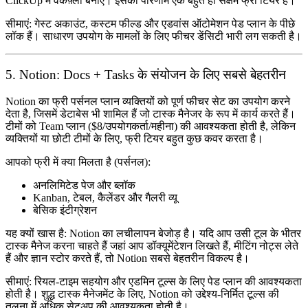
ClickUp में वर्कफ़्लो बनाएं। इसका परिणाम एक बहुत ही सक्षम फ्री टियर है।
सीमाएं:
गेस्ट अकाउंट, कस्टम फील्ड और एडवांस ऑटोमेशन पेड प्लान के पीछे
लॉक हैं। साधारण उपयोग के मामलों के लिए फीचर डेंसिटी भारी लग सकती है।
5. Notion: Docs + Tasks के संयोजन के लिए सबसे बेहतरीन
Notion का फ्री पर्सनल प्लान व्यक्तियों को पूर्ण फीचर सेट का उपयोग करने
देता है, जिसमें डेटाबेस भी शामिल हैं जो टास्क मैनेजर के रूप में कार्य करते हैं।
टीमों को Team प्लान ($8/उपयोगकर्ता/महीना) की आवश्यकता होती है, लेकिन
व्यक्तियों या छोटी टीमों के लिए, फ्री टियर बहुत कुछ कवर करता है।
आपको फ्री में क्या मिलता है (पर्सनल):
अनलिमिटेड पेज और ब्लॉक
Kanban, टेबल, कैलेंडर और गैलरी व्यू
बेसिक इंटीग्रेशन
यह क्यों खास है:
Notion का लचीलापन बेजोड़ है। यदि आप उसी टूल के भीतर
टास्क मैनेज करना चाहते हैं जहां आप डॉक्यूमेंटेशन लिखते हैं, मीटिंग नोट्स लेते
हैं और ज्ञान स्टोर करते हैं, तो Notion सबसे बेहतरीन विकल्प है।
सीमाएं:
रियल-टाइम सहयोग और एडमिन टूल्स के लिए पेड प्लान की आवश्यकता
होती है। शुद्ध टास्क मैनेजमेंट के लिए, Notion को उद्देश्य-निर्मित टूल्स की
तुलना में अधिक सेटअप की आवश्यकता होती है।