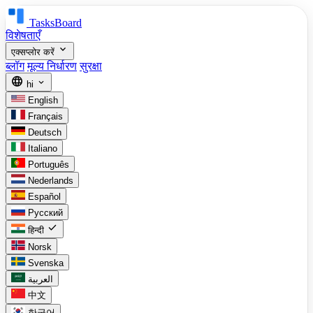
TasksBoard
विशेषताएँ
expand_more
एक्सप्लोर करें
ब्लॉग
मूल्य निर्धारण
सुरक्षा
language
expand_more
hi
English
Français
Deutsch
Italiano
Português
Nederlands
Español
Русский
check
हिन्दी
Norsk
Svenska
العربية
中文
한국어