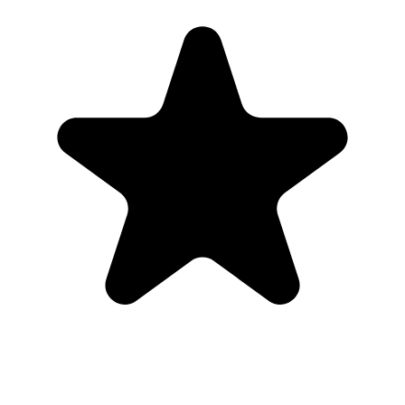
"Always have 101 things to do and this helps me organize and
prioritize like no other app can. It syncs to my phone and laptop, and
when I add dates to tasks, they automatically integrate into my
Google Calendar, which is immensely convenient. I can look at my
daily, weekly, and monthly overview in Google Calendar and
clearly see how much I was able to accomplish! Great tool indeed.
Excited to see how it will evolve over time."
PR
Parina Ramjee