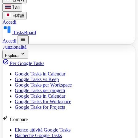
ไทย
日本語
Accedi
TasksBoard
menu
Accedi
Funzionalità
expand_more
Esplora
task_alt
Per Google Tasks
Google Tasks in Calendar
Google Tasks vs Keep
Google Tasks per Workspace
Google Tasks per progetti
Google Tasks in Calendar
Google Tasks for Workspace
Google Tasks for Projects
compare_arrows
Compare
Elenco attività Google Tasks
Bacheche Google Tasks