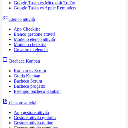
Google Tasks vs Microsoft To Do
Google Tasks vs Apple Reminders
checklist
Elenco attività
App Checklist
Elenco gestione attività
Modello elenco attività
Modello checklist
Creatore di elenchi
view_kanban
Bacheca Kanban
Kanban vs Scrum
Guida Kanban
Bacheca Scrum
Bacheca progetto
Esempio bacheca Kanban
task
Gestore attività
App gestore attività
Gestore attività gratuito
Gestore attività online
Gestore attività semplice