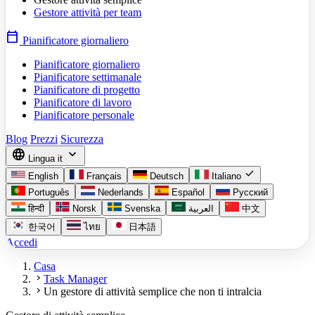
Gestore attività per team
calendar_today
Pianificatore giornaliero
Pianificatore giornaliero
Pianificatore settimanale
Pianificatore di progetto
Pianificatore di lavoro
Pianificatore personale
Blog
Prezzi
Sicurezza
language
expand_more
Lingua
it
check
English
Français
Deutsch
Italiano
Português
Nederlands
Español
Русский
हिन्दी
Norsk
Svenska
العربية
中文
한국어
ไทย
日本語
Accedi
Casa
chevron_right
Task Manager
chevron_right
Un gestore di attività semplice che non ti intralcia