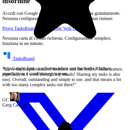
disordine
with too many complex tasks out there!"
Accedi con Google e usa la bacheca attività pulita gratuitamente.
GC
Nessuna configurazione, nessun onboarding, nessun rumore.
Greg Cantori
Prova TasksBoard gratuitamente
Vedi i prezzi
Nessuna carta di credito richiesta. Configurazione semplice,
funziona in un minuto.
TasksBoard
App Google Tasks a schermo intero con bacheche Kanban,
pianificatore e condivisione in team.