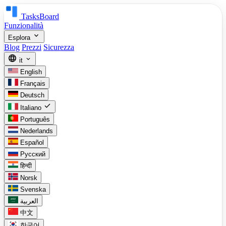
TasksBoard
Funzionalità
expand_more
Esplora
Blog
Prezzi
Sicurezza
language
expand_more
it
English
Français
Deutsch
check
Italiano
Português
Nederlands
Español
Русский
हिन्दी
Norsk
Svenska
العربية
中文
한국어