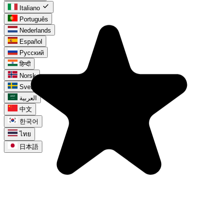
check
Italiano
Português
Nederlands
Español
Русский
हिन्दी
Norsk
Svenska
العربية
中文
한국어
ไทย
日本語