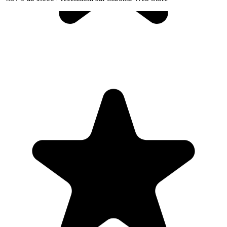
"Seriously, makes my tasks easier to share with the team, and the
free version is quite nice for our little office. Eventually, we will
expand, and this is definitely a great tool to do that! Syncs with my
Workspace and Calendar."
CC
Chase Cattrall