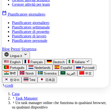
Gestore attività per team
calendar_today
Pianificatore giornaliero
Pianificatore giornaliero
Pianificatore settimanale
Pianificatore di progetto
Pianificatore di lavoro
Pianificatore personale
Blog
Prezzi
Sicurezza
language
expand_more
Lingua
it
check
English
Français
Deutsch
Italiano
Português
Nederlands
Español
Русский
हिन्दी
Norsk
Svenska
العربية
中文
한국어
ไทย
日本語
Accedi
Casa
chevron_right
Task Manager
chevron_right
Un task manager online che funziona in qualsiasi browser,
su qualsiasi dispositivo