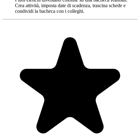
Crea attività, imposta date di scadenza, trascina schede e
condividi la bacheca con i colleghi.
"Always have 101 things to do and this helps me organize and
prioritize like no other app can. It syncs to my phone and laptop, and
when I add dates to tasks, they automatically integrate into my
Google Calendar, which is immensely convenient. I can look at my
daily, weekly, and monthly overview in Google Calendar and
clearly see how much I was able to accomplish! Great tool indeed.
Excited to see how it will evolve over time."
PR
Parina Ramjee