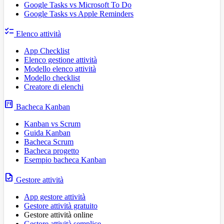
Google Tasks vs Microsoft To Do
Google Tasks vs Apple Reminders
checklist
Elenco attività
App Checklist
Elenco gestione attività
Modello elenco attività
Modello checklist
Creatore di elenchi
view_kanban
Bacheca Kanban
Kanban vs Scrum
Guida Kanban
Bacheca Scrum
Bacheca progetto
Esempio bacheca Kanban
task
Gestore attività
App gestore attività
Gestore attività gratuito
Gestore attività online
Gestore attività semplice