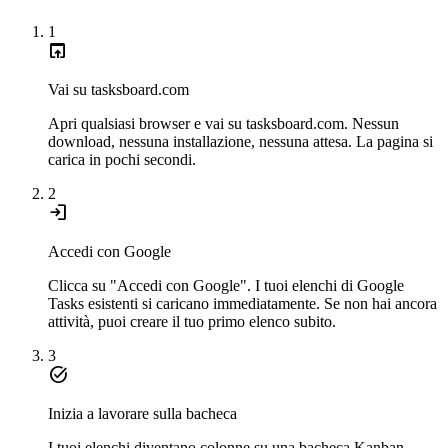
1
open_in_browser
Vai su tasksboard.com
Apri qualsiasi browser e vai su tasksboard.com. Nessun
download, nessuna installazione, nessuna attesa. La pagina si
carica in pochi secondi.
2
login
Accedi con Google
Clicca su "Accedi con Google". I tuoi elenchi di Google
Tasks esistenti si caricano immediatamente. Se non hai ancora
attività, puoi creare il tuo primo elenco subito.
3
task_alt
Inizia a lavorare sulla bacheca
I tuoi elenchi diventano colonne su una bacheca Kanban.