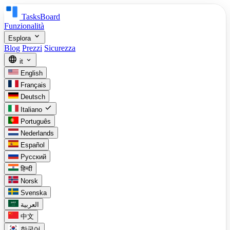
TasksBoard
Funzionalità
expand_more
Esplora
Blog
Prezzi
Sicurezza
language
expand_more
it
English
Français
Deutsch
check
Italiano
Português
Nederlands
Español
Русский
हिन्दी
Norsk
Svenska
العربية
中文
한국어