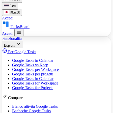
ไทย
日本語
Accedi
TasksBoard
menu
Accedi
Funzionalità
expand_more
Esplora
task_alt
Per Google Tasks
Google Tasks in Calendar
Google Tasks vs Keep
Google Tasks per Workspace
Google Tasks per progetti
Google Tasks in Calendar
Google Tasks for Workspace
Google Tasks for Projects
compare_arrows
Compare
Elenco attività Google Tasks
Bacheche Google Tasks