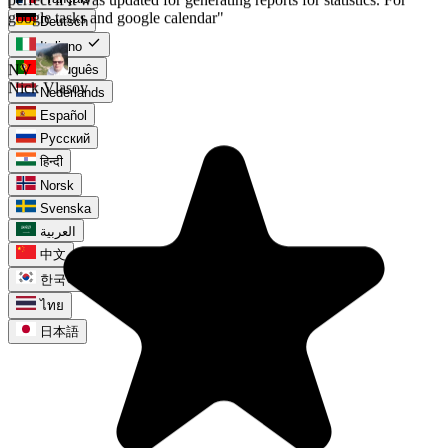
Deutsch
check
Italiano
Português
Nederlands
Español
Русский
हिन्दी
Norsk
Svenska
العربية
中文
한국어
ไทย
日本語