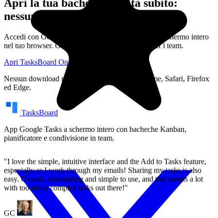
Apri la tua bacheca attività subito:
nessuna installazione richiesta
"I love the simple, intuitive interface and the Add to Tasks feature,
especially as I work through my emails! Sharing my tasks is also
Accedi con Google e ottieni una bacheca Kanban a schermo intero
easy. Overall, outstanding and simple to use, and that means a lot
nel tuo browser. Gratuito per i singoli, premium per i team.
with too many complex tasks out there!"
Apri TasksBoard Online
Vedi i prezzi
GC
Nessun download necessario. Funziona su Chrome, Safari, Firefox
Greg Cantori
ed Edge.
TasksBoard
App Google Tasks a schermo intero con bacheche Kanban,
pianificatore e condivisione in team.