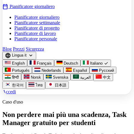
calendar_today
Pianificatore giornaliero
Pianificatore giornaliero
Pianificatore settimanale
Pianificatore di progetto
Pianificatore di lavoro
Pianificatore personale
Blog
Prezzi
Sicurezza
language
expand_more
Lingua
it
check
English
Français
Deutsch
Italiano
Português
Nederlands
Español
Русский
हिन्दी
Norsk
Svenska
العربية
中文
한국어
ไทย
日本語
Accedi
Caso d'uso
Non perdere mai più una scadenza, Task
Manager gratuito per studenti