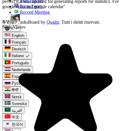
Mail Tracker
Form Timer
Record Meeting
© 2026 TasksBoard by
Qualtir
. Tutti i diritti riservati.
language
it
expand_more
English
Français
Deutsch
check
Italiano
Português
Nederlands
Español
Русский
हिन्दी
Norsk
Svenska
العربية
中文
한국어