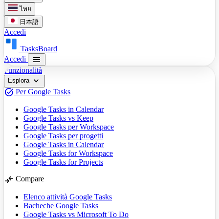
ไทย
日本語
Accedi
TasksBoard
menu
Accedi
Funzionalità
expand_more
Esplora
task_alt
Per Google Tasks
Google Tasks in Calendar
Google Tasks vs Keep
Google Tasks per Workspace
Google Tasks per progetti
Google Tasks in Calendar
Google Tasks for Workspace
Google Tasks for Projects
compare_arrows
Compare
Elenco attività Google Tasks
Bacheche Google Tasks
Google Tasks vs Microsoft To Do