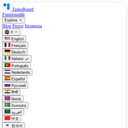
TasksBoard
Funzionalità
expand_more
Esplora
Blog
Prezzi
Sicurezza
language
it
expand_more
English
Français
Deutsch
check
Italiano
Português
Nederlands
Español
Русский
हिन्दी
Norsk
Svenska
العربية
中文
한국어