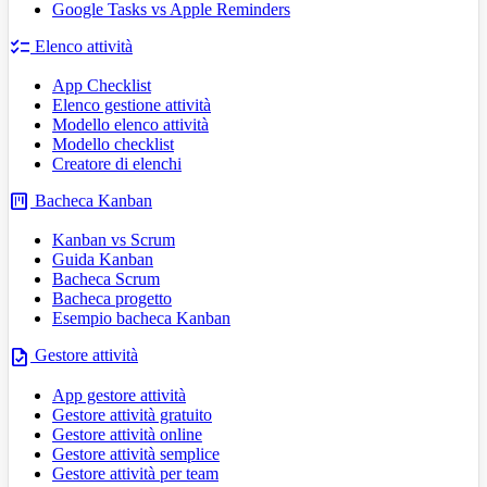
Google Tasks vs Apple Reminders
checklist
Elenco attività
App Checklist
Elenco gestione attività
Modello elenco attività
Modello checklist
Creatore di elenchi
view_kanban
Bacheca Kanban
Kanban vs Scrum
Guida Kanban
Bacheca Scrum
Bacheca progetto
Esempio bacheca Kanban
task
Gestore attività
App gestore attività
Gestore attività gratuito
Gestore attività online
Gestore attività semplice
Gestore attività per team