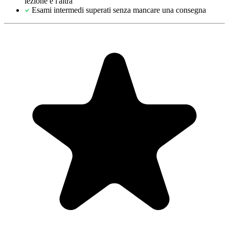
lezione e l'altra
Esami intermedi superati senza mancare una consegna
"Always have 101 things to do and this helps me organize and
prioritize like no other app can. It syncs to my phone and laptop, and
when I add dates to tasks, they automatically integrate into my
Google Calendar, which is immensely convenient. I can look at my
daily, weekly, and monthly overview in Google Calendar and
clearly see how much I was able to accomplish! Great tool indeed.
Excited to see how it will evolve over time."
PR
Parina Ramjee