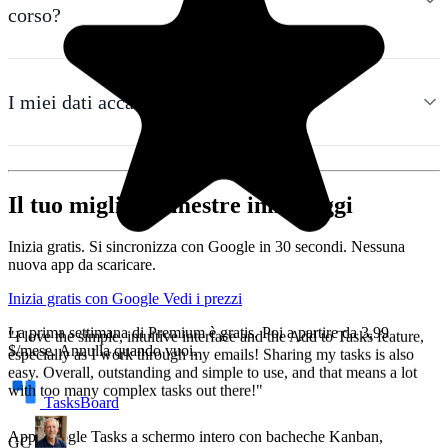
corso?
"I love the simple, intuitive interface and the Add to Tasks feature,
especially as I work through my emails! Sharing my tasks is also
easy. Overall, outstanding and simple to use, and that means a lot
with too many complex tasks out there!"
I miei dati accademici sono privati?
GC
Greg Cantori
Il tuo miglior semestre inizia oggi
Inizia gratis. Si sincronizza con Google in 30 secondi. Nessuna
nuova app da scaricare.
Inizia gratis con Google
Vedi i prezzi
La prima settimana di Premium è gratis. Poi a partire da 3,99
$/mese. Annulla quando vuoi.
TasksBoard
App Google Tasks a schermo intero con bacheche Kanban,