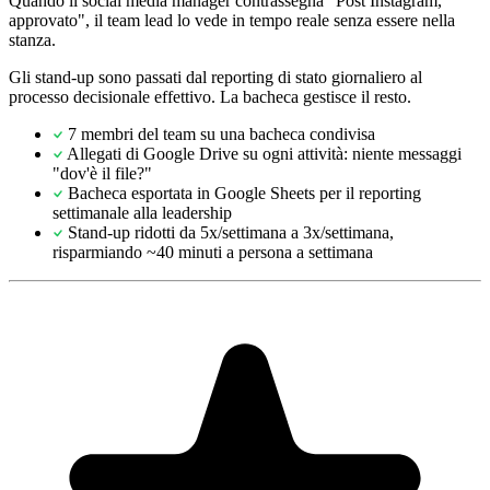
Quando il social media manager contrassegna "Post Instagram,
approvato", il team lead lo vede in tempo reale senza essere nella
stanza.
Gli stand-up sono passati dal reporting di stato giornaliero al
processo decisionale effettivo. La bacheca gestisce il resto.
7 membri del team su una bacheca condivisa
Allegati di Google Drive su ogni attività: niente messaggi
"dov'è il file?"
Bacheca esportata in Google Sheets per il reporting
settimanale alla leadership
Stand-up ridotti da 5x/settimana a 3x/settimana,
risparmiando ~40 minuti a persona a settimana
"Always have 101 things to do and this helps me organize and