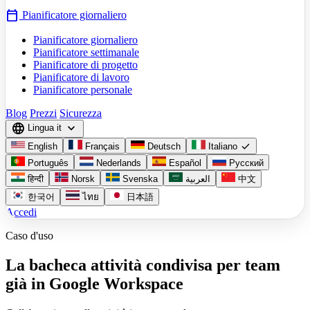
calendar_today
Pianificatore giornaliero
Pianificatore giornaliero
Pianificatore settimanale
Pianificatore di progetto
Pianificatore di lavoro
Pianificatore personale
Blog
Prezzi
Sicurezza
language
expand_more
Lingua
it
check
English
Français
Deutsch
Italiano
Português
Nederlands
Español
Русский
हिन्दी
Norsk
Svenska
العربية
中文
한국어
ไทย
日本語
Accedi
Caso d'uso
La bacheca attività condivisa per team
già in Google Workspace