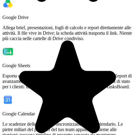
Google Drive
Allega brief, presentazioni, fogli di calcolo e report direttamente alle
attività. Il file vive in Drive; la scheda attività trasporta il link. Niente
più caccia nelle cartelle di Drive condiviso.
Google Sheets
Esporta qualsiasi bacheca in un foglio Google con un clic. Report di
avanzamento settimanali, riepiloghi di sprint, aggiornamenti di stato
per i clienti: tutto generato automaticamente dai dati di TasksBoard.
Google Calendar
Le scadenze delle attività si sincronizzano con il Calendario. Le
pietre miliari del progetto del tuo team appaiono insieme alle
riunioni: nessuna timeline di progetto separata da mantenere.