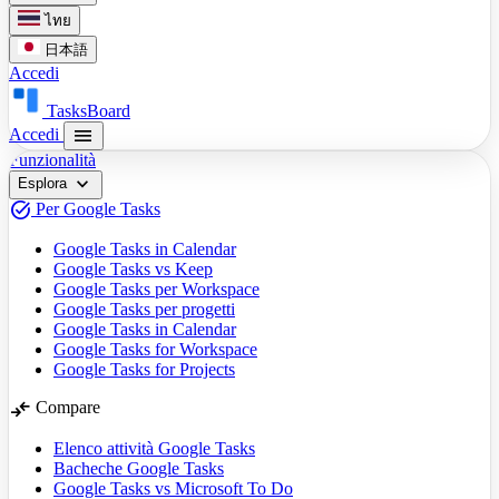
ไทย
日本語
Accedi
TasksBoard
menu
Accedi
Funzionalità
expand_more
Esplora
task_alt
Per Google Tasks
Google Tasks in Calendar
Google Tasks vs Keep
Google Tasks per Workspace
Google Tasks per progetti
Google Tasks in Calendar
Google Tasks for Workspace
Google Tasks for Projects
compare_arrows
Compare
Elenco attività Google Tasks
Bacheche Google Tasks
Google Tasks vs Microsoft To Do