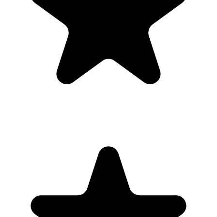
prioritize like no other app can. It syncs to my phone and laptop, and
when I add dates to tasks, they automatically integrate into my
Google Calendar, which is immensely convenient. I can look at my
daily, weekly, and monthly overview in Google Calendar and
clearly see how much I was able to accomplish! Great tool indeed.
Excited to see how it will evolve over time."
PR
Parina Ramjee