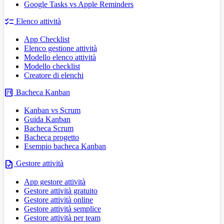
Google Tasks vs Apple Reminders
checklist
Elenco attività
App Checklist
Elenco gestione attività
Modello elenco attività
Modello checklist
Creatore di elenchi
view_kanban
Bacheca Kanban
Kanban vs Scrum
Guida Kanban
Bacheca Scrum
Bacheca progetto
Esempio bacheca Kanban
task
Gestore attività
App gestore attività
Gestore attività gratuito
Gestore attività online
Gestore attività semplice
Gestore attività per team