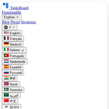
TasksBoard
Funzionalità
expand_more
Esplora
Blog
Prezzi
Sicurezza
language
it
expand_more
English
Français
Deutsch
check
Italiano
Português
Nederlands
Español
Русский
हिन्दी
Norsk
Svenska
العربية
中文
한국어