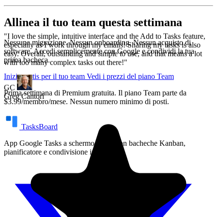
Allinea il tuo team questa settimana
Nessuna migrazione. Nessun onboarding. Nessun acquisto di
software. Accedi semplicemente con Google e condividi la tua
prima bacheca.
Inizia gratis per il tuo team
Vedi i prezzi del piano Team
Prima settimana di Premium gratuita. Il piano Team parte da
$3.99/membro/mese. Nessun numero minimo di posti.
TasksBoard
App Google Tasks a schermo intero con bacheche Kanban,
pianificatore e condivisione in team.