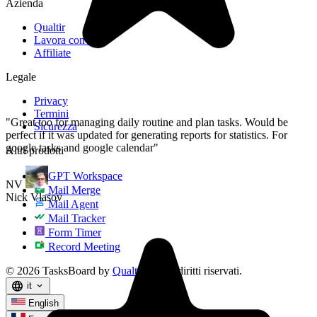
Azienda
Qualtir
Lavora con noi
Affiliate
Legale
Privacy
Termini
Sicurezza
Altri prodotti
GPT Workspace
Mail Merge
Mail Agent
Mail Tracker
Form Timer
Record Meeting
© 2026 TasksBoard by
Qualtir
. Tutti i diritti riservati.
language
it
expand_more
English