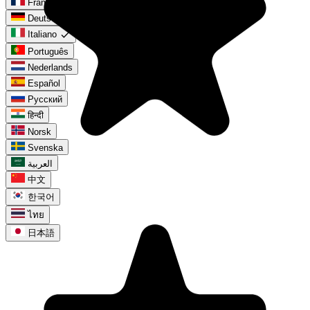
Français
Deutsch
check
Italiano
Português
Nederlands
Español
Русский
हिन्दी
Norsk
Svenska
العربية
中文
한국어
ไทย
日本語