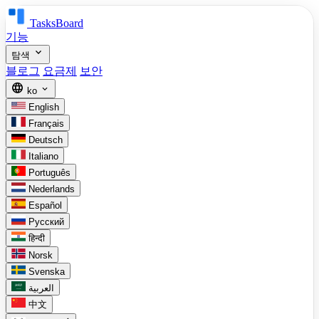
TasksBoard
기능
expand_more
탐색
블로그
요금제
보안
language
expand_more
ko
English
Français
Deutsch
Italiano
Português
Nederlands
Español
Русский
हिन्दी
Norsk
Svenska
العربية
中文