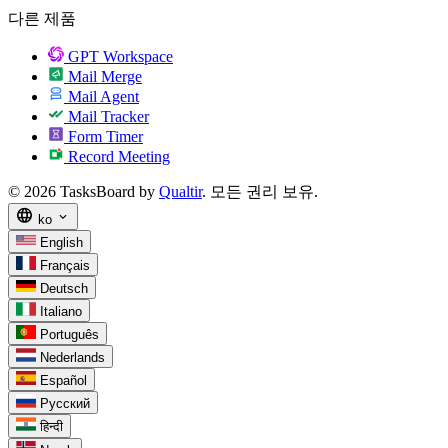
다른 제품
GPT Workspace
Mail Merge
Mail Agent
Mail Tracker
Form Timer
Record Meeting
© 2026 TasksBoard by
Qualtir
. 모든 권리 보유.
language
expand_more
ko
English
Français
Deutsch
Italiano
Português
Nederlands
Español
Русский
हिन्दी