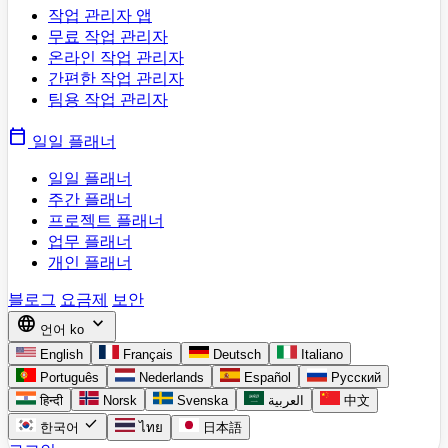
작업 관리자 앱
무료 작업 관리자
온라인 작업 관리자
간편한 작업 관리자
팀용 작업 관리자
calendar_today
일일 플래너
일일 플래너
주간 플래너
프로젝트 플래너
업무 플래너
개인 플래너
블로그
요금제
보안
language
expand_more
언어
ko
English
Français
Deutsch
Italiano
Português
Nederlands
Español
Русский
हिन्दी
Norsk
Svenska
العربية
中文
check
한국어
ไทย
日本語