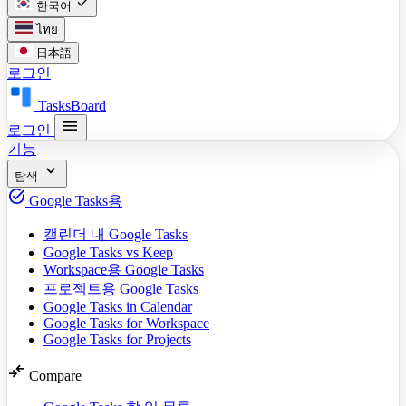
check
한국어
ไทย
日本語
로그인
TasksBoard
menu
로그인
기능
expand_more
탐색
task_alt
Google Tasks용
캘린더 내 Google Tasks
Google Tasks vs Keep
Workspace용 Google Tasks
프로젝트용 Google Tasks
Google Tasks in Calendar
Google Tasks for Workspace
Google Tasks for Projects
compare_arrows
Compare