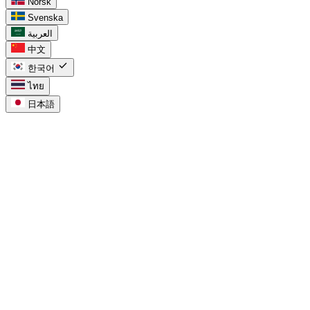
Norsk
Svenska
العربية
中文
check
한국어
ไทย
日本語
task_alt
Google Tasks용
chevron_right
캘린더 내 Google Tasks
chevron_right
Google Tasks vs Keep
chevron_right
Workspace용 Google Tasks
chevron_right
프로젝트용 Google Tasks
chevron_right
Google Tasks in Calendar
chevron_right
Google Tasks for Workspace
chevron_right
Google Tasks for Projects
compare_arrows
Compare
chevron_right
Google Tasks 할 일 목록
chevron_right
Google Tasks 보드