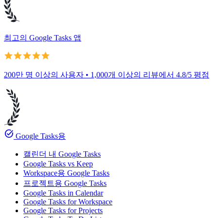
최고의 Google Tasks 앱
200만 명 이상의 사용자 • 1,000개 이상의 리뷰에서 4.8/5 평점
task_alt
Google Tasks용
캘린더 내 Google Tasks
Google Tasks vs Keep
Workspace용 Google Tasks
프로젝트용 Google Tasks
Google Tasks in Calendar
Google Tasks for Workspace
Google Tasks for Projects